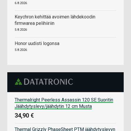
6.8.2026
Keychron kehittää avoimen lähdekoodin
firmwarea pelihiiriin
5.8.2026
Honor uudisti logonsa
5.8.2026
Thermalright Peerless Assassin 120 SE Suoritin
Jäähdytyslevy/jäähdytin 12 cm Musta
34,90 €
Thermal Grizzly PhaseSheet PTM jäähdytyslevyn