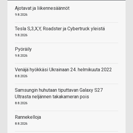
Ajotavat ja liikennesäännöt
9.8.2026
Tesla S,3,X,Y, Roadster ja Cybertruck yleistä
9.8.2026
Pyöräily
9.8.2026
Venäjä hyökkäsi Ukrainaan 24. helmikuuta 2022
8.8.2026
Samsungin huhutaan tiputtavan Galaxy S27
Ultrasta neljännen takakameran pois
8.8.2026
Rannekelloja
8.8.2026