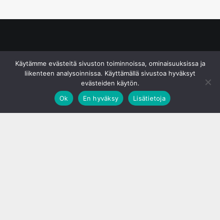
© S&J Media Oy
Käytämme evästeitä sivuston toiminnoissa, ominaisuuksissa ja
liikenteen analysoinnissa. Käyttämällä sivustoa hyväksyt
evästeiden käytön.
Ok
En hyväksy
Lisätietoja
;