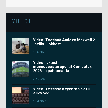
VIDEOT
Video: Testissä Audeze Maxwell 2
-pelikuulokkeet
15.6.2026
Video: io-techin
messuosastoraportit Computex
2026 -tapahtumasta
3.6.2026
Video: Testissä Keychron K2 HE
All-Wood
13.4.2026