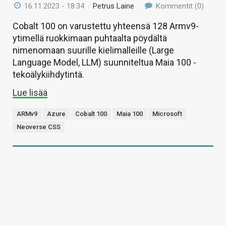
16.11.2023 - 18:34
/
Petrus Laine
Kommentit (0)
Cobalt 100 on varustettu yhteensä 128 Armv9-
ytimellä ruokkimaan puhtaalta pöydältä
nimenomaan suurille kielimalleille (Large
Language Model, LLM) suunniteltua Maia 100 -
tekoälykiihdytintä.
Lue lisää
ARMv9
Azure
Cobalt 100
Maia 100
Microsoft
Neoverse CSS