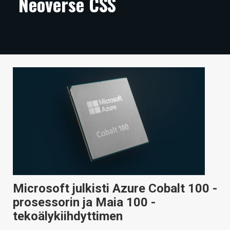
Neoverse CSS
ARTIKKELIT
VIDEOT
TECHBBS
TIETOA
HINTA.FI
KAUPPA
VAIHDA TEEMA
Microsoft julkisti Azure Cobalt 100 -
HAKU
prosessorin ja Maia 100 -
tekoälykiihdyttimen