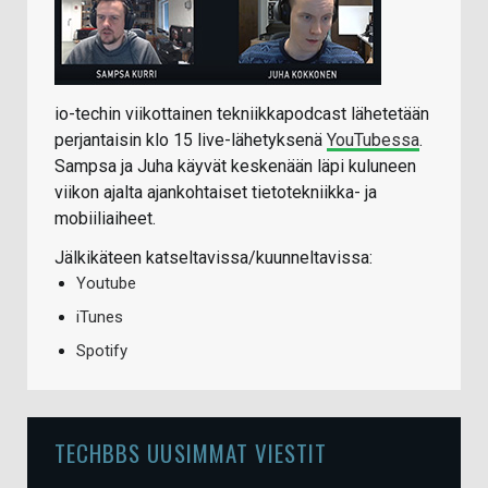
io-techin viikottainen tekniikkapodcast lähetetään
perjantaisin klo 15 live-lähetyksenä
YouTubessa
.
Sampsa ja Juha käyvät keskenään läpi kuluneen
viikon ajalta ajankohtaiset tietotekniikka- ja
mobiiliaiheet.
Jälkikäteen katseltavissa/kuunneltavissa:
Youtube
iTunes
Spotify
TECHBBS UUSIMMAT VIESTIT