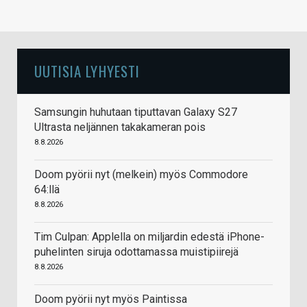
UUTISIA LYHYESTI
Samsungin huhutaan tiputtavan Galaxy S27
Ultrasta neljännen takakameran pois
8.8.2026
Doom pyörii nyt (melkein) myös Commodore
64:llä
8.8.2026
Tim Culpan: Applella on miljardin edestä iPhone-
puhelinten siruja odottamassa muistipiirejä
8.8.2026
Doom pyörii nyt myös Paintissa