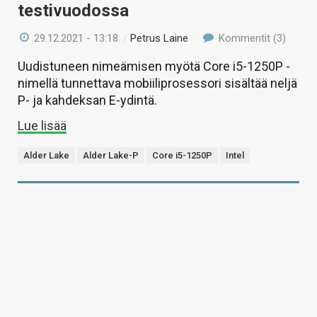
testivuodossa
29.12.2021 - 13:18
/
Petrus Laine
Kommentit (3)
Uudistuneen nimeämisen myötä Core i5-1250P -
nimellä tunnettava mobiiliprosessori sisältää neljä
P- ja kahdeksan E-ydintä.
Lue lisää
Alder Lake
Alder Lake-P
Core i5-1250P
Intel