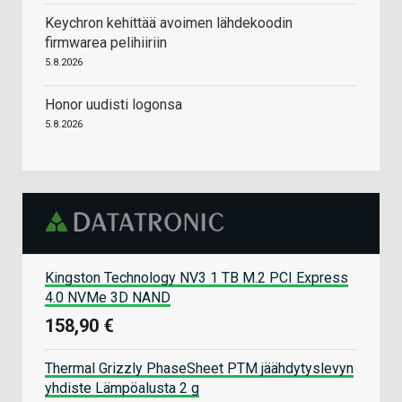
Keychron kehittää avoimen lähdekoodin
firmwarea pelihiiriin
5.8.2026
Honor uudisti logonsa
5.8.2026
Kingston Technology NV3 1 TB M.2 PCI Express
4.0 NVMe 3D NAND
158,90 €
Thermal Grizzly PhaseSheet PTM jäähdytyslevyn
yhdiste Lämpöalusta 2 g