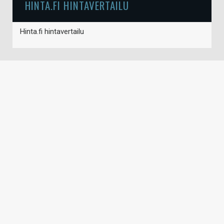
HINTA.FI HINTAVERTAILU
Hinta.fi hintavertailu