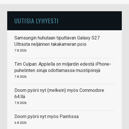
UUTISIA LYHYESTI
Samsungin huhutaan tiputtavan Galaxy S27
Ultrasta neljännen takakameran pois
7.8.2026
Tim Culpan: Applella on miljardin edestä iPhone-
puhelinten siruja odottamassa muistipiirejä
7.8.2026
Doom pyörii nyt (melkein) myös Commodore
64:llä
7.8.2026
Doom pyörii nyt myös Paintissa
6.8.2026