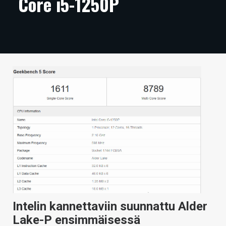
Core i5-1250P
ARTIKKELIT
VIDEOT
TECHBBS
TIETOA
HINTA.FI
KAUPPA
VAIHDA TEEMA
HAKU
Intelin kannettaviin suunnattu Alder
Lake-P ensimmäisessä