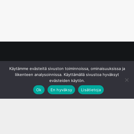
© S&J Media Oy
Käytämme evästeitä sivuston toiminnoissa, ominaisuuksissa ja
liikenteen analysoinnissa. Käyttämällä sivustoa hyväksyt
evästeiden käytön.
Ok
En hyväksy
Lisätietoja
;