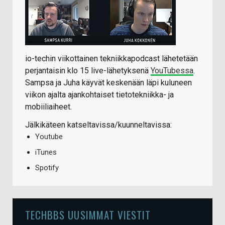
io-techin viikottainen tekniikkapodcast lähetetään
perjantaisin klo 15 live-lähetyksenä
YouTubessa
.
Sampsa ja Juha käyvät keskenään läpi kuluneen
viikon ajalta ajankohtaiset tietotekniikka- ja
mobiiliaiheet.
Jälkikäteen katseltavissa/kuunneltavissa:
Youtube
iTunes
Spotify
TECHBBS UUSIMMAT VIESTIT