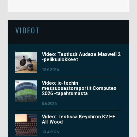
VIDEOT
Video: Testissä Audeze Maxwell 2
-pelikuulokkeet
15.6.2026
Video: io-techin
messuosastoraportit Computex
2026 -tapahtumasta
3.6.2026
Video: Testissä Keychron K2 HE
All-Wood
13.4.2026