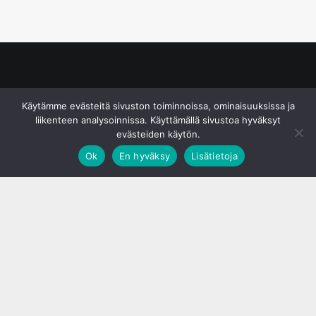
© S&J Media Oy
Käytämme evästeitä sivuston toiminnoissa, ominaisuuksissa ja
liikenteen analysoinnissa. Käyttämällä sivustoa hyväksyt
evästeiden käytön.
Ok
En hyväksy
Lisätietoja
;