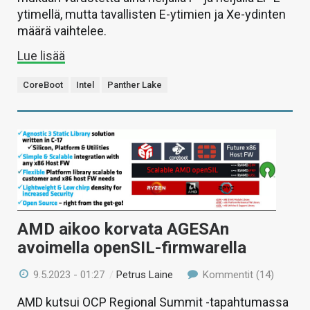
ytimellä, mutta tavallisten E-ytimien ja Xe-ydinten
määrä vaihtelee.
Lue lisää
CoreBoot
Intel
Panther Lake
AMD aikoo korvata AGESAn
avoimella openSIL-firmwarella
9.5.2023 - 01:27
/
Petrus Laine
Kommentit (14)
AMD kutsui OCP Regional Summit -tapahtumassa