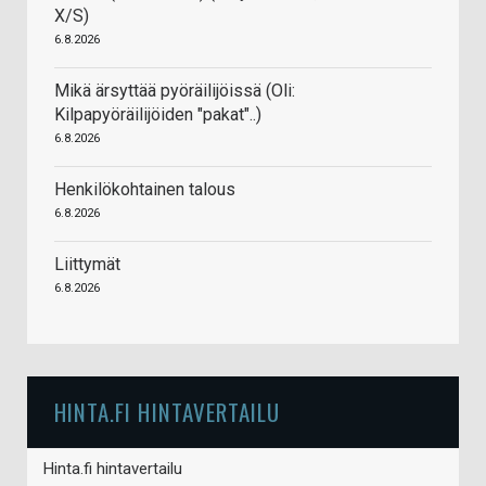
X/S)
6.8.2026
Mikä ärsyttää pyöräilijöissä (Oli:
Kilpapyöräilijöiden "pakat"..)
6.8.2026
Henkilökohtainen talous
6.8.2026
Liittymät
6.8.2026
HINTA.FI HINTAVERTAILU
Hinta.fi hintavertailu