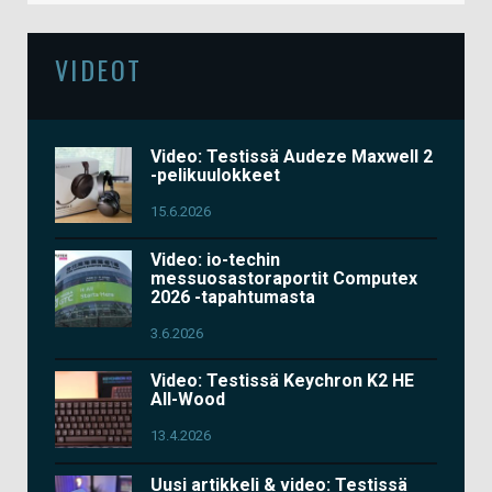
VIDEOT
Video: Testissä Audeze Maxwell 2
-pelikuulokkeet
15.6.2026
Video: io-techin
messuosastoraportit Computex
2026 -tapahtumasta
3.6.2026
Video: Testissä Keychron K2 HE
All-Wood
13.4.2026
Uusi artikkeli & video: Testissä