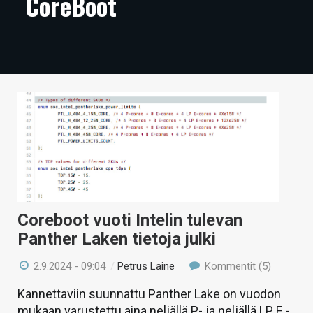
CoreBoot
ARTIKKELIT
VIDEOT
TECHBBS
TIETOA
HINTA.FI
KAUPPA
VAIHDA TEEMA
Coreboot vuoti Intelin tulevan
Panther Laken tietoja julki
HAKU
2.9.2024 - 09:04
/
Petrus Laine
Kommentit (5)
Kannettaviin suunnattu Panther Lake on vuodon
mukaan varustettu aina neljällä P- ja neljällä LP E -