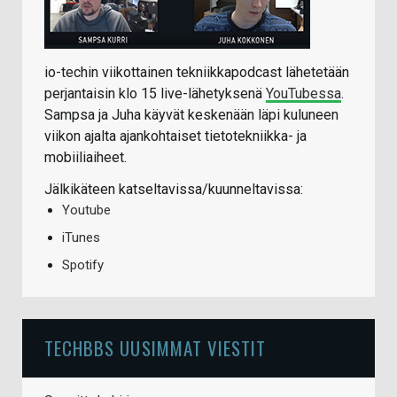
io-techin viikottainen tekniikkapodcast lähetetään
perjantaisin klo 15 live-lähetyksenä
YouTubessa
.
Sampsa ja Juha käyvät keskenään läpi kuluneen
viikon ajalta ajankohtaiset tietotekniikka- ja
mobiiliaiheet.
Jälkikäteen katseltavissa/kuunneltavissa:
Youtube
iTunes
Spotify
TECHBBS UUSIMMAT VIESTIT