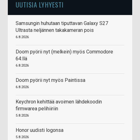
UUTISIA LYHYESTI
Samsungin huhutaan tiputtavan Galaxy S27
Ultrasta neljännen takakameran pois
6.8.2026
Doom pyörii nyt (melkein) myös Commodore
64:llä
6.8.2026
Doom pyörii nyt myös Paintissa
6.8.2026
Keychron kehittää avoimen lähdekoodin
firmwarea pelihiiriin
5.8.2026
Honor uudisti logonsa
5.8.2026