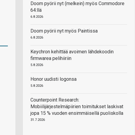
Doom pyörii nyt (melkein) myös Commodore
64:llä
6.8.2026
Doom pyörii nyt myös Paintissa
6.8.2026
Keychron kehittää avoimen lähdekoodin
firmwarea pelihiiriin
5.8.2026
Honor uudisti logonsa
5.8.2026
Counterpoint Research:
Mobiilijärjestelmäpiirien toimitukset laskivat
jopa 15 % vuoden ensimmäisellä puoliskolla
31.7.2026