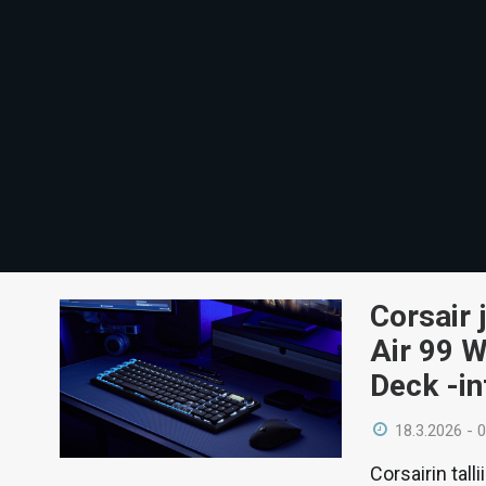
Corsair 
Air 99 W
Deck -in
18.3.2026 - 
Corsairin tall