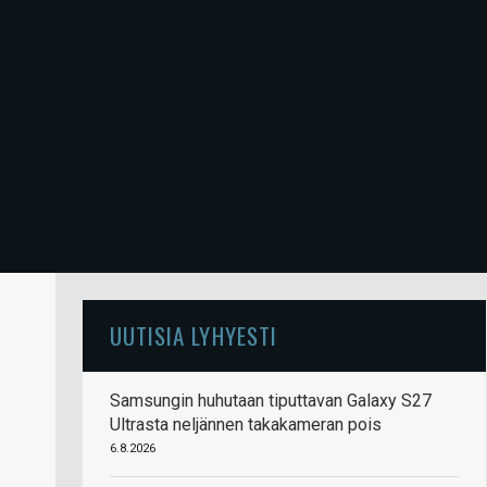
UUTISIA LYHYESTI
Samsungin huhutaan tiputtavan Galaxy S27
Ultrasta neljännen takakameran pois
6.8.2026