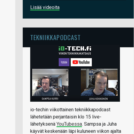
Lisää videoita
TEKNIIKKAPODCAST
io-techin viikottainen tekniikkapodcast
lähetetään perjantaisin klo 15 live-
lähetyksenä
YouTubessa
. Sampsa ja Juha
käyvät keskenään läpi kuluneen viikon ajalta