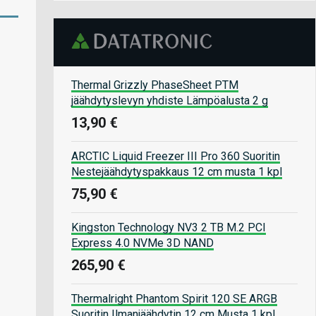
Thermal Grizzly PhaseSheet PTM
jäähdytyslevyn yhdiste Lämpöalusta 2 g
13,90 €
ARCTIC Liquid Freezer III Pro 360 Suoritin
Nestejäähdytyspakkaus 12 cm musta 1 kpl
75,90 €
Kingston Technology NV3 2 TB M.2 PCI
Express 4.0 NVMe 3D NAND
265,90 €
Thermalright Phantom Spirit 120 SE ARGB
Suoritin Ilmanjäähdytin 12 cm Musta 1 kpl