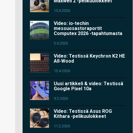
Maxwell 2 -pelikuulokkeet
15.6.2026
Video: io-techin
messuosastoraportit
Computex 2026 -tapahtumasta
3.6.2026
Video: Testissä Keychron K2 HE
All-Wood
13.4.2026
Uusi artikkeli & video: Testissä
Google Pixel 10a
9.3.2026
Video: Testissä Asus ROG
Kithara -pelikuulokkeet
11.2.2026