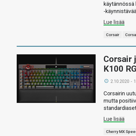
käytännössä 
-käynnistävää
Lue lisää
Corsair
Corsa
Corsair 
K100 RG
2.10.2020 - 
Corsairin uutu
mutta positi
standardiaset
Lue lisää
Cherry MX Spee