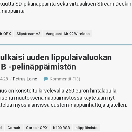
kuutta SD-pikanäppäintä sekä virtuaalisen Stream Deckin
 näppäintä.
ir OPX
Slipstream v2
Vanguard Air 99 Wireless
julkaisi uuden lippulaivaluokan
B -pelinäppäimistön
14:28
/
Petrus Laine
Kommentit (13)
us on koristeltu kirvelevällä 250 euron hintalapulla,
ivisena muutoksena näppäimistössä käytetään nyt
telua myös alarivissä custom-näppäinhattuja ajatellen.
d
Corsair
Corsair OPX
K100 RGB
näppäimistö