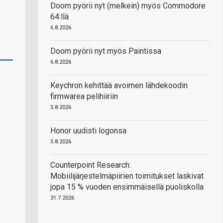
Doom pyörii nyt (melkein) myös Commodore
64:llä
6.8.2026
Doom pyörii nyt myös Paintissa
6.8.2026
Keychron kehittää avoimen lähdekoodin
firmwarea pelihiiriin
5.8.2026
Honor uudisti logonsa
5.8.2026
Counterpoint Research:
Mobiilijärjestelmäpiirien toimitukset laskivat
jopa 15 % vuoden ensimmäisellä puoliskolla
31.7.2026