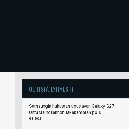
UUTISIA LYHYESTI
Samsungin huhutaan tiputtavan Galaxy S27
Ultrasta neljännen takakameran pois
6.8.2026