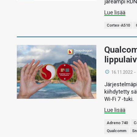
järeämpi RDNA
Lue lisää
Cortex-A510
Qualcom
lippulai
16.11.2022 -
Järjestelmäp
kiihdytetty s
Wi-Fi 7 -tuki.
Lue lisää
Adreno 740
C
Qualcomm
Sn