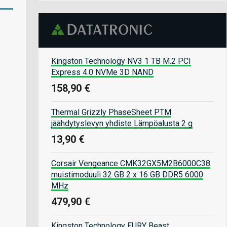
Kingston Technology NV3 1 TB M.2 PCI
Express 4.0 NVMe 3D NAND
158,90 €
Thermal Grizzly PhaseSheet PTM
jäähdytyslevyn yhdiste Lämpöalusta 2 g
13,90 €
Corsair Vengeance CMK32GX5M2B6000C38
muistimoduuli 32 GB 2 x 16 GB DDR5 6000
MHz
479,90 €
Kingston Technology FURY Beast