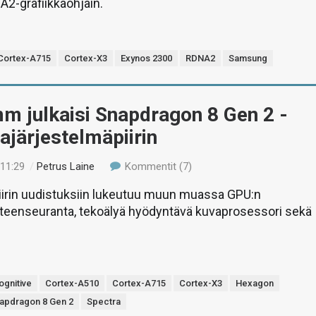
2-grafiikkaohjain.
Cortex-A715
Cortex-X3
Exynos 2300
RDNA2
Samsung
m julkaisi Snapdragon 8 Gen 2 -
vajärjestelmäpiirin
 11:29
/
Petrus Laine
Kommentit (7)
iirin uudistuksiin lukeutuu muun muassa GPU:n
äteenseuranta, tekoälyä hyödyntävä kuvaprosessori sekä
ognitive
Cortex-A510
Cortex-A715
Cortex-X3
Hexagon
apdragon 8 Gen 2
Spectra