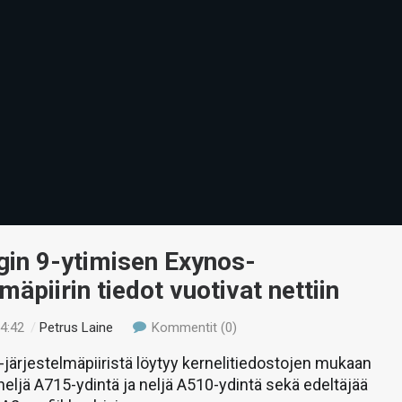
in 9-ytimisen Exynos-
mäpiirin tiedot vuotivat nettiin
14:42
/
Petrus Laine
Kommentit (0)
järjestelmäpiiristä löytyy kernelitiedostojen mukaan
 neljä A715-ydintä ja neljä A510-ydintä sekä edeltäjää