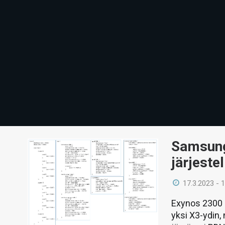
Samsung
järjestel
17.3.2023 - 
Exynos 2300 -
yksi X3-ydin,