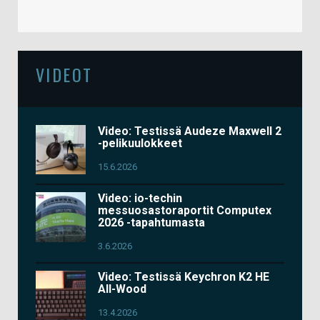
VIDEOT
Video: Testissä Audeze Maxwell 2
-pelikuulokkeet
15.6.2026
Video: io-techin
messuosastoraportit Computex
2026 -tapahtumasta
3.6.2026
Video: Testissä Keychron K2 HE
All-Wood
13.4.2026