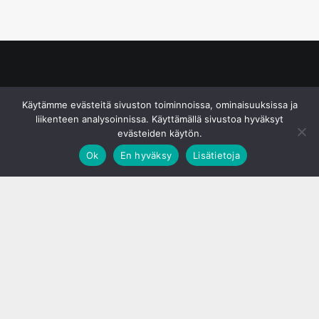
© S&J Media Oy
Käytämme evästeitä sivuston toiminnoissa, ominaisuuksissa ja
liikenteen analysoinnissa. Käyttämällä sivustoa hyväksyt
evästeiden käytön.
Ok
En hyväksy
Lisätietoja
;