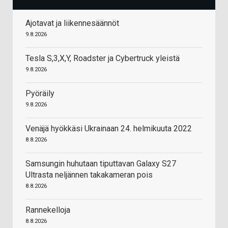
Ajotavat ja liikennesäännöt
9.8.2026
Tesla S,3,X,Y, Roadster ja Cybertruck yleistä
9.8.2026
Pyöräily
9.8.2026
Venäjä hyökkäsi Ukrainaan 24. helmikuuta 2022
8.8.2026
Samsungin huhutaan tiputtavan Galaxy S27
Ultrasta neljännen takakameran pois
8.8.2026
Rannekelloja
8.8.2026