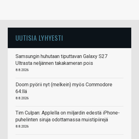
UUTISIA LYHYESTI
Samsungin huhutaan tiputtavan Galaxy S27
Ultrasta neljännen takakameran pois
8.8.2026
Doom pyörii nyt (melkein) myös Commodore
64:llä
8.8.2026
Tim Culpan: Applella on miljardin edestä iPhone-
puhelinten siruja odottamassa muistipiirejä
8.8.2026