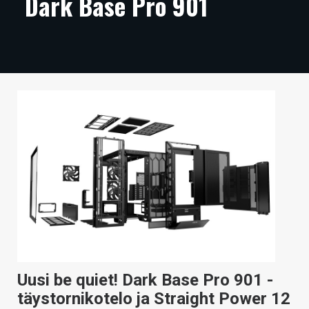
Dark Base Pro 901
ARTIKKELIT
VIDEOT
TECHBBS
TIETOA
HINTA.FI
KAUPPA
VAIHDA TEEMA
HAKU
Uusi be quiet! Dark Base Pro 901 -
täystornikotelo ja Straight Power 12