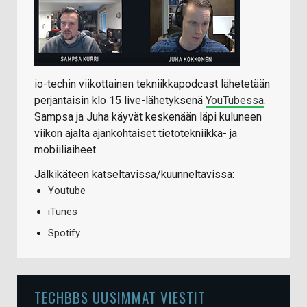
io-techin viikottainen tekniikkapodcast lähetetään
perjantaisin klo 15 live-lähetyksenä
YouTubessa
.
Sampsa ja Juha käyvät keskenään läpi kuluneen
viikon ajalta ajankohtaiset tietotekniikka- ja
mobiiliaiheet.
Jälkikäteen katseltavissa/kuunneltavissa:
Youtube
iTunes
Spotify
TECHBBS UUSIMMAT VIESTIT