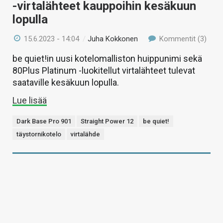
-virtalähteet kauppoihin kesäkuun
lopulla
15.6.2023 - 14:04
/
Juha Kokkonen
Kommentit (3)
be quiet!in uusi kotelomalliston huippunimi sekä
80Plus Platinum -luokitellut virtalähteet tulevat
saataville kesäkuun lopulla.
Lue lisää
Dark Base Pro 901
Straight Power 12
be quiet!
täystornikotelo
virtalähde