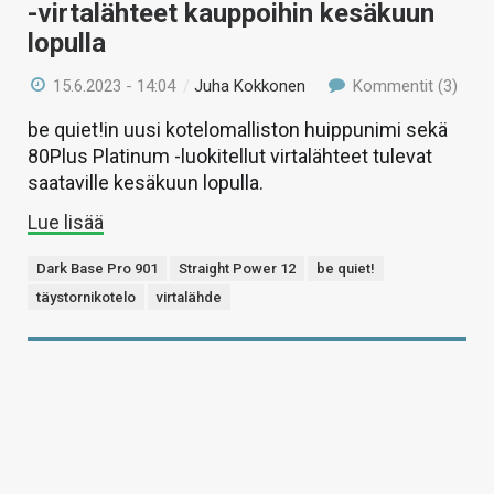
-virtalähteet kauppoihin kesäkuun
lopulla
15.6.2023 - 14:04
/
Juha Kokkonen
Kommentit (3)
be quiet!in uusi kotelomalliston huippunimi sekä
80Plus Platinum -luokitellut virtalähteet tulevat
saataville kesäkuun lopulla.
Lue lisää
Dark Base Pro 901
Straight Power 12
be quiet!
täystornikotelo
virtalähde