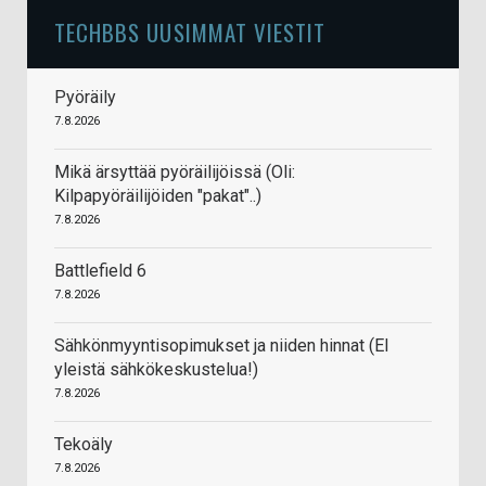
TECHBBS UUSIMMAT VIESTIT
Pyöräily
7.8.2026
Mikä ärsyttää pyöräilijöissä (Oli:
Kilpapyöräilijöiden "pakat"..)
7.8.2026
Battlefield 6
7.8.2026
Sähkönmyyntisopimukset ja niiden hinnat (EI
yleistä sähkökeskustelua!)
7.8.2026
Tekoäly
7.8.2026