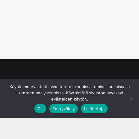
© S&J Media Oy
Käytämme evästeitä sivuston toiminnoissa, ominaisuuksissa ja
liikenteen analysoinnissa. Käyttämällä sivustoa hyväksyt
evästeiden käytön.
Ok
En hyväksy
Lisätietoja
;