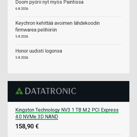
Doom pyörii nyt myös Paintissa
6.8.2026
Keychron kehittää avoimen lähdekoodin
firmwarea pelihiiriin
5.8.2026
Honor uudisti logonsa
5.8.2026
Kingston Technology NV3 1 TB M.2 PCI Express
4.0 NVMe 3D NAND
158,90 €