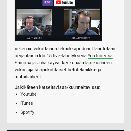
io-techin viikottainen tekniikkapodcast lähetetään
perjantaisin klo 15 live-lähetyksenä
YouTubessa
.
Sampsa ja Juha käyvät keskenään läpi kuluneen
viikon ajalta ajankohtaiset tietotekniikka- ja
mobiiliaiheet.
Jälkikäteen katseltavissa/kuunneltavissa:
Youtube
iTunes
Spotify