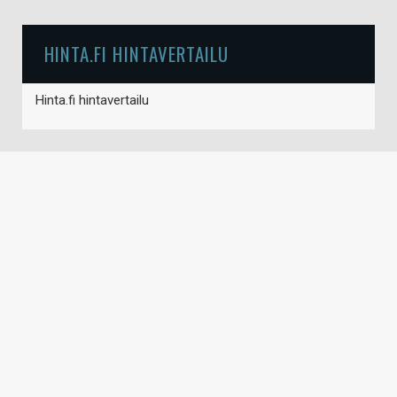
HINTA.FI HINTAVERTAILU
Hinta.fi hintavertailu