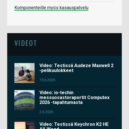
Komponenteille myös kasauspalvelu
VIDEOT
Video: Testissä Audeze Maxwell 2
-pelikuulokkeet
15.6.2026
Video: io-techin
messuosastoraportit Computex
2026 -tapahtumasta
3.6.2026
Video: Testissä Keychron K2 HE