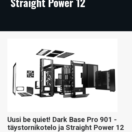
Straight Power 12
ARTIKKELIT
VIDEOT
TECHBBS
TIETOA
HINTA.FI
KAUPPA
VAIHDA TEEMA
HAKU
Uusi be quiet! Dark Base Pro 901 -
täystornikotelo ja Straight Power 12