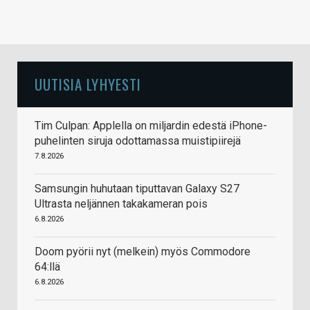
UUTISIA LYHYESTI
Tim Culpan: Applella on miljardin edestä iPhone-
puhelinten siruja odottamassa muistipiirejä
7.8.2026
Samsungin huhutaan tiputtavan Galaxy S27
Ultrasta neljännen takakameran pois
6.8.2026
Doom pyörii nyt (melkein) myös Commodore
64:llä
6.8.2026