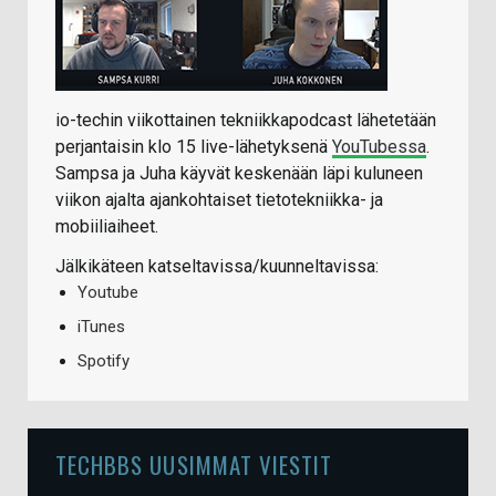
io-techin viikottainen tekniikkapodcast lähetetään
perjantaisin klo 15 live-lähetyksenä
YouTubessa
.
Sampsa ja Juha käyvät keskenään läpi kuluneen
viikon ajalta ajankohtaiset tietotekniikka- ja
mobiiliaiheet.
Jälkikäteen katseltavissa/kuunneltavissa:
Youtube
iTunes
Spotify
TECHBBS UUSIMMAT VIESTIT