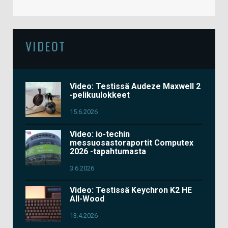
VIDEOT
Video: Testissä Audeze Maxwell 2
-pelikuulokkeet
15.6.2026
Video: io-techin
messuosastoraportit Computex
2026 -tapahtumasta
3.6.2026
Video: Testissä Keychron K2 HE
All-Wood
13.4.2026