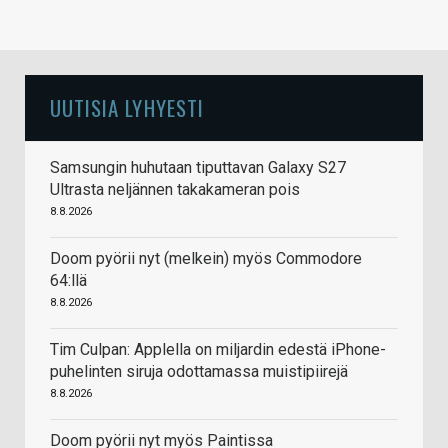
UUTISIA LYHYESTI
Samsungin huhutaan tiputtavan Galaxy S27
Ultrasta neljännen takakameran pois
8.8.2026
Doom pyörii nyt (melkein) myös Commodore
64:llä
8.8.2026
Tim Culpan: Applella on miljardin edestä iPhone-
puhelinten siruja odottamassa muistipiirejä
8.8.2026
Doom pyörii nyt myös Paintissa