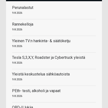
Perunalastut
9.8.2026
Rannekelloja
9.8.2026
Yleinen TV:n hankinta- & säätöketju
9.8.2026
Tesla S,3,X,Y, Roadster ja Cybertruck yleistä
9.8.2026
Yleistä keskustelua sähköautoista
9.8.2026
PEth- testi, alkoholi ja vapaat
9.8.2026
OBD-II lukija