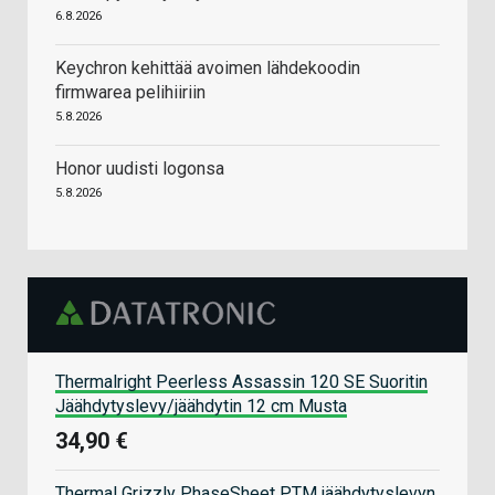
6.8.2026
Keychron kehittää avoimen lähdekoodin
firmwarea pelihiiriin
5.8.2026
Honor uudisti logonsa
5.8.2026
Thermalright Peerless Assassin 120 SE Suoritin
Jäähdytyslevy/jäähdytin 12 cm Musta
34,90 €
Thermal Grizzly PhaseSheet PTM jäähdytyslevyn