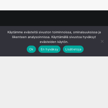
© S&J Media Oy
Käytämme evästeitä sivuston toiminnoissa, ominaisuuksissa ja
liikenteen analysoinnissa. Käyttämällä sivustoa hyväksyt
evästeiden käytön.
Ok
En hyväksy
Lisätietoja
;