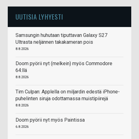
UUTISIA LYHYESTI
Samsungin huhutaan tiputtavan Galaxy S27
Ultrasta neljännen takakameran pois
8.8.2026
Doom pyörii nyt (melkein) myös Commodore
64:llä
8.8.2026
Tim Culpan: Applella on miljardin edestä iPhone-
puhelinten siruja odottamassa muistipiirejä
8.8.2026
Doom pyörii nyt myös Paintissa
6.8.2026