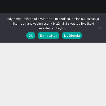
© S&J Media Oy
Käytämme evästeitä sivuston toiminnoissa, ominaisuuksissa ja
liikenteen analysoinnissa. Käyttämällä sivustoa hyväksyt
evästeiden käytön.
Ok
En hyväksy
Lisätietoja
;