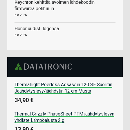
Keychron kehittää avoimen lähdekoodin
firmwarea pelihiiriin
5.8.2026
Honor uudisti logonsa
5.8.2026
Thermalright Peerless Assassin 120 SE Suoritin
Jäähdytyslevy/jäähdytin 12 cm Musta
34,90 €
Thermal Grizzly PhaseSheet PTM jäähdytyslevyn
yhdiste Lämpöalusta 2 g
13,90 €