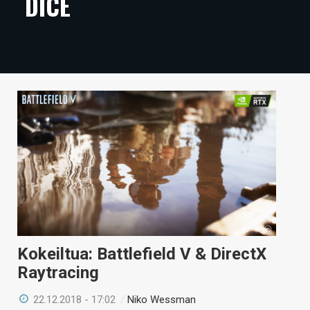
DICE
ARTIKKELIT
VIDEOT
TECHBBS
TIETOA
HINTA.FI
KAUPPA
VAIHDA TEEMA
Kokeiltua: Battlefield V & DirectX
HAKU
Raytracing
22.12.2018 - 17:02
/
Niko Wessman