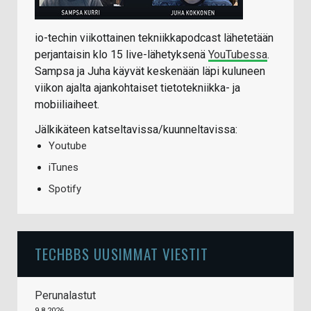
io-techin viikottainen tekniikkapodcast lähetetään
perjantaisin klo 15 live-lähetyksenä
YouTubessa
.
Sampsa ja Juha käyvät keskenään läpi kuluneen
viikon ajalta ajankohtaiset tietotekniikka- ja
mobiiliaiheet.
Jälkikäteen katseltavissa/kuunneltavissa:
Youtube
iTunes
Spotify
TECHBBS UUSIMMAT VIESTIT
Perunalastut
9.8.2026