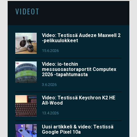
VIDEOT
Video: Testissä Audeze Maxwell 2
-pelikuulokkeet
15.6.2026
Video: io-techin
messuosastoraportit Computex
2026 -tapahtumasta
3.6.2026
Video: Testissä Keychron K2 HE
All-Wood
13.4.2026
Uusi artikkeli & video: Testissä
Google Pixel 10a