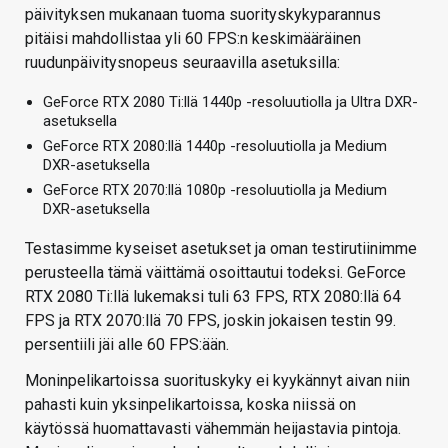
päivityksen mukanaan tuoma suorityskykyparannus
pitäisi mahdollistaa yli 60 FPS:n keskimääräinen
ruudunpäivitysnopeus seuraavilla asetuksilla:
GeForce RTX 2080 Ti:llä 1440p -resoluutiolla ja Ultra DXR-
asetuksella
GeForce RTX 2080:llä 1440p -resoluutiolla ja Medium
DXR-asetuksella
GeForce RTX 2070:llä 1080p -resoluutiolla ja Medium
DXR-asetuksella
Testasimme kyseiset asetukset ja oman testirutiinimme
perusteella tämä väittämä osoittautui todeksi. GeForce
RTX 2080 Ti:llä lukemaksi tuli 63 FPS, RTX 2080:llä 64
FPS ja RTX 2070:llä 70 FPS, joskin jokaisen testin 99.
persentiili jäi alle 60 FPS:ään.
Moninpelikartoissa suorituskyky ei kyykännyt aivan niin
pahasti kuin yksinpelikartoissa, koska niissä on
käytössä huomattavasti vähemmän heijastavia pintoja.