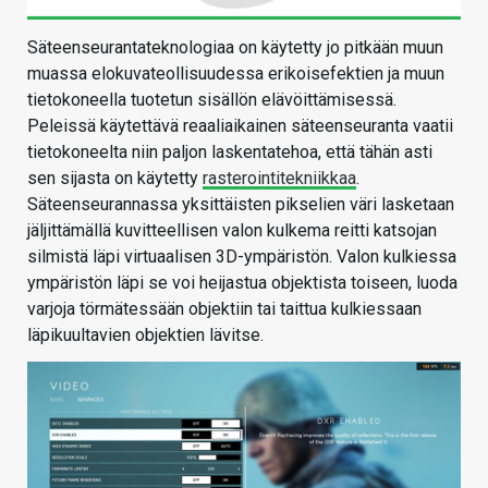
Säteenseurantateknologiaa on käytetty jo pitkään muun
muassa elokuvateollisuudessa erikoisefektien ja muun
tietokoneella tuotetun sisällön elävöittämisessä.
Peleissä käytettävä reaaliaikainen säteenseuranta vaatii
tietokoneelta niin paljon laskentatehoa, että tähän asti
sen sijasta on käytetty
rasterointitekniikkaa
.
Säteenseurannassa yksittäisten pikselien väri lasketaan
jäljittämällä kuvitteellisen valon kulkema reitti katsojan
silmistä läpi virtuaalisen 3D-ympäristön. Valon kulkiessa
ympäristön läpi se voi heijastua objektista toiseen, luoda
varjoja törmätessään objektiin tai taittua kulkiessaan
läpikuultavien objektien lävitse.