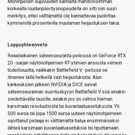
Moninpelien sujuvuuden kannalta mahdollisimman
korkealla ruudunpäivitysnopeudella on silti niin suuri
merkitys, ettei välttämättä ole kannattavaa pudottaa
kymmenillä prosenteilla muutaman heijastuksen takia.
Loppuyhteenveto
Reaaliaikainen säteenseuranta peleissä on GeForce RTX
20 -sarjan näytönohjaimien RT-ytimien ansiosta viimein
todellisuutta, vaikkakin Battlefield V -pelissä se
ilmenee tällä hetkellä vain heijastuksina. Alun
kankeuksien jälkeen NVIDIA ja DICE saivat
säteenseurannan suorituskyvyn Battlefield V:ssä ainakin
siedettävälle tasolle, ainakin jos on valmis hieman
karsimaan resoluutiosta tai kuvanlaatuasetuksista. Yli
500 euroa tai jopa 1500 euroa uuteen näytönohjaimeen
sijoittanut pelaaja ei välttämättä halua ensimmäiseksi
lähteä karsimaan kuvanlaatuasetuksia tai tiputtamaan