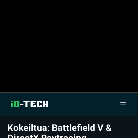
Kokeiltua: Battlefield V &
UUTISET
DirectX Raytracing