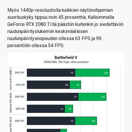
Myös 1440p-resoluutiolla kaikkien näytönohjaimien
suorituskyky tippuu noin 45 prosenttia. Kalleimmalla
GeForce RTX 2080 Ti:llä päästiin kuitenkin jo siedettäviin
ruudunpäivityslukemiin keskimääräisen
ruudunpäivitysnopeuden ollessa 63 FPS ja 99.
persentiilin ollessa 54 FPS.