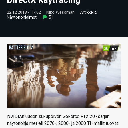
ARTIKKELIT
22.12.2018 - 17:02
Niko Wessman
Artikkelit
/
Näytönohjaimet
51
VIDEOT
TECHBBS
TIETOA
HINTA.FI
KAUPPA
VAIHDA TEEMA
HAKU
NVIDIAn uuden sukupolven GeForce RTX 20 -sarjan
näytönohjaimet eli 2070-, 2080- ja 2080 Ti -mallit tuovat