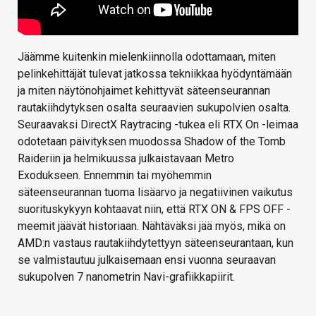
Jäämme kuitenkin mielenkiinnolla odottamaan, miten
pelinkehittäjät tulevat jatkossa tekniikkaa hyödyntämään
ja miten näytönohjaimet kehittyvät säteenseurannan
rautakiihdytyksen osalta seuraavien sukupolvien osalta.
Seuraavaksi DirectX Raytracing -tukea eli RTX On -leimaa
odotetaan päivityksen muodossa Shadow of the Tomb
Raideriin ja helmikuussa julkaistavaan Metro
Exodukseen. Ennemmin tai myöhemmin
säteenseurannan tuoma lisäarvo ja negatiivinen vaikutus
suorituskykyyn kohtaavat niin, että RTX ON & FPS OFF -
meemit jäävät historiaan. Nähtäväksi jää myös, mikä on
AMD:n vastaus rautakiihdytettyyn säteenseurantaan, kun
se valmistautuu julkaisemaan ensi vuonna seuraavan
sukupolven 7 nanometrin Navi-grafiikkapiirit.