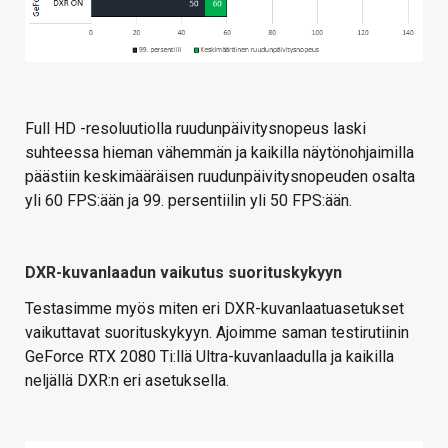
Full HD -resoluutiolla ruudunpäivitysnopeus laski
suhteessa hieman vähemmän ja kaikilla näytönohjaimilla
päästiin keskimääräisen ruudunpäivitysnopeuden osalta
yli 60 FPS:ään ja 99. persentiilin yli 50 FPS:ään.
DXR-kuvanlaadun vaikutus suorituskykyyn
Testasimme myös miten eri DXR-kuvanlaatuasetukset
vaikuttavat suorituskykyyn. Ajoimme saman testirutiinin
GeForce RTX 2080 Ti:llä Ultra-kuvanlaadulla ja kaikilla
neljällä DXR:n eri asetuksella.