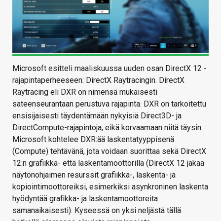
Microsoft esitteli maaliskuussa uuden osan DirectX 12 -
rajapintaperheeseen: DirectX Raytracingin. DirectX
Raytracing eli DXR on nimensä mukaisesti
säteenseurantaan perustuva rajapinta. DXR on tarkoitettu
ensisijaisesti täydentämään nykyisiä Direct3D- ja
DirectCompute-rajapintoja, eikä korvaamaan niitä täysin.
Microsoft kohtelee DXR:ää laskentatyyppisenä
(Compute) tehtävänä, jota voidaan suorittaa sekä DirectX
12:n grafiikka- että laskentamoottorilla (DirectX 12 jakaa
näytönohjaimen resurssit grafiikka-, laskenta- ja
kopiointimoottoreiksi, esimerkiksi asynkroninen laskenta
hyödyntää grafikka- ja laskentamoottoreita
samanaikaisesti). Kyseessä on yksi neljästä tällä