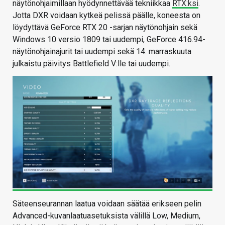
näytönohjaimillaan hyödynnettävää tekniikkaa
RTX:ksi
.
Jotta DXR voidaan kytkeä pelissä päälle, koneesta on
löydyttävä GeForce RTX 20 -sarjan näytönohjain sekä
Windows 10 versio 1809 tai uudempi, GeForce 416.94-
näytönohjainajurit tai uudempi sekä 14. marraskuuta
julkaistu päivitys Battlefield V:lle tai uudempi.
Säteenseurannan laatua voidaan säätää erikseen pelin
Advanced-kuvanlaatuasetuksista välillä Low, Medium,