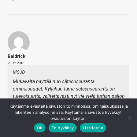
Baldrick
23.12.2018
MSJD
Mukavalta näyttää nuo säteenseuranta
ominaisuudet. Kyllähän tämä säteenseuranta on
tulevaisuutta, valitettavasti nyt vie vielä turhan paljon
resursseja. Eiköhän tuo parin vuoden sisällä
Käytämme evästeitä sivuston toiminnoissa, ominaisuuksissa ja
korjaannu kun saadaan pelimoottorit alusta saakka
liikenteen analysoinnissa. Käyttämällä sivustoa hyväksyt
kehitettyä seurannalle ja 7nm ohjaimet markkinoille.
evästeiden käytön.
Ok
En hyväksy
Lisätietoja
Ollaan aika kaukana niistä ajoista missä saadaan