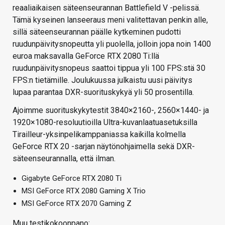
reaaliaikaisen säteenseurannan Battlefield V -pelissä.
Tämä kyseinen lanseeraus meni valitettavan penkin alle,
sillä säteenseurannan päälle kytkeminen pudotti
ruudunpäivitysnopeutta yli puolella, jolloin jopa noin 1400
euroa maksavalla GeForce RTX 2080 Ti:llä
ruudunpäivitysnopeus saattoi tippua yli 100 FPS:stä 30
FPS:n tietämille. Joulukuussa julkaistu uusi päivitys
lupaa parantaa DXR-suorituskykyä yli 50 prosentilla.
Ajoimme suorituskykytestit 3840×2160-, 2560×1440- ja
1920×1080-resoluutioilla Ultra-kuvanlaatuasetuksilla
Tirailleur-yksinpelikamppaniassa kaikilla kolmella
GeForce RTX 20 -sarjan näytönohjaimella sekä DXR-
säteenseurannalla, että ilman.
Gigabyte GeForce RTX 2080 Ti
MSI GeForce RTX 2080 Gaming X Trio
MSI GeForce RTX 2070 Gaming Z
Muu testikokoonpano: