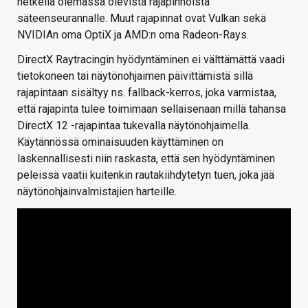
hetkellä olemassa olevista rajapinnoista
säteenseurannalle. Muut rajapinnat ovat Vulkan sekä
NVIDIAn oma OptiX ja AMD:n oma Radeon-Rays.
DirectX Raytracingin hyödyntäminen ei välttämättä vaadi
tietokoneen tai näytönohjaimen päivittämistä sillä
rajapintaan sisältyy ns. fallback-kerros, joka varmistaa,
että rajapinta tulee toimimaan sellaisenaan millä tahansa
DirectX 12 -rajapintaa tukevalla näytönohjaimella.
Käytännössä ominaisuuden käyttäminen on
laskennallisesti niin raskasta, että sen hyödyntäminen
peleissä vaatii kuitenkin rautakiihdytetyn tuen, joka jää
näytönohjainvalmistajien harteille.