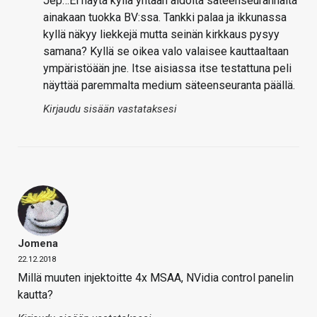
Jep…Ei näytä kyllä yhtään aidolta säteenseurannalta
ainakaan tuokka BV:ssa. Tankki palaa ja ikkunassa
kyllä näkyy liekkejä mutta seinän kirkkaus pysyy
samana? Kyllä se oikea valo valaisee kauttaaltaan
ympäristöään jne. Itse aisiassa itse testattuna peli
näyttää paremmalta medium säteenseuranta päällä.
Kirjaudu sisään vastataksesi
Jomena
22.12.2018
Millä muuten injektoitte 4x MSAA, NVidia control panelin
kautta?