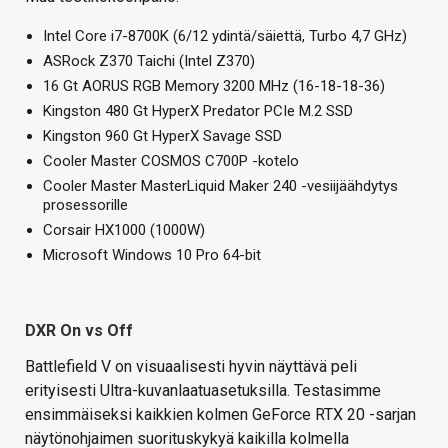
Intel Core i7-8700K (6/12 ydintä/säiettä, Turbo 4,7 GHz)
ASRock Z370 Taichi (Intel Z370)
16 Gt AORUS RGB Memory 3200 MHz (16-18-18-36)
Kingston 480 Gt HyperX Predator PCIe M.2 SSD
Kingston 960 Gt HyperX Savage SSD
Cooler Master COSMOS C700P -kotelo
Cooler Master MasterLiquid Maker 240 -vesiijäähdytys
prosessorille
Corsair HX1000 (1000W)
Microsoft Windows 10 Pro 64-bit
DXR On vs Off
Battlefield V on visuaalisesti hyvin näyttävä peli
erityisesti Ultra-kuvanlaatuasetuksilla. Testasimme
ensimmäiseksi kaikkien kolmen GeForce RTX 20 -sarjan
näytönohjaimen suorituskykyä kaikilla kolmella