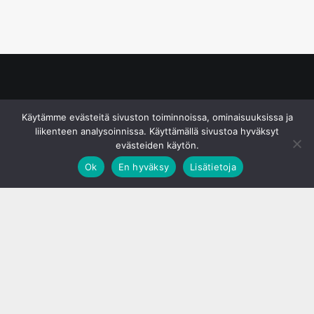
© S&J Media Oy
Käytämme evästeitä sivuston toiminnoissa, ominaisuuksissa ja
liikenteen analysoinnissa. Käyttämällä sivustoa hyväksyt
evästeiden käytön.
Ok
En hyväksy
Lisätietoja
;