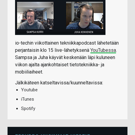
io-techin viikottainen tekniikkapodcast lähetetään
perjantaisin klo 15 live-lähetyksenä
YouTubessa
.
Sampsa ja Juha käyvät keskenään läpi kuluneen
viikon ajalta ajankohtaiset tietotekniikka- ja
mobiiliaiheet.
Jälkikäteen katseltavissa/kuunneltavissa:
Youtube
iTunes
Spotify