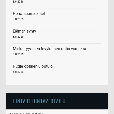
8.8.2026
Perussuomalaiset
8.8.2026
Elämän synty
8.8.2026
Minkä fyysisen levykäisen ostin viimeksi
8.8.2026
PC:lle optinen ulostulo
8.8.2026
HINTA.FI HINTAVERTAILU