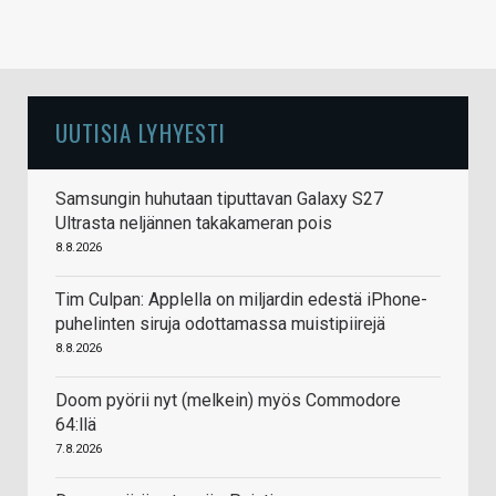
UUTISIA LYHYESTI
Samsungin huhutaan tiputtavan Galaxy S27
Ultrasta neljännen takakameran pois
8.8.2026
Tim Culpan: Applella on miljardin edestä iPhone-
puhelinten siruja odottamassa muistipiirejä
8.8.2026
Doom pyörii nyt (melkein) myös Commodore
64:llä
7.8.2026