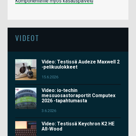
Komponenteille myös kasauspalvelu
VIDEOT
Video: Testissä Audeze Maxwell 2
-pelikuulokkeet
15.6.2026
Video: io-techin
messuosastoraportit Computex
2026 -tapahtumasta
3.6.2026
Video: Testissä Keychron K2 HE
All-Wood