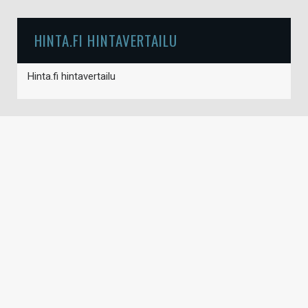
HINTA.FI HINTAVERTAILU
Hinta.fi hintavertailu