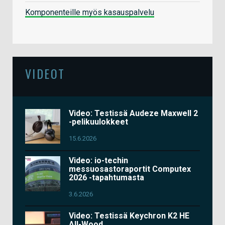
Komponenteille myös kasauspalvelu
VIDEOT
Video: Testissä Audeze Maxwell 2
-pelikuulokkeet
15.6.2026
Video: io-techin
messuosastoraportit Computex
2026 -tapahtumasta
3.6.2026
Video: Testissä Keychron K2 HE
All-Wood