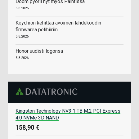
Doom pyörii nyt myös Paintissa
6.8.2026
Keychron kehittää avoimen lähdekoodin
firmwarea pelihiiriin
5.8.2026
Honor uudisti logonsa
5.8.2026
Kingston Technology NV3 1 TB M.2 PCI Express
4.0 NVMe 3D NAND
158,90 €