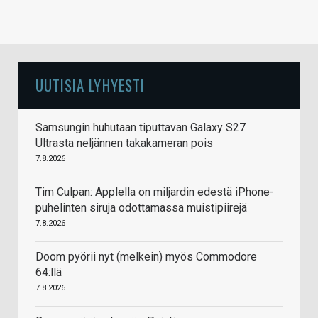
UUTISIA LYHYESTI
Samsungin huhutaan tiputtavan Galaxy S27
Ultrasta neljännen takakameran pois
7.8.2026
Tim Culpan: Applella on miljardin edestä iPhone-
puhelinten siruja odottamassa muistipiirejä
7.8.2026
Doom pyörii nyt (melkein) myös Commodore
64:llä
7.8.2026