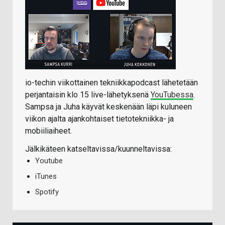
io-techin viikottainen tekniikkapodcast lähetetään
perjantaisin klo 15 live-lähetyksenä
YouTubessa
.
Sampsa ja Juha käyvät keskenään läpi kuluneen
viikon ajalta ajankohtaiset tietotekniikka- ja
mobiiliaiheet.
Jälkikäteen katseltavissa/kuunneltavissa:
Youtube
iTunes
Spotify