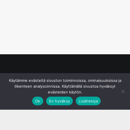
© S&J Media Oy
Käytämme evästeitä sivuston toiminnoissa, ominaisuuksissa ja
liikenteen analysoinnissa. Käyttämällä sivustoa hyväksyt
evästeiden käytön.
Ok
En hyväksy
Lisätietoja
;