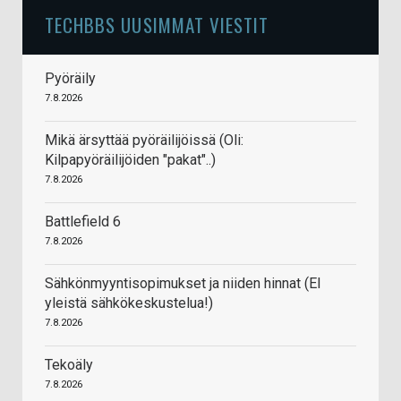
TECHBBS UUSIMMAT VIESTIT
Pyöräily
7.8.2026
Mikä ärsyttää pyöräilijöissä (Oli:
Kilpapyöräilijöiden "pakat"..)
7.8.2026
Battlefield 6
7.8.2026
Sähkönmyyntisopimukset ja niiden hinnat (EI
yleistä sähkökeskustelua!)
7.8.2026
Tekoäly
7.8.2026