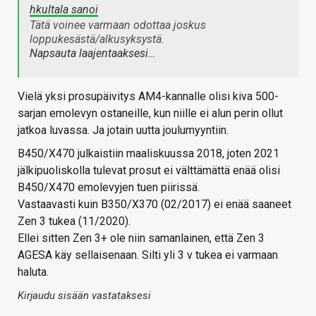
hkultala sanoi
Tätä voinee varmaan odottaa joskus
loppukesästä/alkusyksystä.
Napsauta laajentaaksesi…
Vielä yksi prosupäivitys AM4-kannalle olisi kiva 500-
sarjan emolevyn ostaneille, kun niille ei alun perin ollut
jatkoa luvassa. Ja jotain uutta joulumyyntiin.
B450/X470 julkaistiin maaliskuussa 2018, joten 2021
jälkipuoliskolla tulevat prosut ei välttämättä enää olisi
B450/X470 emolevyjen tuen piirissä.
Vastaavasti kuin B350/X370 (02/2017) ei enää saaneet
Zen 3 tukea (11/2020).
Ellei sitten Zen 3+ ole niin samanlainen, että Zen 3
AGESA käy sellaisenaan. Silti yli 3 v tukea ei varmaan
haluta.
Kirjaudu sisään vastataksesi