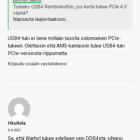
Tuleeko USB4 Rembrandtiin, jos kerta tukee PCIe 4.0
väyliä?
Napsauta laajentaaksesi…
USB4-tuki ei liene millään tasolla sidonnainen PCIe-
tukeen. Olettaisin että AM5-kantaisiin tulee USB4-tuki
PCIe-versiosta riippumatta.
Kirjaudu sisään vastataksesi
Hkultala
6.4.2021
Se, että Warhol tukee edelleen vain DDR4sta, vihjaisi