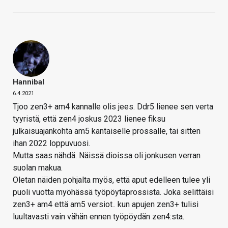
Hannibal
6.4.2021
Tjoo zen3+ am4 kannalle olis jees. Ddr5 lienee sen verta
tyyristä, että zen4 joskus 2023 lienee fiksu
julkaisuajankohta am5 kantaiselle prossalle, tai sitten
ihan 2022 loppuvuosi.
Mutta saas nähdä. Näissä dioissa oli jonkusen verran
suolan makua.
Oletan näiden pohjalta myös, että aput edelleen tulee yli
puoli vuotta myöhässä työpöytäprossista. Joka selittäisi
zen3+ am4 että am5 versiot.. kun apujen zen3+ tulisi
luultavasti vain vähän ennen työpöydän zen4:sta.