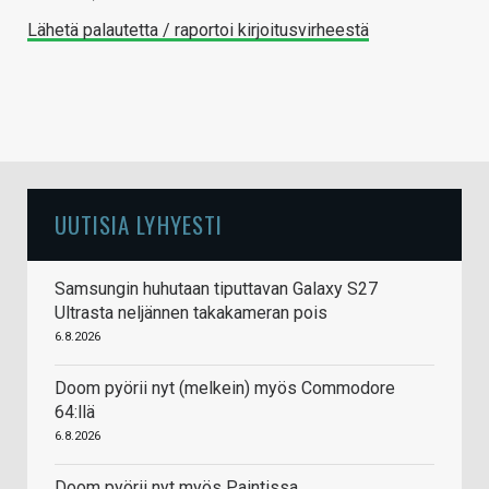
Lähetä palautetta / raportoi kirjoitusvirheestä
UUTISIA LYHYESTI
Samsungin huhutaan tiputtavan Galaxy S27
Ultrasta neljännen takakameran pois
6.8.2026
Doom pyörii nyt (melkein) myös Commodore
64:llä
6.8.2026
Doom pyörii nyt myös Paintissa