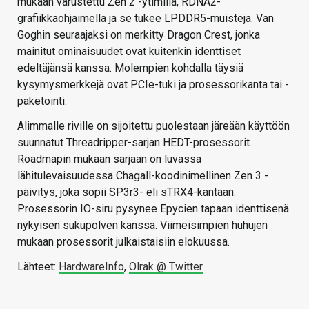
mukaan varustettu Zen 2 -ytimillä, RDNA2-
grafiikkaohjaimella ja se tukee LPDDR5-muisteja. Van
Goghin seuraajaksi on merkitty Dragon Crest, jonka
mainitut ominaisuudet ovat kuitenkin identtiset
edeltäjänsä kanssa. Molempien kohdalla täysiä
kysymysmerkkejä ovat PCIe-tuki ja prosessorikanta tai -
paketointi.
Alimmalle riville on sijoitettu puolestaan järeään käyttöön
suunnatut Threadripper-sarjan HEDT-prosessorit.
Roadmapin mukaan sarjaan on luvassa
lähitulevaisuudessa Chagall-koodinimellinen Zen 3 -
päivitys, joka sopii SP3r3- eli sTRX4-kantaan.
Prosessorin IO-siru pysynee Epycien tapaan identtisenä
nykyisen sukupolven kanssa. Viimeisimpien huhujen
mukaan prosessorit julkaistaisiin elokuussa.
Lähteet:
HardwareInfo
,
Olrak @ Twitter