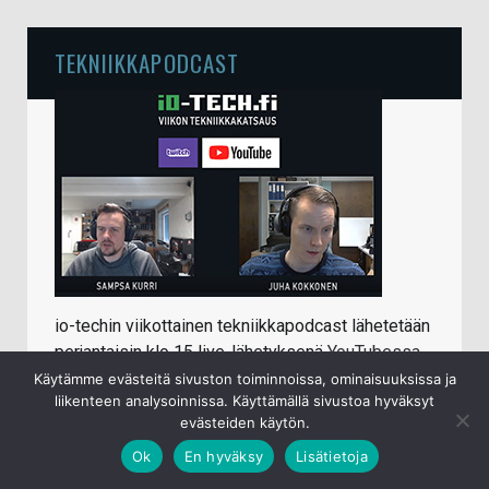
TEKNIIKKAPODCAST
io-techin viikottainen tekniikkapodcast lähetetään
perjantaisin klo 15 live-lähetyksenä
YouTubessa
.
Sampsa ja Juha käyvät keskenään läpi kuluneen
Käytämme evästeitä sivuston toiminnoissa, ominaisuuksissa ja
liikenteen analysoinnissa. Käyttämällä sivustoa hyväksyt
viikon ajalta ajankohtaiset tietotekniikka- ja
evästeiden käytön.
mobiiliaiheet.
Ok
En hyväksy
Lisätietoja
Jälkikäteen katseltavissa/kuunneltavissa: