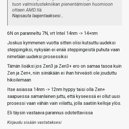
tuon valmistustekniikan pienentämisen huomioon
ottaen AMD:llä.
Napsauta laajentaaksesi…
6N on paranneltu 7N, vrt Intel 14nm -> 14+nm
Joskus kymmenen vuotta sitten olisi kutsuttu uudeksi
steppingiksi, nykyään ei enää steppingeistä puhuta vaan
nimetään uudeksi prosessiksi
Tämän lisäksi jos Zen3 ja Zen3+ ero on samaa tasoa kuin
Zen ja Zen+, niin siinäkään ei ihan hirveästi ole jouduttu
hikoilemaan
Itse asiassa 14nm -> 12nm hyppy taisi olla Zen+
saapuessa samanlainen juttu, että kyseessä ei ollut uusi
prosessi vaan vähän vain viilattu, jolla saatiin kelloja ylös.
Eli täysin vastaava parannus odotettavissa
Kirjaudu sisään vastataksesi