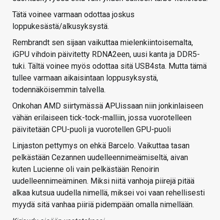
Tätä voinee varmaan odottaa joskus
loppukesästä/alkusyksystä.
Rembrandt sen sijaan vaikuttaa mielenkiintoisemalta,
iGPU vihdoin päivitetty RDNA2een, uusi kanta ja DDR5-
tuki. Tältä voinee myös odottaa sitä USB4sta. Mutta tämä
tullee varmaan aikaisintaan loppusyksystä,
todennäköisemmin talvella.
Onkohan AMD siirtymässä APUissaan niin jonkinlaiseen
vähän erilaiseen tick-tock-malliin, jossa vuorotelleen
päivitetään CPU-puoli ja vuorotellen GPU-puoli
Linjaston pettymys on ehkä Barcelo. Vaikuttaa tasan
pelkästään Cezannen uudelleennimeämiseltä, aivan
kuten Lucienne oli vain pelkästään Renoirin
uudelleennimeäminen. Miksi niitä vanhoja piirejä pitää
alkaa kutsua uudella nimellä, miksei voi vaan rehellisesti
myydä sitä vanhaa piiriä pidempään omalla nimellään.