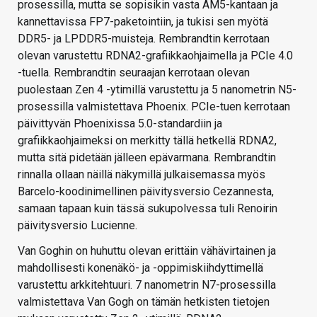
prosessilla, mutta se sopisikin vasta AM5-kantaan ja
kannettavissa FP7-paketointiin, ja tukisi sen myötä
DDR5- ja LPDDR5-muisteja. Rembrandtin kerrotaan
olevan varustettu RDNA2-grafiikkaohjaimella ja PCIe 4.0
-tuella. Rembrandtin seuraajan kerrotaan olevan
puolestaan Zen 4 -ytimillä varustettu ja 5 nanometrin N5-
prosessilla valmistettava Phoenix. PCIe-tuen kerrotaan
päivittyvän Phoenixissa 5.0-standardiin ja
grafiikkaohjaimeksi on merkitty tällä hetkellä RDNA2,
mutta sitä pidetään jälleen epävarmana. Rembrandtin
rinnalla ollaan näillä näkymillä julkaisemassa myös
Barcelo-koodinimellinen päivitysversio Cezannesta,
samaan tapaan kuin tässä sukupolvessa tuli Renoirin
päivitysversio Lucienne.
Van Goghin on huhuttu olevan erittäin vähävirtainen ja
mahdollisesti konenäkö- ja -oppimiskiihdyttimellä
varustettu arkkitehtuuri. 7 nanometrin N7-prosessilla
valmistettava Van Gogh on tämän hetkisten tietojen