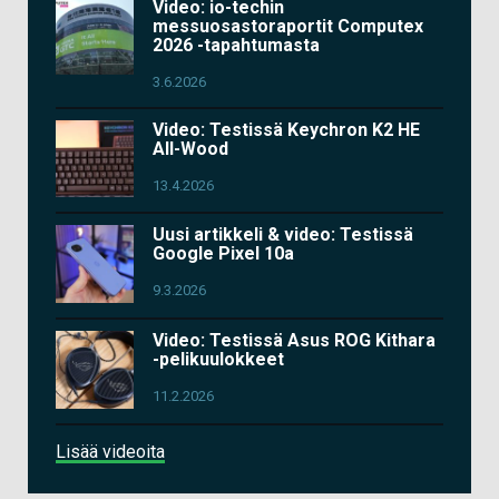
Video: io-techin
messuosastoraportit Computex
2026 -tapahtumasta
3.6.2026
Video: Testissä Keychron K2 HE
All-Wood
13.4.2026
Uusi artikkeli & video: Testissä
Google Pixel 10a
9.3.2026
Video: Testissä Asus ROG Kithara
-pelikuulokkeet
11.2.2026
Lisää videoita