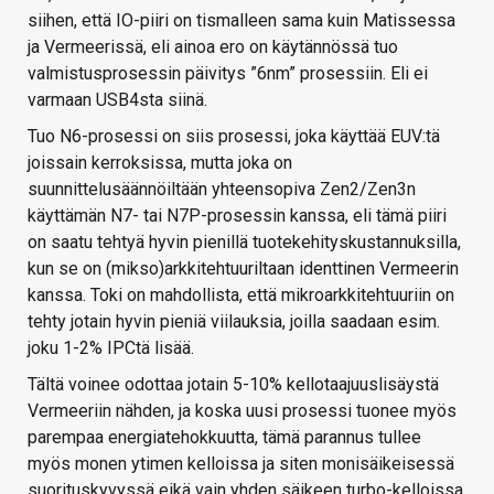
siihen, että IO-piiri on tismalleen sama kuin Matissessa
ja Vermeerissä, eli ainoa ero on käytännössä tuo
valmistusprosessin päivitys ”6nm” prosessiin. Eli ei
varmaan USB4sta siinä.
Tuo N6-prosessi on siis prosessi, joka käyttää EUV:tä
joissain kerroksissa, mutta joka on
suunnittelusäännöiltään yhteensopiva Zen2/Zen3n
käyttämän N7- tai N7P-prosessin kanssa, eli tämä piiri
on saatu tehtyä hyvin pienillä tuotekehityskustannuksilla,
kun se on (mikso)arkkitehtuuriltaan identtinen Vermeerin
kanssa. Toki on mahdollista, että mikroarkkitehtuuriin on
tehty jotain hyvin pieniä viilauksia, joilla saadaan esim.
joku 1-2% IPCtä lisää.
Tältä voinee odottaa jotain 5-10% kellotaajuuslisäystä
Vermeeriin nähden, ja koska uusi prosessi tuonee myös
parempaa energiatehokkuutta, tämä parannus tullee
myös monen ytimen kelloissa ja siten monisäikeisessä
suorituskyvyssä eikä vain yhden säikeen turbo-kelloissa.