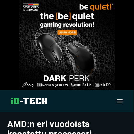
AMD:n eri vuodoista
UUTISET
koostettu prosessori-