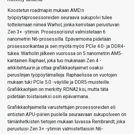
Koostetun roadmapin mukaan AMD:n
työpöytäprosessoreiden seuraava sukupolvi tulee
tottelemaan nimeä Warhol, jonka kerrotaan perustuvan
Zen 3+ -ytimiin. Prosessorisirut valmistetaan 6
nanometrin N6-prosessilla. Epävarmoina pidetään
prosessorikantaa ja sen myötä myös PCIe 4.0- ja DDR4-
tukea. Warholin jälkeen vuorossa on 5 nanometrin AM5-
kantainen Raphael, joka tuo mukanaan Zen 4 -
arkkitehtuurin ja ottaa grafiikkaohjaimet osaksi
peruslinjan työpöytämalleja. Raphaelissa on vuotojen
mukaan tuki PCIe 5.0 -väylille ja DDR5-muisteille.
Grafiikkaohjain on merkitty RDNA2:ksi, mutta tätä
pidetään toistaiseksi osin epävarmana.
Grafiikkaohjaimella varustettujen prosessoreiden eli
entisten APU-piirien puolella seuraavaan sukupolveen on
tämänhetkisten tietojen mukaan luvassa Rembrandt, joka
perustuisi Zen 3+ -ytimiin valmistettaisiin N6-