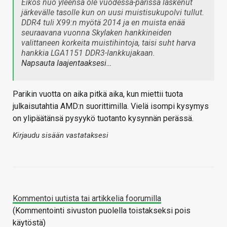
Eikös nuo yleensä ole vuodessa-parissa laskenut
järkevälle tasolle kun on uusi muistisukupolvi tullut.
DDR4 tuli X99:n myötä 2014 ja en muista enää
seuraavana vuonna Skylaken hankkineiden
valittaneen korkeita muistihintoja, taisi suht harva
hankkia LGA1151 DDR3-lankkujakaan.
Napsauta laajentaaksesi…
Parikin vuotta on aika pitkä aika, kun miettii tuota
julkaisutahtia AMD:n suorittimilla. Vielä isompi kysymys
on ylipäätänsä pysyykö tuotanto kysynnän perässä.
Kirjaudu sisään vastataksesi
Kommentoi uutista tai artikkelia foorumilla
(Kommentointi sivuston puolella toistakseksi pois
käytöstä)