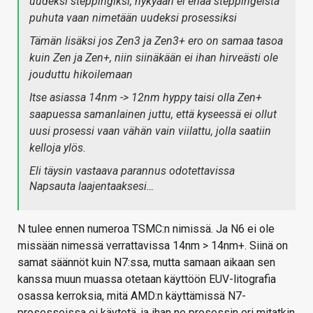
uudeksi steppingiksi, nykyään ei enää steppingeistä
puhuta vaan nimetään uudeksi prosessiksi
Tämän lisäksi jos Zen3 ja Zen3+ ero on samaa tasoa
kuin Zen ja Zen+, niin siinäkään ei ihan hirveästi ole
jouduttu hikoilemaan
Itse asiassa 14nm -> 12nm hyppy taisi olla Zen+
saapuessa samanlainen juttu, että kyseessä ei ollut
uusi prosessi vaan vähän vain viilattu, jolla saatiin
kelloja ylös.
Eli täysin vastaava parannus odotettavissa
Napsauta laajentaaksesi…
N tulee ennen numeroa TSMC:n nimissä. Ja N6 ei ole
missään nimessä verrattavissa 14nm > 14nm+. Siinä on
samat säännöt kuin N7:ssa, mutta samaan aikaan sen
kanssa muun muassa otetaan käyttöön EUV-litografia
osassa kerroksia, mitä AMD:n käyttämissä N7-
prosesseissa ei käytetä, ja ihan ne prosessin eri mitatkin