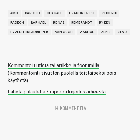
AMD
BARCELO
CHAGALL
DRAGON CREST
PHOENIX
RADEON
RAPHAEL
RDNA2
REMBRANDT
RYZEN
RYZEN THREADRIPPER
VAN GOGH
WARHOL
ZEN 3
ZEN 4
Kommentoi uutista tai artikkelia foorumilla
(Kommentointi sivuston puolella toistaiseksi pois
käytöstä)
Lähetä palautetta / raportoi kirjoitusvirheestä
14 KOMMENTTIA