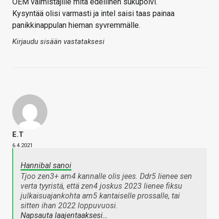
OEM valmistajille mitä edellinen sukupolvi.
Kysyntää olisi varmasti ja intel saisi taas painaa
panikkinappulan hieman syvremmälle.
Kirjaudu sisään vastataksesi
E.T
6.4.2021
Hannibal sanoi
Tjoo zen3+ am4 kannalle olis jees. Ddr5 lienee sen
verta tyyristä, että zen4 joskus 2023 lienee fiksu
julkaisuajankohta am5 kantaiselle prossalle, tai
sitten ihan 2022 loppuvuosi.
Napsauta laajentaaksesi…