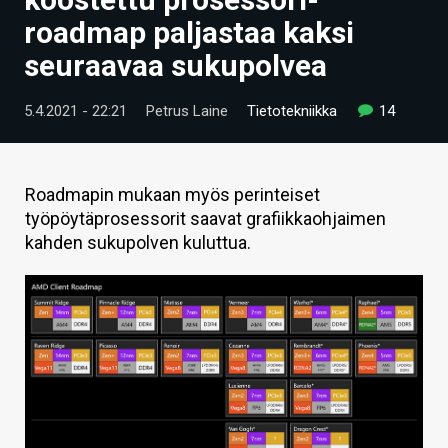
ARTIKKELIT
roadmap paljastaa kaksi
seuraavaa sukupolvea
VIDEOT
TECHBBS
5.4.2021 - 22:21
Petrus Laine
Tietotekniikka
14
TIETOA
HINTA.FI
Roadmapin mukaan myös perinteiset
työpöytäprosessorit saavat grafiikkaohjaimen
KAUPPA
kahden sukupolven kuluttua.
VAIHDA TEEMA
HAKU