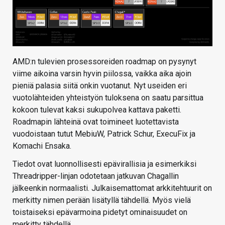
AMD:n tulevien prosessoreiden roadmap on pysynyt
viime aikoina varsin hyvin piilossa, vaikka aika ajoin
pieniä palasia siitä onkin vuotanut. Nyt useiden eri
vuotolähteiden yhteistyön tuloksena on saatu parsittua
kokoon tulevat kaksi sukupolvea kattava paketti.
Roadmapin lähteinä ovat toimineet luotettavista
vuodoistaan tutut MebiuW, Patrick Schur, ExecuFix ja
Komachi Ensaka.
Tiedot ovat luonnollisesti epävirallisia ja esimerkiksi
Threadripper-linjan odotetaan jatkuvan Chagallin
jälkeenkin normaalisti. Julkaisemattomat arkkitehtuurit on
merkitty nimen perään lisätyllä tähdellä. Myös vielä
toistaiseksi epävarmoina pidetyt ominaisuudet on
merkitty tähdellä.