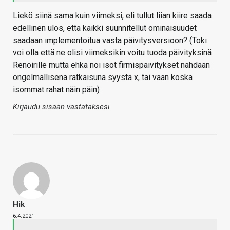
Liekö siinä sama kuin viimeksi, eli tullut liian kiire saada
edellinen ulos, että kaikki suunnitellut ominaisuudet
saadaan implementoitua vasta päivitysversioon? (Toki
voi olla että ne olisi viimeksikin voitu tuoda päivityksinä
Renoirille mutta ehkä noi isot firmispäivitykset nähdään
ongelmallisena ratkaisuna syystä x, tai vaan koska
isommat rahat näin päin)
Kirjaudu sisään vastataksesi
Hik
6.4.2021