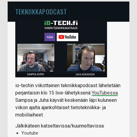
TEKNIIKKAPODCAST
io-techin viikottainen tekniikkapodcast lähetetään
perjantaisin klo 15 live-lähetyksenä
YouTubessa
.
Sampsa ja Juha käyvät keskenään läpi kuluneen
viikon ajalta ajankohtaiset tietotekniikka- ja
mobiiliaiheet.
Jälkikäteen katseltavissa/kuunneltavissa:
Youtube