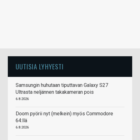
UUTISIA LYHYESTI
Samsungin huhutaan tiputtavan Galaxy S27
Ultrasta neljännen takakameran pois
6.8.2026
Doom pyörii nyt (melkein) myös Commodore
64:llä
6.8.2026