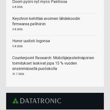
Doom pyörii nyt myös Paintissa
6.8.2026
Keychron kehittää avoimen lähdekoodin
firmwarea pelihiiriin
5.8.2026
Honor uudisti logonsa
5.8.2026
Counterpoint Research: Mobiilijärjestelmäpiirien
toimitukset laskivat jopa 15 % vuoden
ensimmäisellä puoliskolla
31.7.2026