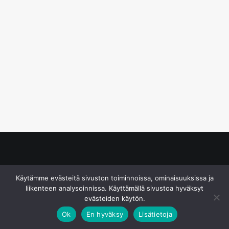
© S&J Media Oy
Käytämme evästeitä sivuston toiminnoissa, ominaisuuksissa ja
liikenteen analysoinnissa. Käyttämällä sivustoa hyväksyt
evästeiden käytön.
Ok
En hyväksy
Lisätietoja