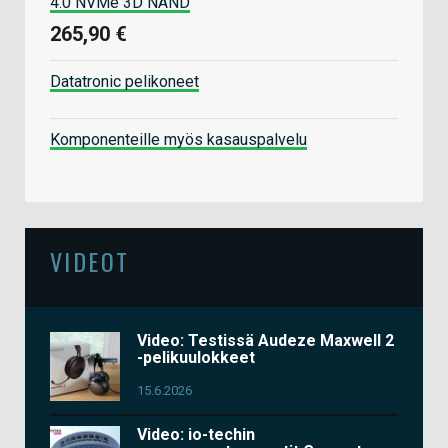
4.0 NVMe 3D NAND
265,90 €
Datatronic pelikoneet
Komponenteille myös kasauspalvelu
VIDEOT
Video: Testissä Audeze Maxwell 2
-pelikuulokkeet
15.6.2026
Video: io-techin