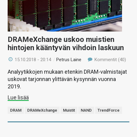
KAUPPA
VAIHDA TEEMA
DRAMeXchange uskoo muistien
hintojen kääntyvän vihdoin laskuun
HAKU
15.10.2018 - 20:14
/
Petrus Laine
Kommentit (40)
Analyytikkojen mukaan etenkin DRAM-valmistajat
uskovat tarjonnan ylittävän kysynnän vuonna
2019.
Lue lisää
DRAM
DRAMeXchange
Muistit
NAND
TrendForce