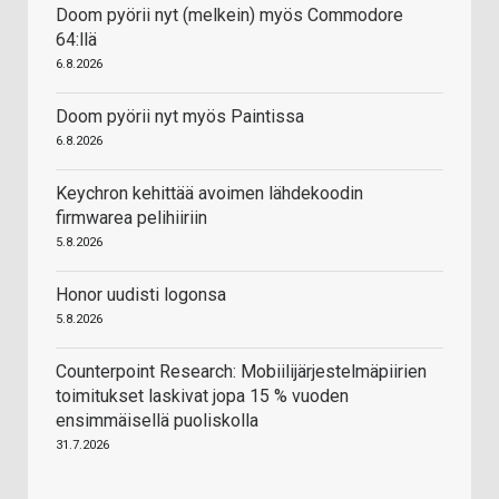
Doom pyörii nyt (melkein) myös Commodore
64:llä
6.8.2026
Doom pyörii nyt myös Paintissa
6.8.2026
Keychron kehittää avoimen lähdekoodin
firmwarea pelihiiriin
5.8.2026
Honor uudisti logonsa
5.8.2026
Counterpoint Research: Mobiilijärjestelmäpiirien
toimitukset laskivat jopa 15 % vuoden
ensimmäisellä puoliskolla
31.7.2026