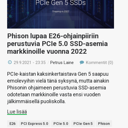
Phison lupaa E26-ohjainpiiriin
perustuvia PCIe 5.0 SSD-asemia
markkinoille vuonna 2022
29.9.2021 - 23:35
/
Petrus Laine
Kommentit (0)
PCIe-kaistan kaksinkertaistava Gen 5 saapuu
emolevyihin vielä tänä syksynä, mutta ainakin
Phisonin ohjaimeen perustuvia SSD-asemia
odotetaan markkinoille vasta ensi vuoden
jälkimmäisellä puoliskolla.
Lue lisää
E26
PCI Express 5.0
PCIe 5.0
PCIe Gen 5
Phison