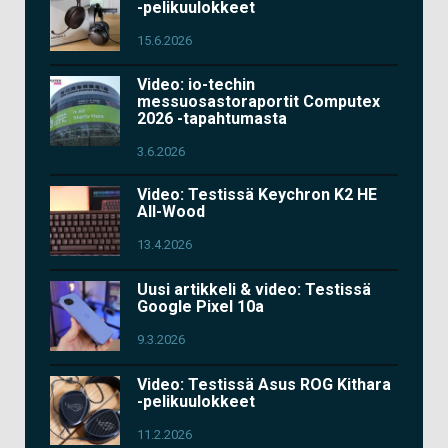
-pelikuulokkeet
15.6.2026
Video: io-techin
messuosastoraportit Computex
2026 -tapahtumasta
3.6.2026
Video: Testissä Keychron K2 HE
All-Wood
13.4.2026
Uusi artikkeli & video: Testissä
Google Pixel 10a
9.3.2026
Video: Testissä Asus ROG Kithara
-pelikuulokkeet
11.2.2026