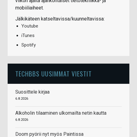
viikon ajalta ajankohtaiset tietotekniikka- ja
mobiiliaiheet.
Jälkikäteen katseltavissa/kuunneltavissa:
Youtube
iTunes
Spotify
TECHBBS UUSIMMAT VIESTIT
Suosittele kirjaa
6.8.2026
Alkoholin tilaaminen ulkomailta netin kautta
6.8.2026
Doom pyörii nyt myös Paintissa