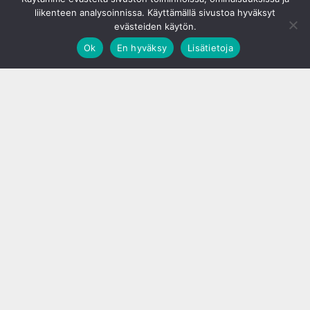
liikenteen analysoinnissa. Käyttämällä sivustoa hyväksyt
evästeiden käytön.
Ok
En hyväksy
Lisätietoja
;