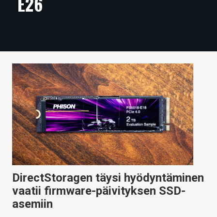
E26
ARTIKKELIT
VIDEOT
TECHBBS
TIETOA
HINTA.FI
KAUPPA
VAIHDA TEEMA
DirectStoragen täysi hyödyntäminen
HAKU
vaatii firmware-päivityksen SSD-
asemiin