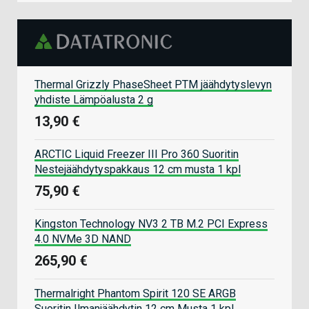
Thermal Grizzly PhaseSheet PTM jäähdytyslevyn
yhdiste Lämpöalusta 2 g
13,90 €
ARCTIC Liquid Freezer III Pro 360 Suoritin
Nestejäähdytyspakkaus 12 cm musta 1 kpl
75,90 €
Kingston Technology NV3 2 TB M.2 PCI Express
4.0 NVMe 3D NAND
265,90 €
Thermalright Phantom Spirit 120 SE ARGB
Suoritin Ilmanjäähdytin 12 cm Musta 1 kpl