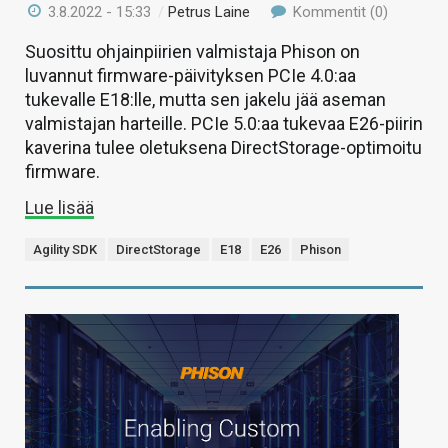
3.8.2022 - 15:33
/
Petrus Laine
Kommentit (0)
Suosittu ohjainpiirien valmistaja Phison on
luvannut firmware-päivityksen PCIe 4.0:aa
tukevalle E18:lle, mutta sen jakelu jää aseman
valmistajan harteille. PCIe 5.0:aa tukevaa E26-piirin
kaverina tulee oletuksena DirectStorage-optimoitu
firmware.
Lue lisää
Agility SDK
DirectStorage
E18
E26
Phison