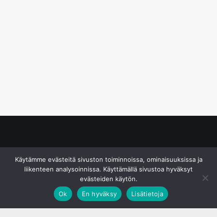
© S&J Media Oy
Käytämme evästeitä sivuston toiminnoissa, ominaisuuksissa ja
liikenteen analysoinnissa. Käyttämällä sivustoa hyväksyt
evästeiden käytön.
Ok
En hyväksy
Lisätietoja
;