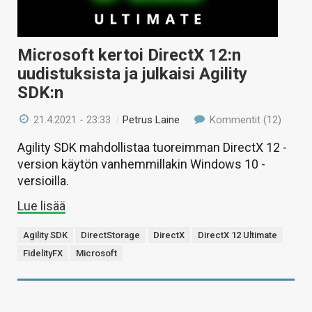
Microsoft kertoi DirectX 12:n
uudistuksista ja julkaisi Agility
SDK:n
21.4.2021 - 23:33
/
Petrus Laine
Kommentit (12)
Agility SDK mahdollistaa tuoreimman DirectX 12 -
version käytön vanhemmillakin Windows 10 -
versioilla.
Lue lisää
Agility SDK
DirectStorage
DirectX
DirectX 12 Ultimate
FidelityFX
Microsoft