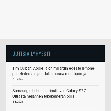
UUTISIA LYHYESTI
Tim Culpan: Applella on miljardin edestä iPhone-
puhelinten siruja odottamassa muistipiirejä
7.8.2026
Samsungin huhutaan tiputtavan Galaxy S27
Ultrasta neljännen takakameran pois
6.8.2026