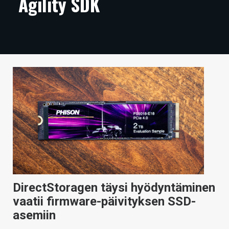
Agility SDK
ARTIKKELIT
VIDEOT
TECHBBS
TIETOA
HINTA.FI
KAUPPA
VAIHDA TEEMA
DirectStoragen täysi hyödyntäminen
HAKU
vaatii firmware-päivityksen SSD-
asemiin