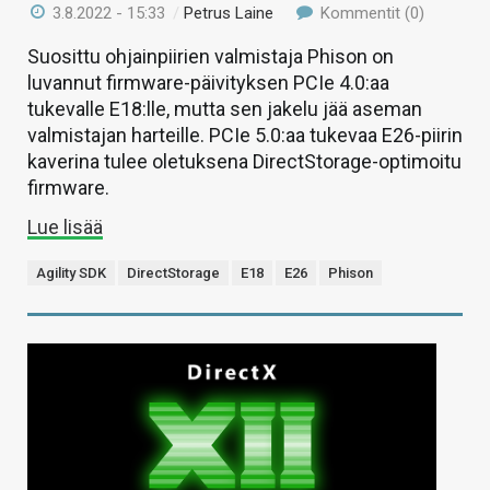
3.8.2022 - 15:33
/
Petrus Laine
Kommentit (0)
Suosittu ohjainpiirien valmistaja Phison on
luvannut firmware-päivityksen PCIe 4.0:aa
tukevalle E18:lle, mutta sen jakelu jää aseman
valmistajan harteille. PCIe 5.0:aa tukevaa E26-piirin
kaverina tulee oletuksena DirectStorage-optimoitu
firmware.
Lue lisää
Agility SDK
DirectStorage
E18
E26
Phison