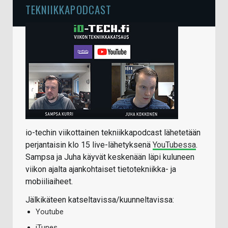
TEKNIIKKAPODCAST
io-techin viikottainen tekniikkapodcast lähetetään
perjantaisin klo 15 live-lähetyksenä
YouTubessa
.
Sampsa ja Juha käyvät keskenään läpi kuluneen
viikon ajalta ajankohtaiset tietotekniikka- ja
mobiiliaiheet.
Jälkikäteen katseltavissa/kuunneltavissa:
Youtube
iTunes