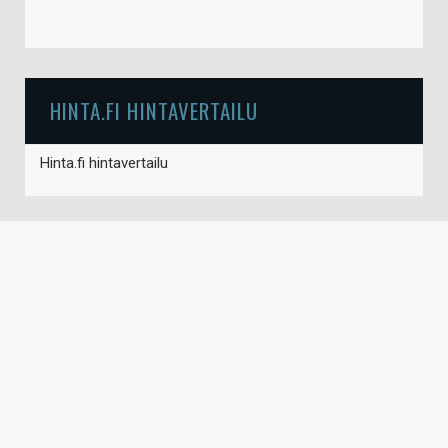
HINTA.FI HINTAVERTAILU
Hinta.fi hintavertailu