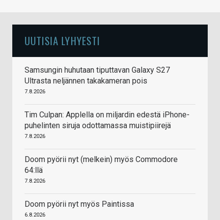
UUTISIA LYHYESTI
Samsungin huhutaan tiputtavan Galaxy S27
Ultrasta neljännen takakameran pois
7.8.2026
Tim Culpan: Applella on miljardin edestä iPhone-
puhelinten siruja odottamassa muistipiirejä
7.8.2026
Doom pyörii nyt (melkein) myös Commodore
64:llä
7.8.2026
Doom pyörii nyt myös Paintissa
6.8.2026