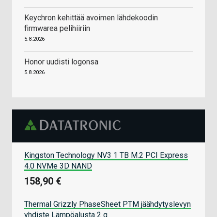
Keychron kehittää avoimen lähdekoodin
firmwarea pelihiiriin
5.8.2026
Honor uudisti logonsa
5.8.2026
Kingston Technology NV3 1 TB M.2 PCI Express
4.0 NVMe 3D NAND
158,90 €
Thermal Grizzly PhaseSheet PTM jäähdytyslevyn
yhdiste Lämpöalusta 2 g