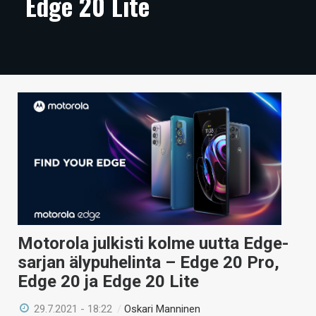
Edge 20 Lite
ARTIKKELIT
VIDEOT
TECHBBS
TIETOA
HINTA.FI
KAUPPA
VAIHDA TEEMA
Motorola julkisti kolme uutta Edge-
sarjan älypuhelinta – Edge 20 Pro,
HAKU
Edge 20 ja Edge 20 Lite
29.7.2021 - 18:22
/
Oskari Manninen