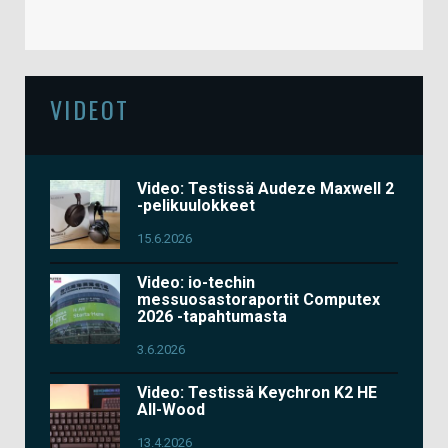
VIDEOT
Video: Testissä Audeze Maxwell 2
-pelikuulokkeet
15.6.2026
Video: io-techin
messuosastoraportit Computex
2026 -tapahtumasta
3.6.2026
Video: Testissä Keychron K2 HE
All-Wood
13.4.2026