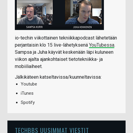
io-techin viikottainen tekniikkapodcast lähetetään
perjantaisin klo 15 live-lähetyksenä
YouTubessa
.
Sampsa ja Juha käyvät keskenään läpi kuluneen
viikon ajalta ajankohtaiset tietotekniikka- ja
mobiiliaiheet.
Jälkikäteen katseltavissa/kuunneltavissa:
Youtube
iTunes
Spotify
TECHBBS UUSIMMAT VIESTIT