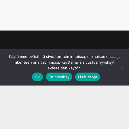
© S&J Media Oy
Käytämme evästeitä sivuston toiminnoissa, ominaisuuksissa ja
liikenteen analysoinnissa. Käyttämällä sivustoa hyväksyt
evästeiden käytön.
Ok
En hyväksy
Lisätietoja
;