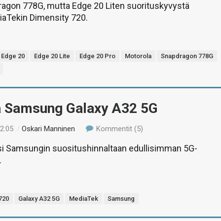
ragon 778G, mutta Edge 20 Liten suorituskyvystä
iaTekin Dimensity 720.
Edge 20
Edge 20 Lite
Edge 20 Pro
Motorola
Snapdragon 778G
ä Samsung Galaxy A32 5G
12:05
/
Oskari Manninen
Kommentit (5)
asi Samsungin suositushinnaltaan edullisimman 5G-
.
720
Galaxy A32 5G
MediaTek
Samsung