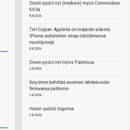
Doom pyörii nyt (melkein) myös Commodore
64:llä
8.8.2026
Tim Culpan: Applella on miljardin edestä
iPhone-puhelinten siruja odottamassa
muistipiirejä
8.8.2026
Doom pyörii nyt myös Paintissa
6.8.2026
Keychron kehittää avoimen lähdekoodin
firmwarea pelihiiriin
5.8.2026
Honor uudisti logonsa
5.8.2026