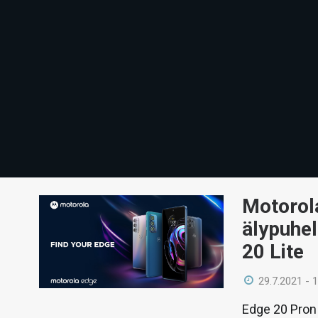
Motorola
älypuhel
20 Lite
29.7.2021 - 
Edge 20 Pron