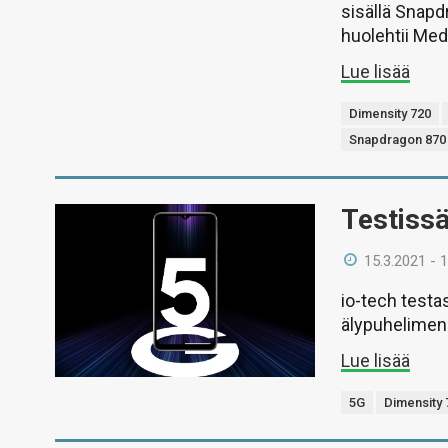
sisällä Snapd
huolehtii Med
Lue lisää
Dimensity 720
Snapdragon 870
Testiss
15.3.2021 - 
io-tech test
älypuhelimen
Lue lisää
5G
Dimensity 