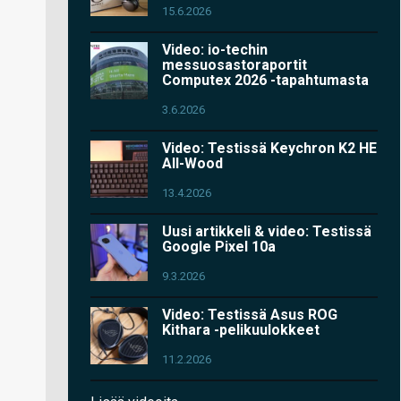
15.6.2026
Video: io-techin
messuosastoraportit
Computex 2026 -tapahtumasta
3.6.2026
Video: Testissä Keychron K2 HE
All-Wood
13.4.2026
Uusi artikkeli & video: Testissä
Google Pixel 10a
9.3.2026
Video: Testissä Asus ROG
Kithara -pelikuulokkeet
11.2.2026