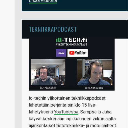
Lisää videoita
TEKNIIKKAPODCAST
io-techin viikottainen tekniikkapodcast
lähetetään perjantaisin klo 15 live-
lähetyksenä
YouTubessa
. Sampsa ja Juha
käyvät keskenään läpi kuluneen viikon ajalta
ajankohtaiset tietotekniikka- ja mobiiliaiheet.