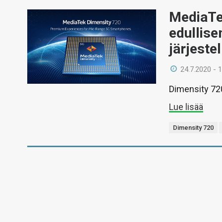
MediaTek
edullis
järjeste
24.7.2020 - 
Dimensity 72
Lue lisää
Dimensity 720