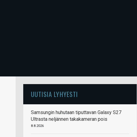
UUTISIA LYHYESTI
Samsungin huhutaan tiputtavan Galaxy S27
Ultrasta neljännen takakameran pois
8.8.2026