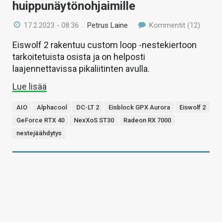
huippunäytönohjaimille
17.2.2023 - 08:36
/
Petrus Laine
Kommentit (12)
Eiswolf 2 rakentuu custom loop -nestekiertoon
tarkoitetuista osista ja on helposti
laajennettavissa pikaliitinten avulla.
Lue lisää
AIO
Alphacool
DC-LT 2
Eisblock GPX Aurora
Eiswolf 2
GeForce RTX 40
NexXoS ST30
Radeon RX 7000
nestejäähdytys