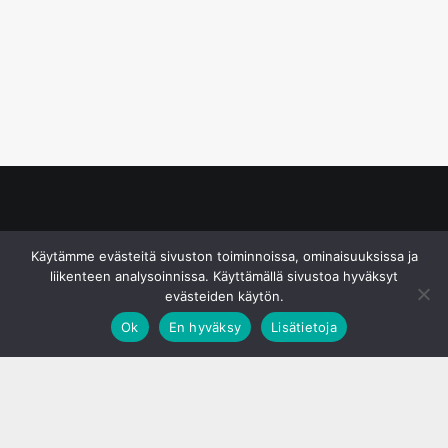
© S&J Media Oy
Käytämme evästeitä sivuston toiminnoissa, ominaisuuksissa ja
liikenteen analysoinnissa. Käyttämällä sivustoa hyväksyt
evästeiden käytön.
Ok
En hyväksy
Lisätietoja
;