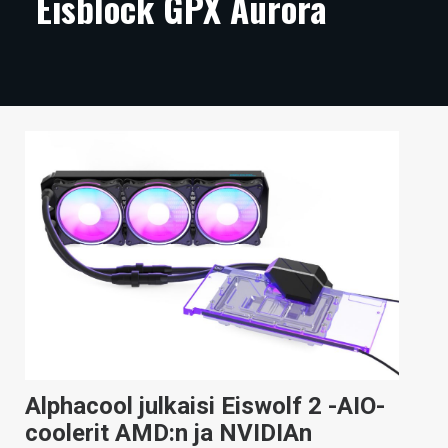
Eisblock GPX Aurora
ARTIKKELIT
VIDEOT
TECHBBS
TIETOA
HINTA.FI
KAUPPA
VAIHDA TEEMA
HAKU
Alphacool julkaisi Eiswolf 2 -AIO-
coolerit AMD:n ja NVIDIAn