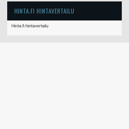
HINTA.FI HINTAVERTAILU
Hinta.fi hintavertailu