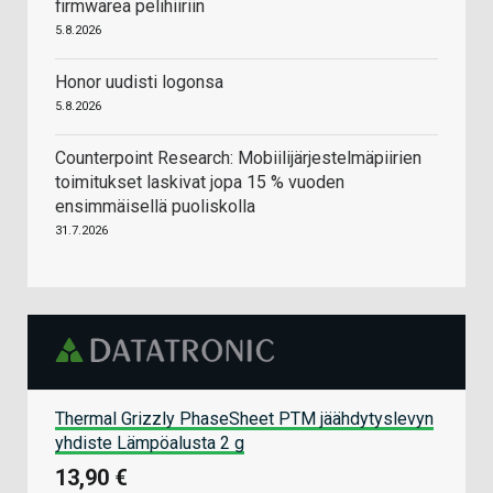
firmwarea pelihiiriin
5.8.2026
Honor uudisti logonsa
5.8.2026
Counterpoint Research: Mobiilijärjestelmäpiirien
toimitukset laskivat jopa 15 % vuoden
ensimmäisellä puoliskolla
31.7.2026
Thermal Grizzly PhaseSheet PTM jäähdytyslevyn
yhdiste Lämpöalusta 2 g
13,90 €