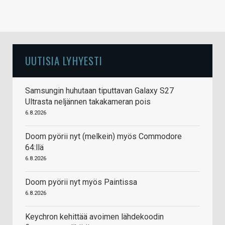
UUTISIA LYHYESTI
Samsungin huhutaan tiputtavan Galaxy S27
Ultrasta neljännen takakameran pois
6.8.2026
Doom pyörii nyt (melkein) myös Commodore
64:llä
6.8.2026
Doom pyörii nyt myös Paintissa
6.8.2026
Keychron kehittää avoimen lähdekoodin