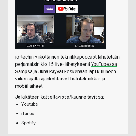
io-techin viikottainen tekniikkapodcast lähetetään
perjantaisin klo 15 live-lähetyksenä
YouTubessa
.
Sampsa ja Juha käyvät keskenään läpi kuluneen
viikon ajalta ajankohtaiset tietotekniikka- ja
mobiiliaiheet.
Jälkikäteen katseltavissa/kuunneltavissa:
Youtube
iTunes
Spotify