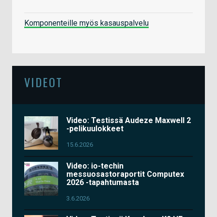
Komponenteille myös kasauspalvelu
VIDEOT
Video: Testissä Audeze Maxwell 2
-pelikuulokkeet
15.6.2026
Video: io-techin
messuosastoraportit Computex
2026 -tapahtumasta
3.6.2026