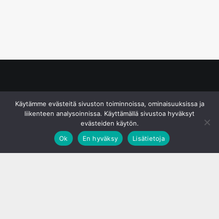
© S&J Media Oy
Käytämme evästeitä sivuston toiminnoissa, ominaisuuksissa ja
liikenteen analysoinnissa. Käyttämällä sivustoa hyväksyt
evästeiden käytön.
Ok
En hyväksy
Lisätietoja
;