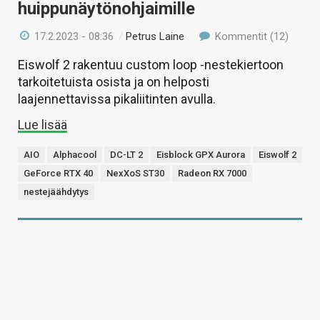
huippunäytönohjaimille
17.2.2023 - 08:36
/
Petrus Laine
Kommentit (12)
Eiswolf 2 rakentuu custom loop -nestekiertoon
tarkoitetuista osista ja on helposti
laajennettavissa pikaliitinten avulla.
Lue lisää
AIO
Alphacool
DC-LT 2
Eisblock GPX Aurora
Eiswolf 2
GeForce RTX 40
NexXoS ST30
Radeon RX 7000
nestejäähdytys