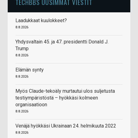
TECHBBS UUSIMMAT VIESTIT
Laadukkaat kuulokkeet?
8.8.2026
Yhdysvaltain 45. ja 47. presidentti Donald J.
Trump
8.8.2026
Elämän synty
8.8.2026
Myös Claude-tekoäly murtautui ulos suljetusta
testiympäristöstä – hyökkäsi kolmeen
organisaatioon
8.8.2026
Venäjä hyökkäsi Ukrainaan 24. helmikuuta 2022
8.8.2026