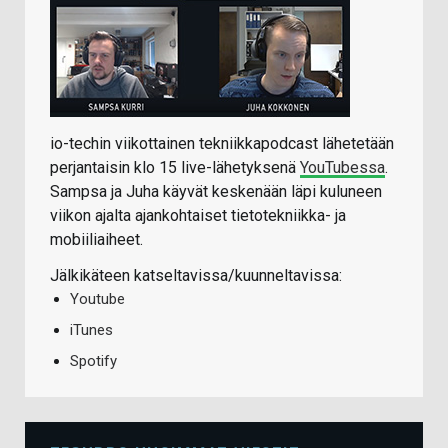
io-techin viikottainen tekniikkapodcast lähetetään
perjantaisin klo 15 live-lähetyksenä
YouTubessa
.
Sampsa ja Juha käyvät keskenään läpi kuluneen
viikon ajalta ajankohtaiset tietotekniikka- ja
mobiiliaiheet.
Jälkikäteen katseltavissa/kuunneltavissa:
Youtube
iTunes
Spotify