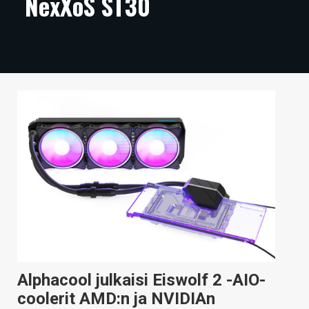
NexXoS ST30
ARTIKKELIT
VIDEOT
TECHBBS
TIETOA
HINTA.FI
KAUPPA
VAIHDA TEEMA
HAKU
Alphacool julkaisi Eiswolf 2 -AIO-
coolerit AMD:n ja NVIDIAn