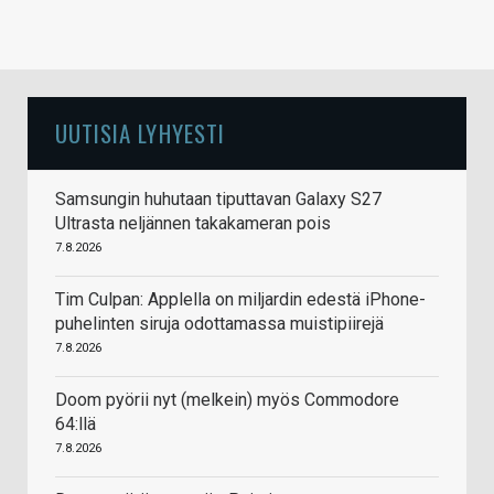
UUTISIA LYHYESTI
Samsungin huhutaan tiputtavan Galaxy S27
Ultrasta neljännen takakameran pois
7.8.2026
Tim Culpan: Applella on miljardin edestä iPhone-
puhelinten siruja odottamassa muistipiirejä
7.8.2026
Doom pyörii nyt (melkein) myös Commodore
64:llä
7.8.2026