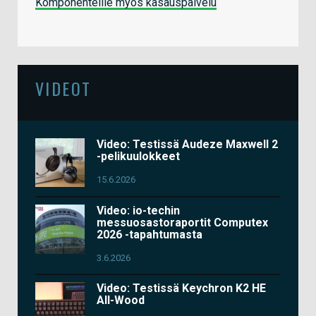
Komponenteille myös kasauspalvelu
VIDEOT
Video: Testissä Audeze Maxwell 2
-pelikuulokkeet
15.6.2026
Video: io-techin
messuosastoraportit Computex
2026 -tapahtumasta
3.6.2026
Video: Testissä Keychron K2 HE
All-Wood