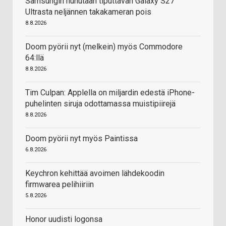
Samsungin huhutaan tiputtavan Galaxy S27
Ultrasta neljännen takakameran pois
8.8.2026
Doom pyörii nyt (melkein) myös Commodore
64:llä
8.8.2026
Tim Culpan: Applella on miljardin edestä iPhone-
puhelinten siruja odottamassa muistipiirejä
8.8.2026
Doom pyörii nyt myös Paintissa
6.8.2026
Keychron kehittää avoimen lähdekoodin
firmwarea pelihiiriin
5.8.2026
Honor uudisti logonsa