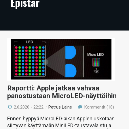
Epistar
ARTIKKELIT
VIDEOT
TECHBBS
TIETOA
HINTA.FI
KAUPPA
VAIHDA TEEMA
Raportti: Apple jatkaa vahvaa
panostustaan MicroLED-näyttöihin
2.6.2020 - 22:22
/
Petrus Laine
Kommentit (18)
HAKU
Ennen hyppyä MicroLED-aikan Applen uskotaan
siirtyvän käyttämään MiniLED-taustavalaistuja