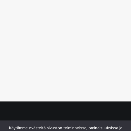
© S&J Media Oy
Käytämme evästeitä sivuston toiminnoissa, ominaisuuksissa ja