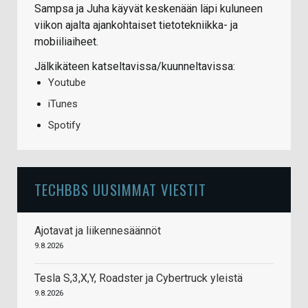
Sampsa ja Juha käyvät keskenään läpi kuluneen
viikon ajalta ajankohtaiset tietotekniikka- ja
mobiiliaiheet.
Jälkikäteen katseltavissa/kuunneltavissa:
Youtube
iTunes
Spotify
TECHBBS UUSIMMAT VIESTIT
Ajotavat ja liikennesäännöt
9.8.2026
Tesla S,3,X,Y, Roadster ja Cybertruck yleistä
9.8.2026