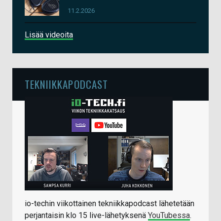
11.2.2026
Lisää videoita
TEKNIIKKAPODCAST
io-techin viikottainen tekniikkapodcast lähetetään
perjantaisin klo 15 live-lähetyksenä
YouTubessa
.