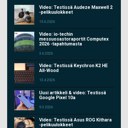
Video: Testissä Audeze Maxwell 2
-pelikuulokkeet
15.6.2026
Video: io-techin
messuosastoraportit Computex
2026 -tapahtumasta
3.6.2026
Video: Testissä Keychron K2 HE
All-Wood
13.4.2026
Uusi artikkeli & video: Testissä
Google Pixel 10a
9.3.2026
Video: Testissä Asus ROG Kithara
-pelikuulokkeet