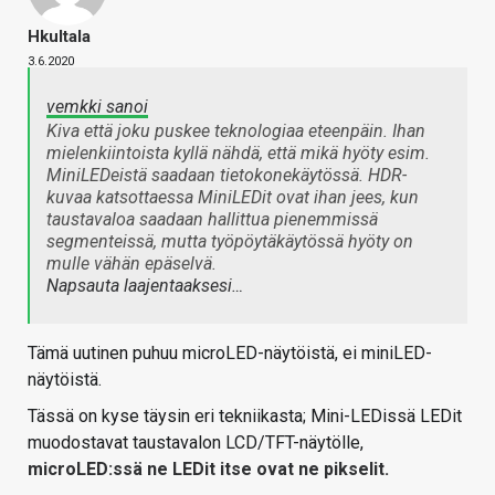
Hkultala
3.6.2020
vemkki sanoi
Kiva että joku puskee teknologiaa eteenpäin. Ihan
mielenkiintoista kyllä nähdä, että mikä hyöty esim.
MiniLEDeistä saadaan tietokonekäytössä. HDR-
kuvaa katsottaessa MiniLEDit ovat ihan jees, kun
taustavaloa saadaan hallittua pienemmissä
segmenteissä, mutta työpöytäkäytössä hyöty on
mulle vähän epäselvä.
Napsauta laajentaaksesi…
Tämä uutinen puhuu microLED-näytöistä, ei miniLED-
näytöistä.
Tässä on kyse täysin eri tekniikasta; Mini-LEDissä LEDit
muodostavat taustavalon LCD/TFT-näytölle,
microLED:ssä ne LEDit itse ovat ne pikselit.