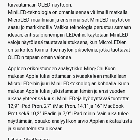
turvautumaan OLED-näyttöön.
MiniLED-teknologia on omanlaisensa välimalli matkalla
MicroLED-maailmaan ja ensimmäiset MiniLED-näytöt on
saatu jo markkinoilla. Vaikka teknologia perustuu samaan
ideaan, entistä pienempiin LEDeihin, käytetään MiniLED-
valoja näytöissä taustavalaistuksena, kun MicroLEDien
on tarkoitus toimia itse näytön pikseleinä, jotka tuottavat
OLEDin tapaan oman valonsa.
Appleen erikoistuneen analyytikko Ming-Chi Kuon
mukaan Apple tulisi ottamaan sivuaskeleen matkallaan
MicroLEDeihin juuri MiniLED-teknologian kohdalla. Kuon
mukaan Apple tulisi julkistamaan tämän ja ensi vuoden
aikana yhteensä kuusi MiniLEDejä hyödyntävää tuotetta:
12,9” iPad Pron, 27” iMac Pron, 14,1” ja 16” MacBook
Prot sekä 10,2” iPadin ja 7,9” iPad minin. Vain aika tulee
näyttämään, osuuko analyytikon arvio Applen aikataulusta
ja suunnitelmista oikeaan.
Lähde:
MacRumors