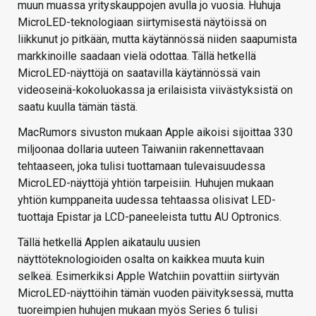
muun muassa yrityskauppojen avulla jo vuosia. Huhuja
MicroLED-teknologiaan siirtymisestä näytöissä on
liikkunut jo pitkään, mutta käytännössä niiden saapumista
markkinoille saadaan vielä odottaa. Tällä hetkellä
MicroLED-näyttöjä on saatavilla käytännössä vain
videoseinä-kokoluokassa ja erilaisista viivästyksistä on
saatu kuulla tämän tästä.
MacRumors sivuston mukaan Apple aikoisi sijoittaa 330
miljoonaa dollaria uuteen Taiwaniin rakennettavaan
tehtaaseen, joka tulisi tuottamaan tulevaisuudessa
MicroLED-näyttöjä yhtiön tarpeisiin. Huhujen mukaan
yhtiön kumppaneita uudessa tehtaassa olisivat LED-
tuottaja Epistar ja LCD-paneeleista tuttu AU Optronics.
Tällä hetkellä Applen aikataulu uusien
näyttöteknologioiden osalta on kaikkea muuta kuin
selkeä. Esimerkiksi Apple Watchiin povattiin siirtyvän
MicroLED-näyttöihin tämän vuoden päivityksessä, mutta
tuoreimpien huhujen mukaan myös Series 6 tulisi