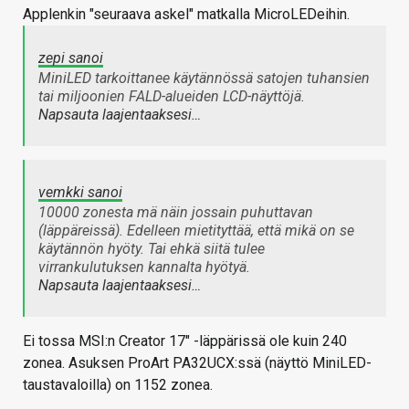
Applenkin "seuraava askel" matkalla MicroLEDeihin.
zepi sanoi
MiniLED tarkoittanee käytännössä satojen tuhansien
tai miljoonien FALD-alueiden LCD-näyttöjä.
Napsauta laajentaaksesi…
vemkki sanoi
10000 zonesta mä näin jossain puhuttavan
(läppäreissä). Edelleen mietityttää, että mikä on se
käytännön hyöty. Tai ehkä siitä tulee
virrankulutuksen kannalta hyötyä.
Napsauta laajentaaksesi…
Ei tossa MSI:n Creator 17" -läppärissä ole kuin 240
zonea. Asuksen ProArt PA32UCX:ssä (näyttö MiniLED-
taustavaloilla) on 1152 zonea.