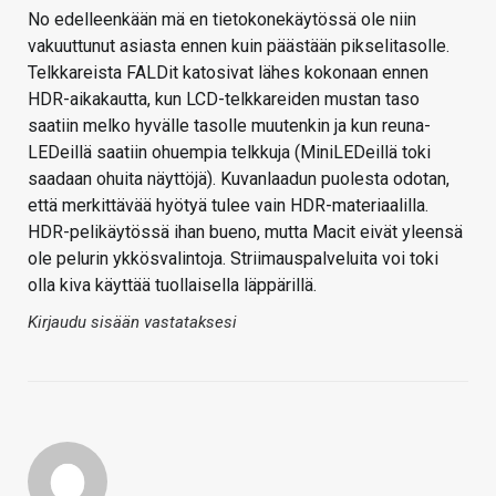
No edelleenkään mä en tietokonekäytössä ole niin
vakuuttunut asiasta ennen kuin päästään pikselitasolle.
Telkkareista FALDit katosivat lähes kokonaan ennen
HDR-aikakautta, kun LCD-telkkareiden mustan taso
saatiin melko hyvälle tasolle muutenkin ja kun reuna-
LEDeillä saatiin ohuempia telkkuja (MiniLEDeillä toki
saadaan ohuita näyttöjä). Kuvanlaadun puolesta odotan,
että merkittävää hyötyä tulee vain HDR-materiaalilla.
HDR-pelikäytössä ihan bueno, mutta Macit eivät yleensä
ole pelurin ykkösvalintoja. Striimauspalveluita voi toki
olla kiva käyttää tuollaisella läppärillä.
Kirjaudu sisään vastataksesi