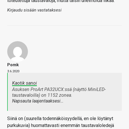
toteutettuja taustavaloja, mutta taisin unelmoida liikaa.
Kirjaudu sisään vastataksesi
Pomk
3.6.2020
Kaotik sanoi
Asuksen ProArt PA32UCX:ssä (näyttö MiniLED-
taustavaloilla) on 1152 zonea.
Napsauta laajentaaksesi…
Siinä on (suurella todennäköisyydellä, en ole löytänyt
purkukuvia) huomattavasti enemmän taustavaloledejä