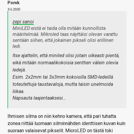
Pomk
3.6.2020
zepi sanoi
MiniLED:eistä ei taida olla mitään kunnollista
määritelmää. Mikroled taas näyttäisi olevan varattu
sentään siihen, että jokainen pikseli olisi erillinen
ledi.
Itse ajattelin, että miniled olisi jotain oikeasti pientä,
eikä mitään normaalikokoisia senttien välein olevia
ledejä.
Esim. 2x2mm tai 3x3mm kokoisilla SMD-ledeillä
toteutettuja taustavaloja, mutta taisin unelmoida
liikaa.
Napsauta laajentaaksesi…
Ihmisen silma on niin kehno kamera, että pari tuhatta
zonea riittää luomaan silminnähden identtisen kuvan kuin
suoraan valaisevat pikselit. MicroLED on tästä toki