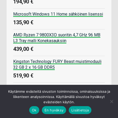
194,90 €
Microsoft Windows 11 Home sähköinen lisenssi
135,90 €
AMD Ryzen 7 9800X3D suoritin 4,7 GHz 96 MB
L3 Tray malli Konekasauksiin
439,00 €
Kingston Technology FURY Beast muistimoduuli
32 GB 2 x 16 GB DDR5
519,90 €
Datatronic pelikoneet
Käytämme evästeitä sivuston toiminnoissa, ominaisuuksissa ja
liikenteen analysoinnissa. Käyttämällä sivustoa hyväksyt
evästeiden käytön.
Komponenteille myös kasauspalvelu
Ok
En hyväksy
Lisätietoja