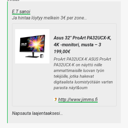
E.T sanoi
Ja hintaa löytyy melkein 3€ per zone…
Asus 32" ProArt PA32UCX-K,
4K -monitori, musta – 3
199,00€
ProArt PA32UCX-K ASUS ProArt
PA32UCX-K on näyttö niille
ammattimaisille luovan työn
tekijöille, jotka hakevat
digitaalista luomistyötään varten
parasta näyt&oum
http://www.jimms.fi
Napsauta laajentaaksesi…