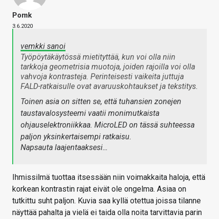
Pomk
3.6.2020
vemkki sanoi
Työpöytäkäytössä mietityttää, kun voi olla niin
tarkkoja geometrisia muotoja, joiden rajoilla voi olla
vahvoja kontrasteja. Perinteisesti vaikeita juttuja
FALD-ratkaisulle ovat avaruuskohtaukset ja tekstitys.
Toinen asia on sitten se, että tuhansien zonejen
taustavalosysteemi vaatii monimutkaista
ohjauselektroniikkaa. MicroLED on tässä suhteessa
paljon yksinkertaisempi ratkaisu.
Napsauta laajentaaksesi…
Ihmissilmä tuottaa itsessään niin voimakkaita haloja, että
korkean kontrastin rajat eivät ole ongelma. Asiaa on
tutkittu suht paljon. Kuvia saa kyllä otettua joissa tilanne
näyttää pahalta ja vielä ei taida olla noita tarvittavia parin