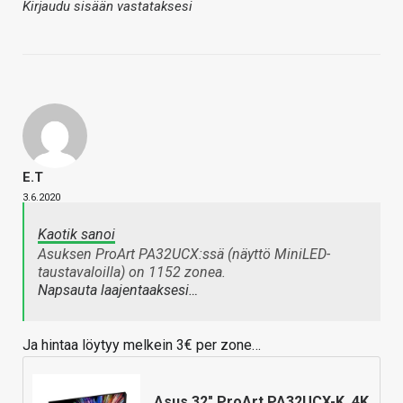
Kirjaudu sisään vastataksesi
E.T
3.6.2020
Kaotik sanoi
Asuksen ProArt PA32UCX:ssä (näyttö MiniLED-
taustavaloilla) on 1152 zonea.
Napsauta laajentaaksesi…
Ja hintaa löytyy melkein 3€ per zone…
Asus 32" ProArt PA32UCX-K, 4K