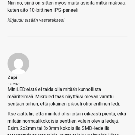
Niin no, siinä on sitten myös muita asioita mitkä maksaa,
kuten aito 10-bittinen IPS-paneeli
Kirjaudu sisään vastataksesi
Zepi
3.6.2020
MiniLED:eistä ei taida olla mitään kunnollista
määritelmää. Mikroled taas näyttäisi olevan varattu
sentään siihen, että jokainen pikseli olisi erillinen ledi.
Itse ajattelin, että miniled olisi jotain oikeasti pientä, eikä
mitään normaalikokoisia senttien välein olevia ledejä.
Esim. 2x2mm tai 3x3mm kokoisilla SMD-ledeillä