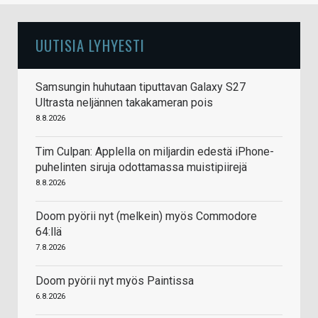
UUTISIA LYHYESTI
Samsungin huhutaan tiputtavan Galaxy S27
Ultrasta neljännen takakameran pois
8.8.2026
Tim Culpan: Applella on miljardin edestä iPhone-
puhelinten siruja odottamassa muistipiirejä
8.8.2026
Doom pyörii nyt (melkein) myös Commodore
64:llä
7.8.2026
Doom pyörii nyt myös Paintissa
6.8.2026