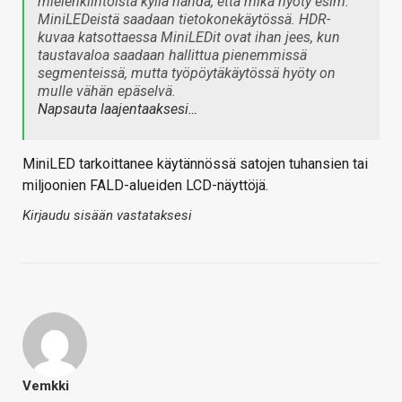
mielenkiintoista kyllä nähdä, että mikä hyöty esim.
MiniLEDeistä saadaan tietokonekäytössä. HDR-
kuvaa katsottaessa MiniLEDit ovat ihan jees, kun
taustavaloa saadaan hallittua pienemmissä
segmenteissä, mutta työpöytäkäytössä hyöty on
mulle vähän epäselvä.
Napsauta laajentaaksesi…
MiniLED tarkoittanee käytännössä satojen tuhansien tai
miljoonien FALD-alueiden LCD-näyttöjä.
Kirjaudu sisään vastataksesi
Vemkki