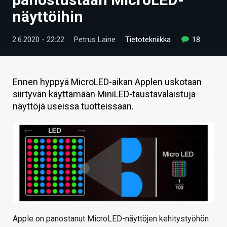
ARTIKKELIT
näyttöihin
VIDEOT
2.6.2020 - 22:22
Petrus Laine
Tietotekniikka
18
TECHBBS
TIETOA
Ennen hyppyä MicroLED-aikan Applen uskotaan
siirtyvän käyttämään MiniLED-taustavalaistuja
HINTA.FI
näyttöjä useissa tuotteissaan.
KAUPPA
VAIHDA TEEMA
HAKU
Apple on panostanut MicroLED-näyttöjen kehitystyöhön