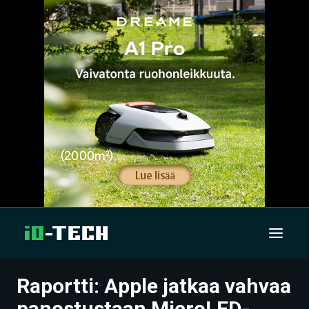
Raportti: Apple jatkaa vahvaa
UUTISET
panostustaan MicroLED-