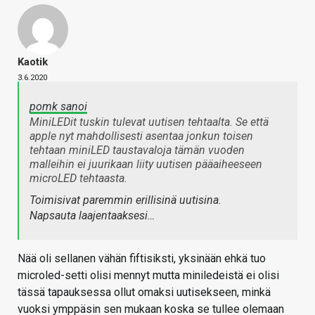
Kaotik
3.6.2020
pomk sanoi
MiniLEDit tuskin tulevat uutisen tehtaalta. Se että
apple nyt mahdollisesti asentaa jonkun toisen
tehtaan miniLED taustavaloja tämän vuoden
malleihin ei juurikaan liity uutisen pääaiheeseen
microLED tehtaasta.
Toimisivat paremmin erillisinä uutisina.
Napsauta laajentaaksesi…
Nää oli sellanen vähän fiftisiksti, yksinään ehkä tuo
microled-setti olisi mennyt mutta miniledeistä ei olisi
tässä tapauksessa ollut omaksi uutisekseen, minkä
vuoksi ymppäsin sen mukaan koska se tullee olemaan