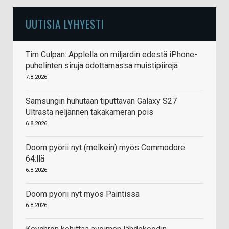
UUTISIA LYHYESTI
Tim Culpan: Applella on miljardin edestä iPhone-
puhelinten siruja odottamassa muistipiirejä
7.8.2026
Samsungin huhutaan tiputtavan Galaxy S27
Ultrasta neljännen takakameran pois
6.8.2026
Doom pyörii nyt (melkein) myös Commodore
64:llä
6.8.2026
Doom pyörii nyt myös Paintissa
6.8.2026