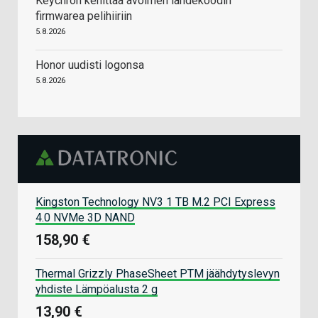
Keychron kehittää avoimen lähdekoodin
firmwarea pelihiiriin
5.8.2026
Honor uudisti logonsa
5.8.2026
Kingston Technology NV3 1 TB M.2 PCI Express
4.0 NVMe 3D NAND
158,90 €
Thermal Grizzly PhaseSheet PTM jäähdytyslevyn
yhdiste Lämpöalusta 2 g
13,90 €