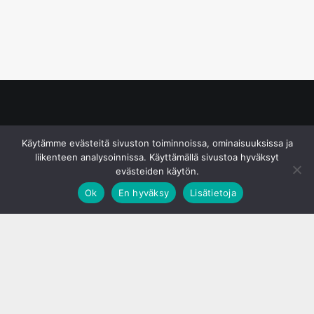
© S&J Media Oy
Käytämme evästeitä sivuston toiminnoissa, ominaisuuksissa ja
liikenteen analysoinnissa. Käyttämällä sivustoa hyväksyt
evästeiden käytön.
Ok
En hyväksy
Lisätietoja
;