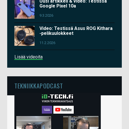
Uusi artikkeli & video: Testissä
Google Pixel 10a
9.3.2026
Video: Testissä Asus ROG Kithara
-pelikuulokkeet
11.2.2026
Lisää videoita
TEKNIIKKAPODCAST