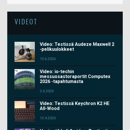
VIDEOT
Video: Testissä Audeze Maxwell 2
-pelikuulokkeet
15.6.2026
Video: io-techin
messuosastoraportit Computex
2026 -tapahtumasta
3.6.2026
Video: Testissä Keychron K2 HE
All-Wood
13.4.2026