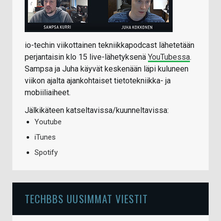
io-techin viikottainen tekniikkapodcast lähetetään
perjantaisin klo 15 live-lähetyksenä
YouTubessa
.
Sampsa ja Juha käyvät keskenään läpi kuluneen
viikon ajalta ajankohtaiset tietotekniikka- ja
mobiiliaiheet.
Jälkikäteen katseltavissa/kuunneltavissa:
Youtube
iTunes
Spotify
TECHBBS UUSIMMAT VIESTIT