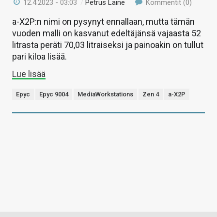
12.4.2023 - 03:03
/
Petrus Laine
Kommentit (0)
a-X2P:n nimi on pysynyt ennallaan, mutta tämän
vuoden malli on kasvanut edeltäjänsä vajaasta 52
litrasta peräti 70,03 litraiseksi ja painoakin on tullut
pari kiloa lisää.
Lue lisää
Epyc
Epyc 9004
MediaWorkstations
Zen 4
a-X2P