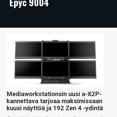
Epyc 9004
ARTIKKELIT
VIDEOT
TECHBBS
TIETOA
HINTA.FI
KAUPPA
VAIHDA TEEMA
Mediaworkstationsin uusi a-X2P-
HAKU
kannettava tarjoaa maksimissaan
kuusi näyttöä ja 192 Zen 4 -ydintä