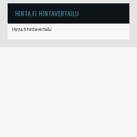
HINTA.FI HINTAVERTAILU
Hinta.fi hintavertailu