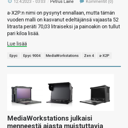
12.4.2023 - 03:03
/
Petrus Laine
Kommentit (0)
a-X2P:n nimi on pysynyt ennallaan, mutta tämän
vuoden malli on kasvanut edeltäjänsä vajaasta 52
litrasta peräti 70,03 litraiseksi ja painoakin on tullut
pari kiloa lisää.
Lue lisää
Epyc
Epyc 9004
MediaWorkstations
Zen 4
a-X2P
MediaWorkstations julkaisi
menneestä ajasta muistuttavia