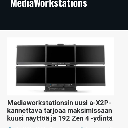
MediaWorkstations
ARTIKKELIT
VIDEOT
TECHBBS
TIETOA
HINTA.FI
KAUPPA
VAIHDA TEEMA
Mediaworkstationsin uusi a-X2P-
HAKU
kannettava tarjoaa maksimissaan
kuusi näyttöä ja 192 Zen 4 -ydintä