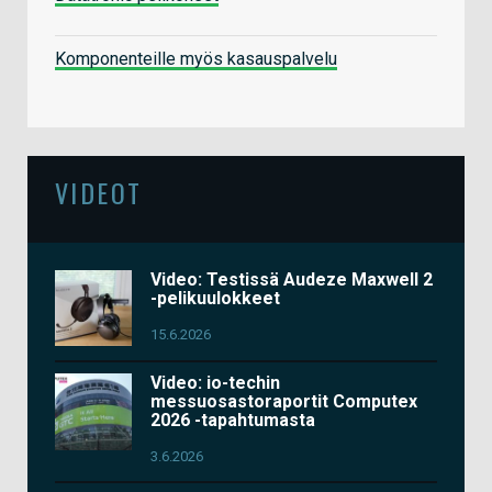
Komponenteille myös kasauspalvelu
VIDEOT
Video: Testissä Audeze Maxwell 2
-pelikuulokkeet
15.6.2026
Video: io-techin
messuosastoraportit Computex
2026 -tapahtumasta
3.6.2026