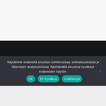
© S&J Media Oy
Käytämme evästeitä sivuston toiminnoissa, ominaisuuksissa ja
liikenteen analysoinnissa. Käyttämällä sivustoa hyväksyt
evästeiden käytön.
Ok
En hyväksy
Lisätietoja
;