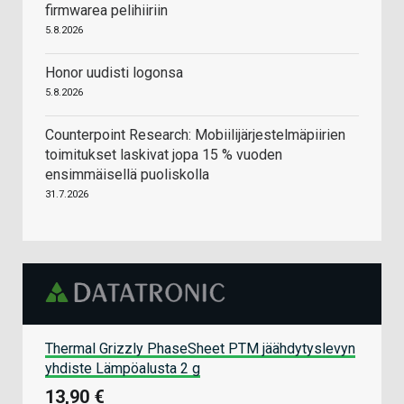
firmwarea pelihiiriin
5.8.2026
Honor uudisti logonsa
5.8.2026
Counterpoint Research: Mobiilijärjestelmäpiirien
toimitukset laskivat jopa 15 % vuoden
ensimmäisellä puoliskolla
31.7.2026
Thermal Grizzly PhaseSheet PTM jäähdytyslevyn
yhdiste Lämpöalusta 2 g
13,90 €