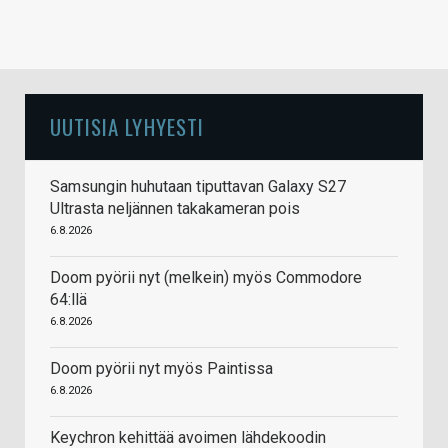
UUTISIA LYHYESTI
Samsungin huhutaan tiputtavan Galaxy S27
Ultrasta neljännen takakameran pois
6.8.2026
Doom pyörii nyt (melkein) myös Commodore
64:llä
6.8.2026
Doom pyörii nyt myös Paintissa
6.8.2026
Keychron kehittää avoimen lähdekoodin