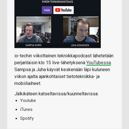
io-techin viikottainen tekniikkapodcast lähetetään
perjantaisin klo 15 live-lähetyksenä
YouTubessa
.
Sampsa ja Juha käyvät keskenään läpi kuluneen
viikon ajalta ajankohtaiset tietotekniikka- ja
mobiiliaiheet.
Jälkikäteen katseltavissa/kuunneltavissa:
Youtube
iTunes
Spotify