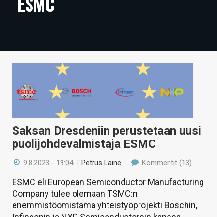
ESMC
ARTIKKELIT
VIDEOT
TECHBBS
TIETOA
HINTA.FI
KAUPPA
Saksan Dresdeniin perustetaan uusi
VAIHDA TEEMA
puolijohdevalmistaja ESMC
9.8.2023 - 19:04
/
Petrus Laine
Kommentit (13)
ESMC eli European Semiconductor Manufacturing
HAKU
Company tulee olemaan TSMC:n
enemmistöomistama yhteistyöprojekti Boschin,
Infineonin ja NXP Semiconductorsin kanssa.