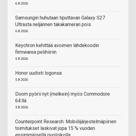
6.8.2026
Samsungin huhutaan tiputtavan Galaxy S27
Ultrasta neljännen takakameran pois
6.8.2026
Keychron kehittää avoimen lähdekoodin
firmwarea pelihiiriin
5.8.2026
Honor uudisti logonsa
5.8.2026
Doom pyörii nyt (melkein) myös Commodore
64:llä
3.8.2026
Counterpoint Research: Mobiilijärjestelmäpiirien
toimitukset laskivat jopa 15 % vuoden
ensimmäisellä puoliskolla