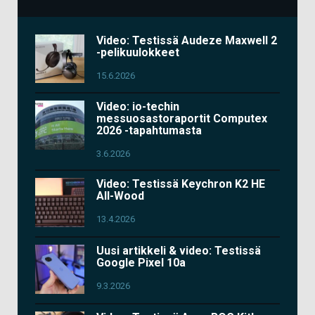
Video: Testissä Audeze Maxwell 2
-pelikuulokkeet
15.6.2026
Video: io-techin
messuosastoraportit Computex
2026 -tapahtumasta
3.6.2026
Video: Testissä Keychron K2 HE
All-Wood
13.4.2026
Uusi artikkeli & video: Testissä
Google Pixel 10a
9.3.2026