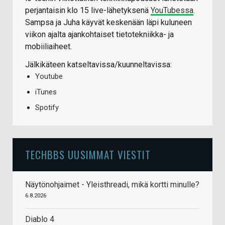
perjantaisin klo 15 live-lähetyksenä
YouTubessa
.
Sampsa ja Juha käyvät keskenään läpi kuluneen
viikon ajalta ajankohtaiset tietotekniikka- ja
mobiiliaiheet.
Jälkikäteen katseltavissa/kuunneltavissa:
Youtube
iTunes
Spotify
TECHBBS UUSIMMAT VIESTIT
Näytönohjaimet - Yleisthreadi, mikä kortti minulle?
6.8.2026
Diablo 4