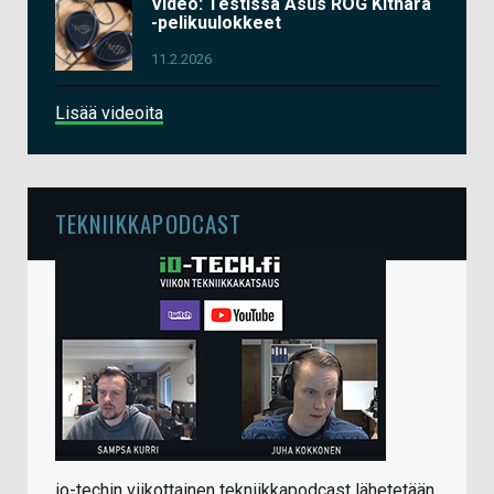
Video: Testissä Asus ROG Kithara
-pelikuulokkeet
11.2.2026
Lisää videoita
TEKNIIKKAPODCAST
io-techin viikottainen tekniikkapodcast lähetetään