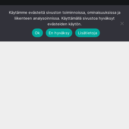
© S&J Media Oy
Käytämme evästeitä sivuston toiminnoissa, ominaisuuksissa ja
liikenteen analysoinnissa. Käyttämällä sivustoa hyväksyt
evästeiden käytön.
Ok
En hyväksy
Lisätietoja
;