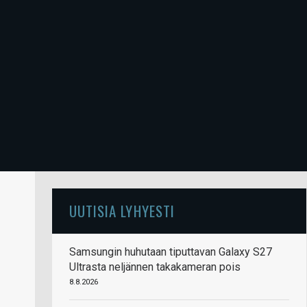
UUTISIA LYHYESTI
Samsungin huhutaan tiputtavan Galaxy S27
Ultrasta neljännen takakameran pois
8.8.2026