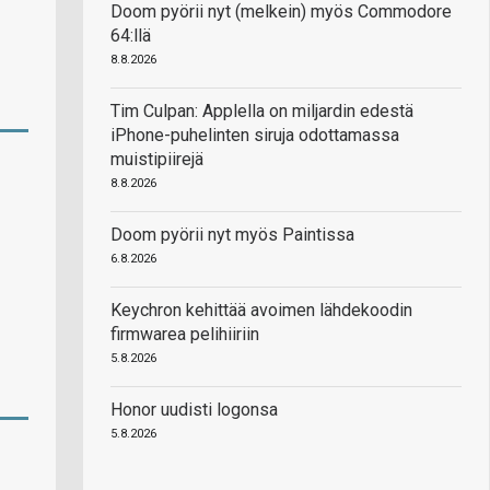
Doom pyörii nyt (melkein) myös Commodore
64:llä
8.8.2026
Tim Culpan: Applella on miljardin edestä
iPhone-puhelinten siruja odottamassa
muistipiirejä
8.8.2026
Doom pyörii nyt myös Paintissa
6.8.2026
Keychron kehittää avoimen lähdekoodin
firmwarea pelihiiriin
5.8.2026
Honor uudisti logonsa
5.8.2026