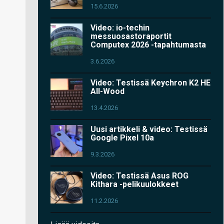
15.6.2026
Video: io-techin
messuosastoraportit
Computex 2026 -tapahtumasta
3.6.2026
Video: Testissä Keychron K2 HE
All-Wood
13.4.2026
Uusi artikkeli & video: Testissä
Google Pixel 10a
9.3.2026
Video: Testissä Asus ROG
Kithara -pelikuulokkeet
11.2.2026