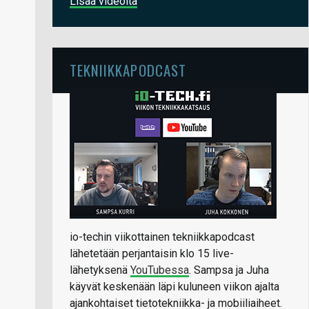
Lisää videoita
TEKNIIKKAPODCAST
io-techin viikottainen tekniikkapodcast
lähetetään perjantaisin klo 15 live-
lähetyksenä
YouTubessa
. Sampsa ja Juha
käyvät keskenään läpi kuluneen viikon ajalta
ajankohtaiset tietotekniikka- ja mobiiliaiheet.