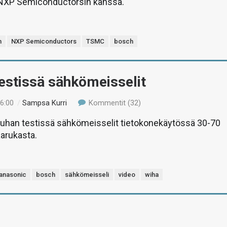
a NXP Semiconductorsin kanssa.
n
NXP Semiconductors
TSMC
bosch
estissä sähkömeisselit
16:00
/
Sampsa Kurri
Kommentit (32)
uhan testissä sähkömeisselit tietokonekäytössä 30-70
arukasta.
anasonic
bosch
sähkömeisseli
video
wiha