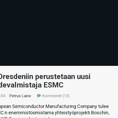
resdeniin perustetaan uusi
hdevalmistaja ESMC
:04
/
Petrus Laine
Kommentit (13)
opean Semiconductor Manufacturing Company tulee
:n enemmistöomistama yhteistyöprojekti Boschin,