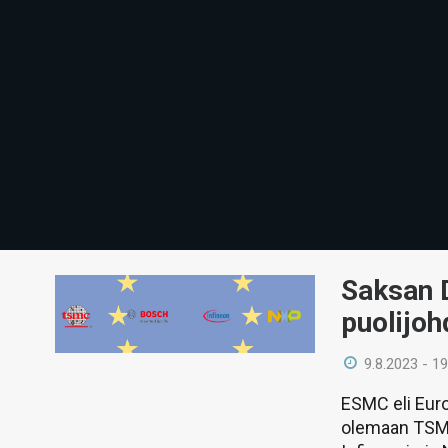
Saksan D
puolijo
9.8.2023 - 19
ESMC eli Eur
olemaan TSMC