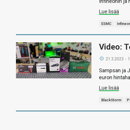
Infineonin j
Lue lisää
ESMC
Infineo
Video: T
21.3.2023 - 
Sampsan ja J
euron hintaha
Lue lisää
BlackStorm
P