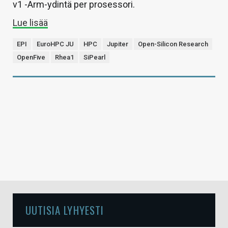
v1 -Arm-ydintä per prosessori.
Lue lisää
EPI
EuroHPC JU
HPC
Jupiter
Open-Silicon Research
OpenFive
Rhea1
SiPearl
UUTISIA LYHYESTI