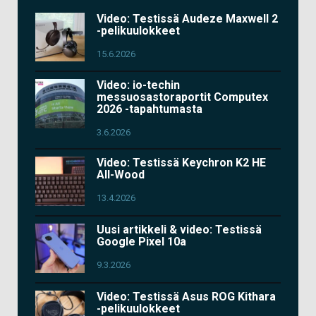
Video: Testissä Audeze Maxwell 2
-pelikuulokkeet
15.6.2026
Video: io-techin
messuosastoraportit Computex
2026 -tapahtumasta
3.6.2026
Video: Testissä Keychron K2 HE
All-Wood
13.4.2026
Uusi artikkeli & video: Testissä
Google Pixel 10a
9.3.2026
Video: Testissä Asus ROG Kithara
-pelikuulokkeet