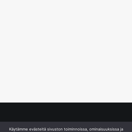
© S&J Media Oy
Käytämme evästeitä sivuston toiminnoissa, ominaisuuksissa ja