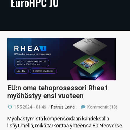
EuroHPC JU
ARTIKKELIT
VIDEOT
TECHBBS
TIETOA
HINTA.FI
KAUPPA
VAIHDA TEEMA
EU:n oma tehoprosessori Rhea1
myöhästyy ensi vuoteen
15.5.2024 - 01:46
/
Petrus Laine
Kommentit (13)
HAKU
Myöhästymistä kompensoidaan kahdeksalla
lisäytimellä, mikä tarkoittaa yhteensä 80 Neoverse