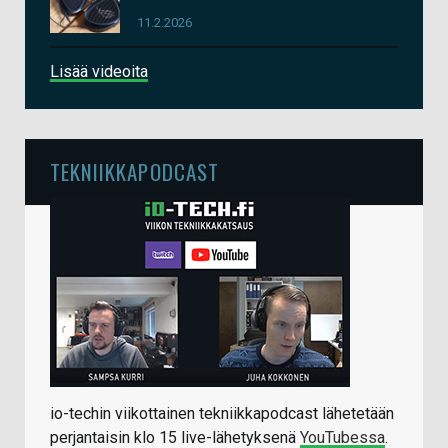
11.2.2026
Lisää videoita
TEKNIIKKAPODCAST
io-techin viikottainen tekniikkapodcast lähetetään
perjantaisin klo 15 live-lähetyksenä
YouTubessa
.