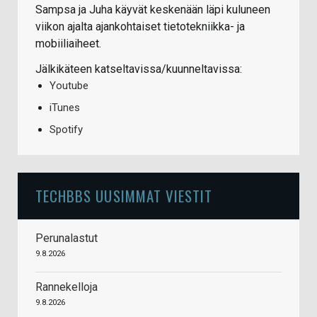
Sampsa ja Juha käyvät keskenään läpi kuluneen
viikon ajalta ajankohtaiset tietotekniikka- ja
mobiiliaiheet.
Jälkikäteen katseltavissa/kuunneltavissa:
Youtube
iTunes
Spotify
TECHBBS UUSIMMAT VIESTIT
Perunalastut
9.8.2026
Rannekelloja
9.8.2026