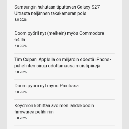
Samsungin huhutaan tiputtavan Galaxy S27
Ultrasta neljännen takakameran pois
8.8.2026
Doom pyörii nyt (melkein) myös Commodore
64:llä
8.8.2026
Tim Culpan: Applella on miljardin edestä iPhone-
puhelinten siruja odottamassa muistipiirejä
8.8.2026
Doom pyörii nyt myös Paintissa
6.8.2026
Keychron kehittää avoimen lähdekoodin
firmwarea pelihiiriin
5.8.2026