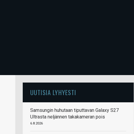
UUTISIA LYHYESTI
Samsungin huhutaan tiputtavan Galaxy S27
Ultrasta neljännen takakameran pois
6.8.2026