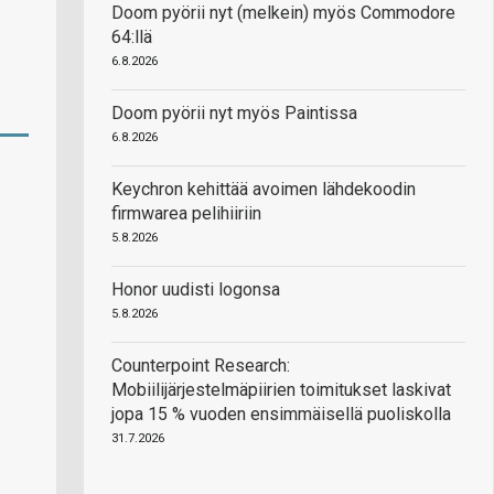
Doom pyörii nyt (melkein) myös Commodore
64:llä
6.8.2026
Doom pyörii nyt myös Paintissa
6.8.2026
Keychron kehittää avoimen lähdekoodin
firmwarea pelihiiriin
5.8.2026
Honor uudisti logonsa
5.8.2026
Counterpoint Research:
Mobiilijärjestelmäpiirien toimitukset laskivat
jopa 15 % vuoden ensimmäisellä puoliskolla
31.7.2026