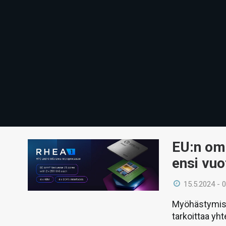
EU:n om
ensi vuo
15.5.2024 - 
Myöhästymist
tarkoittaa yh