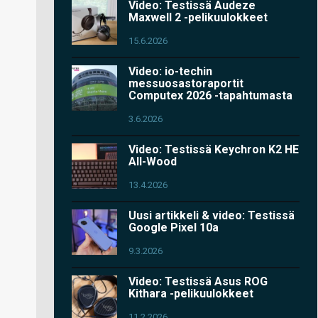
Video: Testissä Audeze
Maxwell 2 -pelikuulokkeet
15.6.2026
Video: io-techin
messuosastoraportit
Computex 2026 -tapahtumasta
3.6.2026
Video: Testissä Keychron K2 HE
All-Wood
13.4.2026
Uusi artikkeli & video: Testissä
Google Pixel 10a
9.3.2026
Video: Testissä Asus ROG
Kithara -pelikuulokkeet
11.2.2026