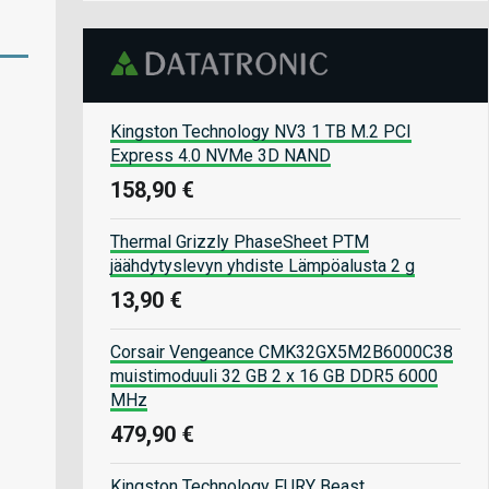
Kingston Technology NV3 1 TB M.2 PCI
Express 4.0 NVMe 3D NAND
158,90 €
Thermal Grizzly PhaseSheet PTM
jäähdytyslevyn yhdiste Lämpöalusta 2 g
13,90 €
Corsair Vengeance CMK32GX5M2B6000C38
muistimoduuli 32 GB 2 x 16 GB DDR5 6000
MHz
479,90 €
Kingston Technology FURY Beast