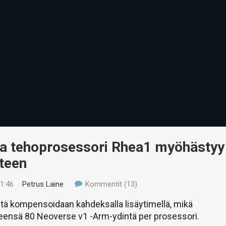
a tehoprosessori Rhea1 myöhästyy
teen
01:46
/
Petrus Laine
Kommentit (13)
ä kompensoidaan kahdeksalla lisäytimellä, mikä
teensä 80 Neoverse v1 -Arm-ydintä per prosessori.