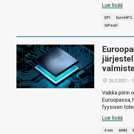
Lue lisää
EPI
EuroHPC 
SiPearl
Euroopa
järjeste
valmist
26.2.2021 - 
Vaikka piirin
Euroopassa, h
fyysisen tote
Lue lisää
6 nm
ARM