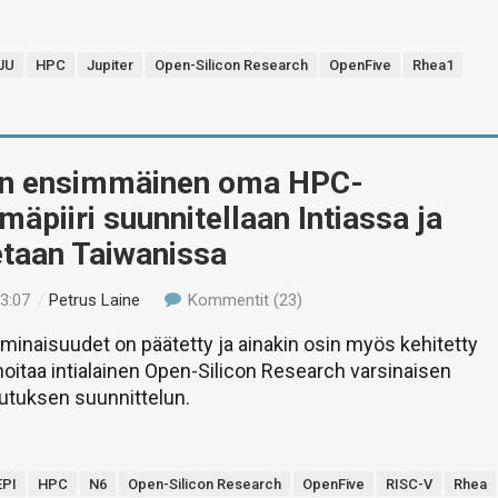
JU
HPC
Jupiter
Open-Silicon Research
OpenFive
Rhea1
n ensimmäinen oma HPC-
lmäpiiri suunnitellaan Intiassa ja
etaan Taiwanissa
13:07
/
Petrus Laine
Kommentit (23)
 ominaisuudet on päätetty ja ainakin osin myös kehitetty
oitaa intialainen Open-Silicon Research varsinaisen
utuksen suunnittelun.
EPI
HPC
N6
Open-Silicon Research
OpenFive
RISC-V
Rhea