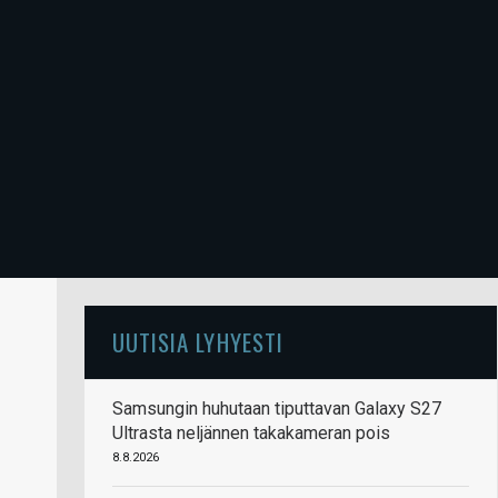
UUTISIA LYHYESTI
Samsungin huhutaan tiputtavan Galaxy S27
Ultrasta neljännen takakameran pois
8.8.2026