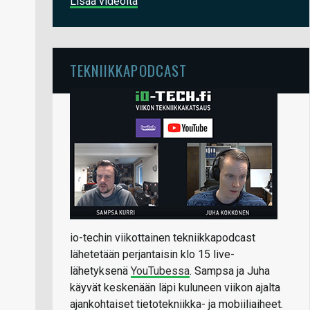
Lisää videoita
TEKNIIKKAPODCAST
io-techin viikottainen tekniikkapodcast
lähetetään perjantaisin klo 15 live-
lähetyksenä
YouTubessa
. Sampsa ja Juha
käyvät keskenään läpi kuluneen viikon ajalta
ajankohtaiset tietotekniikka- ja mobiiliaiheet.