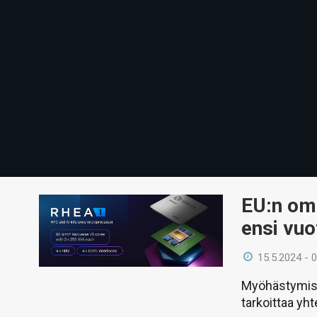
EU:n om
ensi vuo
15.5.2024 - 
Myöhästymist
tarkoittaa yh