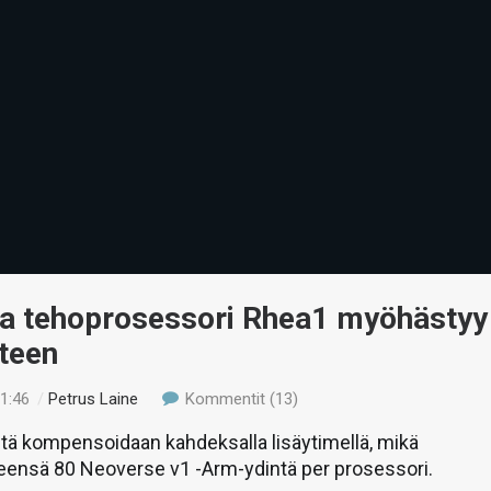
a tehoprosessori Rhea1 myöhästyy
teen
01:46
/
Petrus Laine
Kommentit (13)
ä kompensoidaan kahdeksalla lisäytimellä, mikä
teensä 80 Neoverse v1 -Arm-ydintä per prosessori.