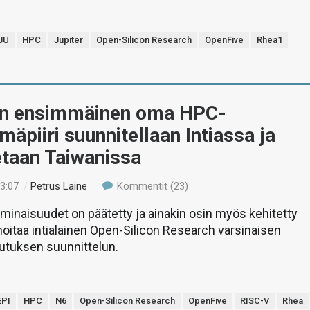
JU
HPC
Jupiter
Open-Silicon Research
OpenFive
Rhea1
n ensimmäinen oma HPC-
lmäpiiri suunnitellaan Intiassa ja
etaan Taiwanissa
13:07
/
Petrus Laine
Kommentit (23)
 ominaisuudet on päätetty ja ainakin osin myös kehitetty
oitaa intialainen Open-Silicon Research varsinaisen
utuksen suunnittelun.
EPI
HPC
N6
Open-Silicon Research
OpenFive
RISC-V
Rhea