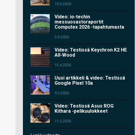
15.6.2026
Video: io-techin
messuosastoraportit
Computex 2026 -tapahtumasta
3.6.2026
Video: Testissä Keychron K2 HE
All-Wood
13.4.2026
Uusi artikkeli & video: Testissä
Google Pixel 10a
9.3.2026
Video: Testissä Asus ROG
Kithara -pelikuulokkeet
11.2.2026