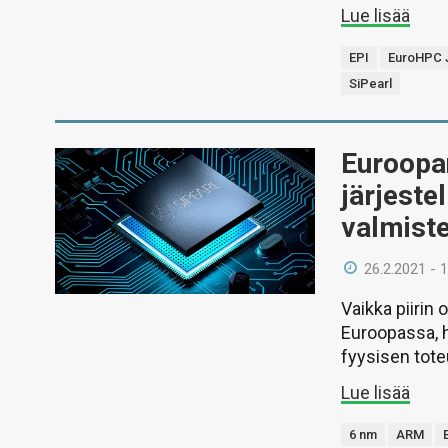
Lue lisää
EPI
EuroHPC 
SiPearl
Euroopa
järjeste
valmist
26.2.2021 - 
Vaikka piirin
Euroopassa, h
fyysisen tote
Lue lisää
6 nm
ARM