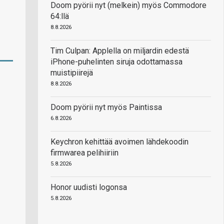
Doom pyörii nyt (melkein) myös Commodore
64:llä
8.8.2026
Tim Culpan: Applella on miljardin edestä
iPhone-puhelinten siruja odottamassa
muistipiirejä
8.8.2026
Doom pyörii nyt myös Paintissa
6.8.2026
Keychron kehittää avoimen lähdekoodin
firmwarea pelihiiriin
5.8.2026
Honor uudisti logonsa
5.8.2026