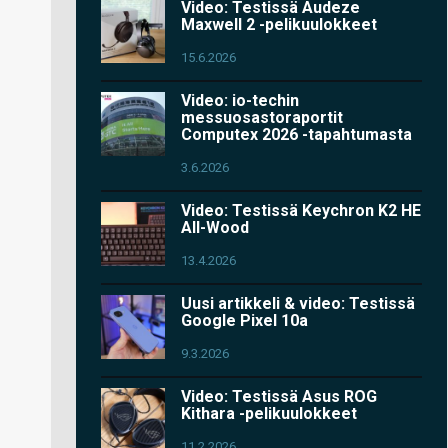
Video: Testissä Audeze
Maxwell 2 -pelikuulokkeet
15.6.2026
Video: io-techin
messuosastoraportit
Computex 2026 -tapahtumasta
3.6.2026
Video: Testissä Keychron K2 HE
All-Wood
13.4.2026
Uusi artikkeli & video: Testissä
Google Pixel 10a
9.3.2026
Video: Testissä Asus ROG
Kithara -pelikuulokkeet
11.2.2026