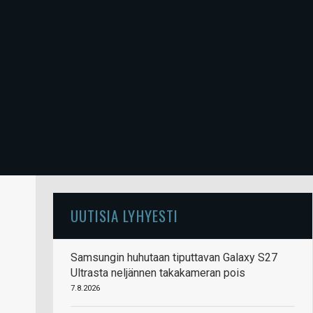
UUTISIA LYHYESTI
Samsungin huhutaan tiputtavan Galaxy S27
Ultrasta neljännen takakameran pois
7.8.2026