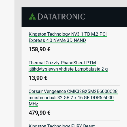
Kingston Technology NV3 1 TB M.2 PCI
Express 4.0 NVMe 3D NAND
158,90 €
Thermal Grizzly PhaseSheet PTM
jäähdytyslevyn yhdiste Lämpöalusta 2 g
13,90 €
Corsair Vengeance CMK32GX5M2B6000C38
muistimoduuli 32 GB 2 x 16 GB DDR5 6000
MHz
479,90 €
Kingston Technology FURY Beast