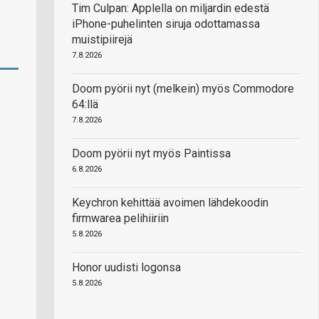
Tim Culpan: Applella on miljardin edestä
iPhone-puhelinten siruja odottamassa
muistipiirejä
7.8.2026
Doom pyörii nyt (melkein) myös Commodore
64:llä
7.8.2026
Doom pyörii nyt myös Paintissa
6.8.2026
Keychron kehittää avoimen lähdekoodin
firmwarea pelihiiriin
5.8.2026
Honor uudisti logonsa
5.8.2026