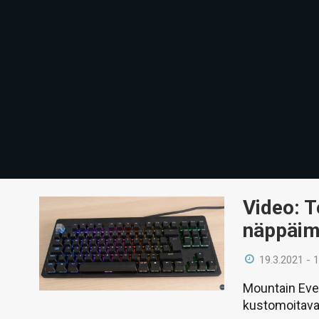
Video: T
näppäim
19.3.2021 - 
Mountain Eve
kustomoitava