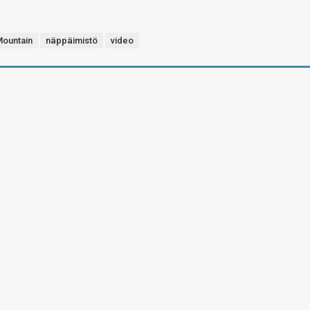
ountain
näppäimistö
video