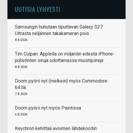
UUTISIA LYHYESTI
Samsungin huhutaan tiputtavan Galaxy S27
Ultrasta neljännen takakameran pois
8.8.2026
Tim Culpan: Applella on miljardin edestä iPhone-
puhelinten siruja odottamassa muistipiirejä
8.8.2026
Doom pyörii nyt (melkein) myös Commodore
64:llä
7.8.2026
Doom pyörii nyt myös Paintissa
6.8.2026
Keychron kehittää avoimen lähdekoodin