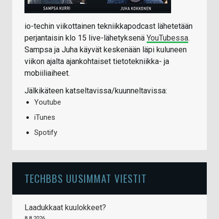
io-techin viikottainen tekniikkapodcast lähetetään
perjantaisin klo 15 live-lähetyksenä
YouTubessa
.
Sampsa ja Juha käyvät keskenään läpi kuluneen
viikon ajalta ajankohtaiset tietotekniikka- ja
mobiiliaiheet.
Jälkikäteen katseltavissa/kuunneltavissa:
Youtube
iTunes
Spotify
TECHBBS UUSIMMAT VIESTIT
Laadukkaat kuulokkeet?
8.8.2026