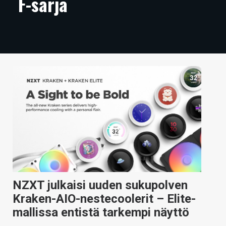
F-sarja
ARTIKKELIT
VIDEOT
TECHBBS
TIETOA
HINTA.FI
KAUPPA
VAIHDA TEEMA
NZXT julkaisi uuden sukupolven
HAKU
Kraken-AIO-nestecoolerit – Elite-
mallissa entistä tarkempi näyttö