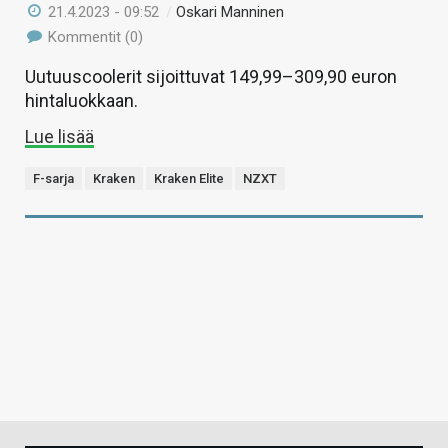
21.4.2023 - 09:52
/
Oskari Manninen
Kommentit (0)
Uutuuscoolerit sijoittuvat 149,99–309,90 euron
hintaluokkaan.
Lue lisää
F-sarja
Kraken
Kraken Elite
NZXT