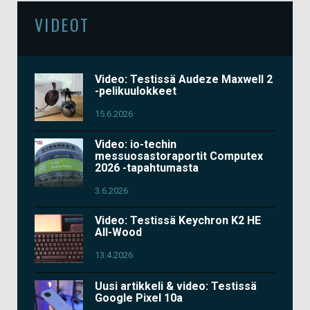
VIDEOT
Video: Testissä Audeze Maxwell 2
-pelikuulokkeet
15.6.2026
Video: io-techin
messuosastoraportit Computex
2026 -tapahtumasta
3.6.2026
Video: Testissä Keychron K2 HE
All-Wood
13.4.2026
Uusi artikkeli & video: Testissä
Google Pixel 10a