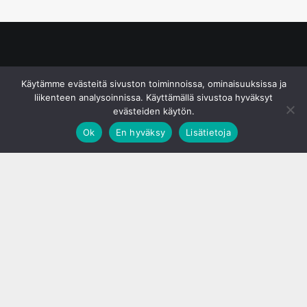
© S&J Media Oy
Käytämme evästeitä sivuston toiminnoissa, ominaisuuksissa ja
liikenteen analysoinnissa. Käyttämällä sivustoa hyväksyt
evästeiden käytön.
Ok
En hyväksy
Lisätietoja
;