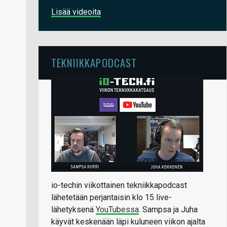
Lisää videoita
TEKNIIKKAPODCAST
io-techin viikottainen tekniikkapodcast
lähetetään perjantaisin klo 15 live-
lähetyksenä
YouTubessa
. Sampsa ja Juha
käyvät keskenään läpi kuluneen viikon ajalta