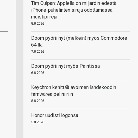
Tim Culpan: Applella on miljardin edestä
iPhone-puhelinten siruja odottamassa
muistipiirejä
8.8.2026
Doom pyörii nyt (melkein) myös Commodore
64:llä
7.8.2026
Doom pyörii nyt myös Paintissa
6.8.2026
Keychron kehittää avoimen lähdekoodin
firmwarea pelihiiriin
5.8.2026
Honor uudisti logonsa
5.8.2026