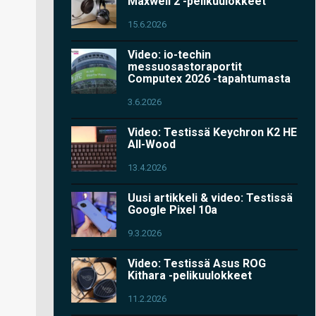
Maxwell 2 -pelikuulokkeet
15.6.2026
Video: io-techin
messuosastoraportit
Computex 2026 -tapahtumasta
3.6.2026
Video: Testissä Keychron K2 HE
All-Wood
13.4.2026
Uusi artikkeli & video: Testissä
Google Pixel 10a
9.3.2026
Video: Testissä Asus ROG
Kithara -pelikuulokkeet
11.2.2026