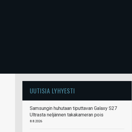
UUTISIA LYHYESTI
Samsungin huhutaan tiputtavan Galaxy S27
Ultrasta neljännen takakameran pois
8.8.2026