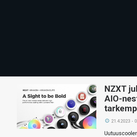
NZXT ju
AIO-nest
tarkemp
21.4.2023 - 
Uutuuscooleri