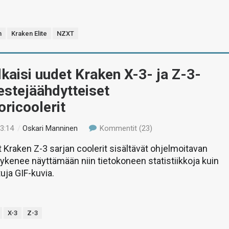
n
Kraken Elite
NZXT
kaisi uudet Kraken X-3- ja Z-3-
estejäähdytteiset
ricoolerit
23:14
/
Oskari Manninen
Kommentit (23)
Kraken Z-3 sarjan coolerit sisältävät ohjelmoitavan
kykenee näyttämään niin tietokoneen statistiikkoja kuin
ja GIF-kuvia.
X-3
Z-3