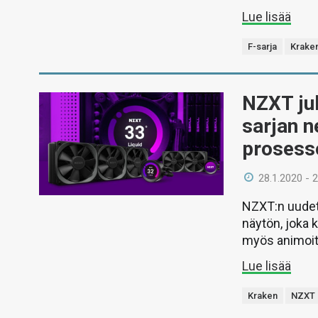
Lue lisää
F-sarja
Krake
NZXT jul
sarjan n
prosesso
28.1.2020 - 
NZXT:n uudet 
näytön, joka 
myös animoitu
Lue lisää
Kraken
NZXT