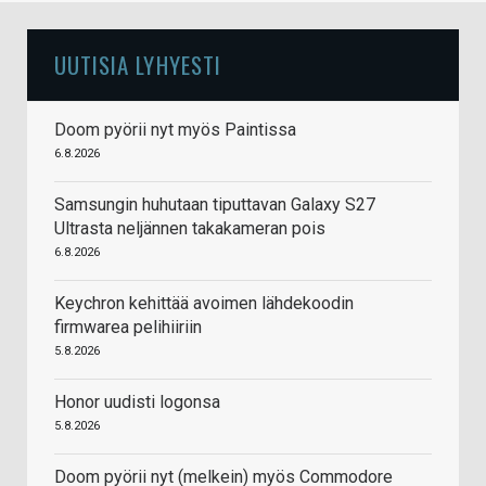
UUTISIA LYHYESTI
Doom pyörii nyt myös Paintissa
6.8.2026
Samsungin huhutaan tiputtavan Galaxy S27
Ultrasta neljännen takakameran pois
6.8.2026
Keychron kehittää avoimen lähdekoodin
firmwarea pelihiiriin
5.8.2026
Honor uudisti logonsa
5.8.2026
Doom pyörii nyt (melkein) myös Commodore