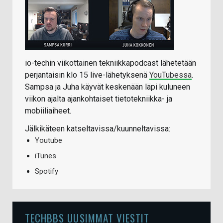
io-techin viikottainen tekniikkapodcast lähetetään
perjantaisin klo 15 live-lähetyksenä
YouTubessa
.
Sampsa ja Juha käyvät keskenään läpi kuluneen
viikon ajalta ajankohtaiset tietotekniikka- ja
mobiiliaiheet.
Jälkikäteen katseltavissa/kuunneltavissa:
Youtube
iTunes
Spotify
TECHBBS UUSIMMAT VIESTIT