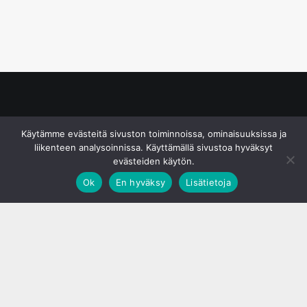
© S&J Media Oy
Käytämme evästeitä sivuston toiminnoissa, ominaisuuksissa ja
liikenteen analysoinnissa. Käyttämällä sivustoa hyväksyt
evästeiden käytön.
Ok
En hyväksy
Lisätietoja
;