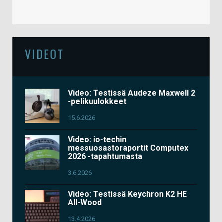
VIDEOT
Video: Testissä Audeze Maxwell 2
-pelikuulokkeet
15.6.2026
Video: io-techin
messuosastoraportit Computex
2026 -tapahtumasta
3.6.2026
Video: Testissä Keychron K2 HE
All-Wood
13.4.2026