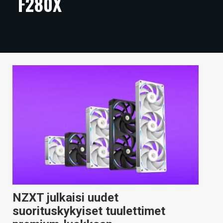
F280X
ARTIKKELIT
VIDEOT
TECHBBS
TIETOA
HINTA.FI
KAUPPA
VAIHDA TEEMA
HAKU
NZXT julkaisi uudet
suorituskykyiset tuulettimet