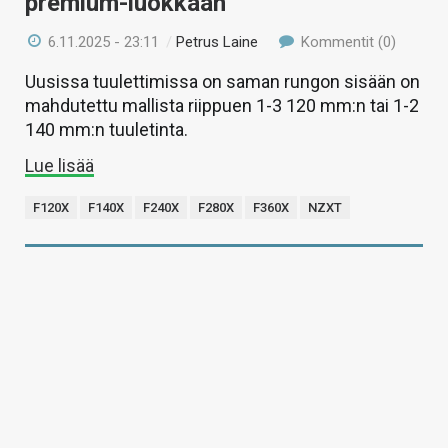
premium-luokkaan
6.11.2025 - 23:11
/
Petrus Laine
Kommentit (0)
Uusissa tuulettimissa on saman rungon sisään on
mahdutettu mallista riippuen 1-3 120 mm:n tai 1-2
140 mm:n tuuletinta.
Lue lisää
F120X
F140X
F240X
F280X
F360X
NZXT