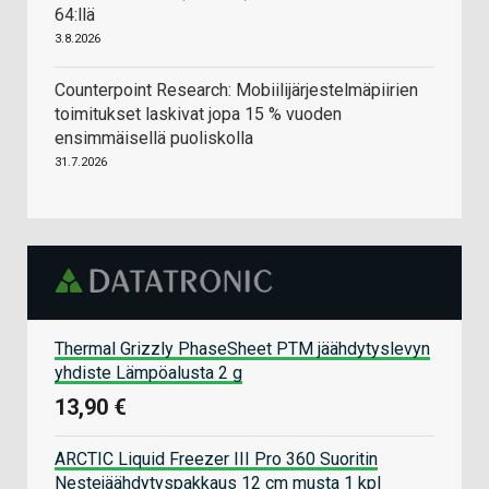
64:llä
3.8.2026
Counterpoint Research: Mobiilijärjestelmäpiirien
toimitukset laskivat jopa 15 % vuoden
ensimmäisellä puoliskolla
31.7.2026
Thermal Grizzly PhaseSheet PTM jäähdytyslevyn
yhdiste Lämpöalusta 2 g
13,90 €
ARCTIC Liquid Freezer III Pro 360 Suoritin
Nestejäähdytyspakkaus 12 cm musta 1 kpl