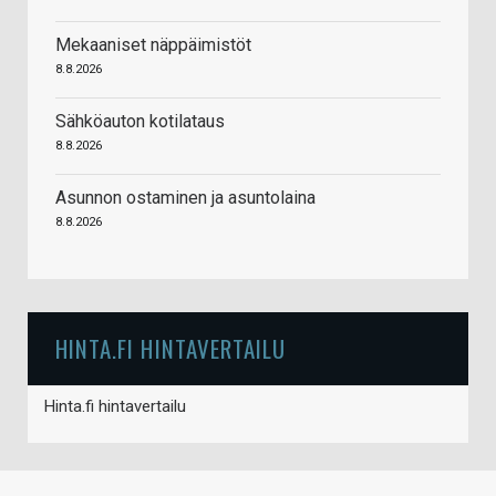
Mekaaniset näppäimistöt
8.8.2026
Sähköauton kotilataus
8.8.2026
Asunnon ostaminen ja asuntolaina
8.8.2026
HINTA.FI HINTAVERTAILU
Hinta.fi hintavertailu