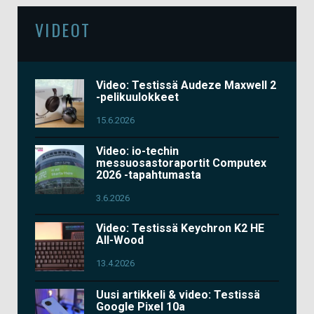
VIDEOT
Video: Testissä Audeze Maxwell 2
-pelikuulokkeet
15.6.2026
Video: io-techin
messuosastoraportit Computex
2026 -tapahtumasta
3.6.2026
Video: Testissä Keychron K2 HE
All-Wood
13.4.2026
Uusi artikkeli & video: Testissä
Google Pixel 10a