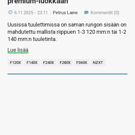
premium-luokkaan
6.11.2025 - 23:11
/
Petrus Laine
Kommentit (0)
Uusissa tuulettimissa on saman rungon sisään on
mahdutettu mallista riippuen 1-3 120 mm:n tai 1-2
140 mm:n tuuletinta.
Lue lisää
F120X
F140X
F240X
F280X
F360X
NZXT