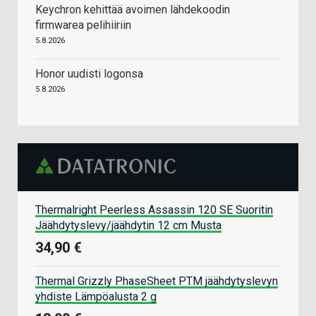
Keychron kehittää avoimen lähdekoodin
firmwarea pelihiiriin
5.8.2026
Honor uudisti logonsa
5.8.2026
Thermalright Peerless Assassin 120 SE Suoritin
Jäähdytyslevy/jäähdytin 12 cm Musta
34,90 €
Thermal Grizzly PhaseSheet PTM jäähdytyslevyn
yhdiste Lämpöalusta 2 g