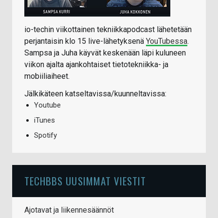
io-techin viikottainen tekniikkapodcast lähetetään
perjantaisin klo 15 live-lähetyksenä
YouTubessa
.
Sampsa ja Juha käyvät keskenään läpi kuluneen
viikon ajalta ajankohtaiset tietotekniikka- ja
mobiiliaiheet.
Jälkikäteen katseltavissa/kuunneltavissa:
Youtube
iTunes
Spotify
TECHBBS UUSIMMAT VIESTIT
Ajotavat ja liikennesäännöt