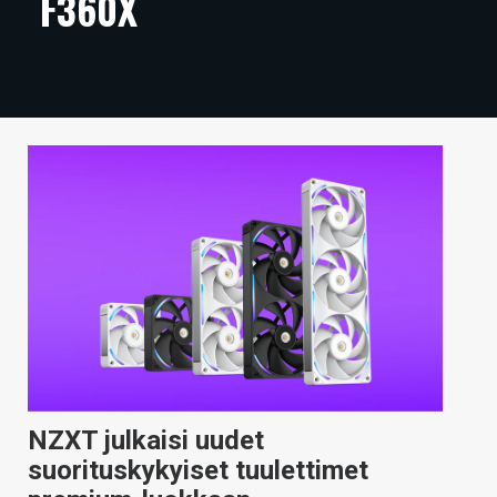
F360X
ARTIKKELIT
VIDEOT
TECHBBS
TIETOA
HINTA.FI
KAUPPA
VAIHDA TEEMA
HAKU
NZXT julkaisi uudet
suorituskykyiset tuulettimet