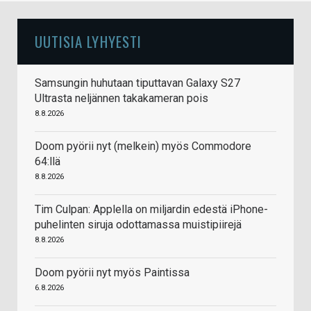
UUTISIA LYHYESTI
Samsungin huhutaan tiputtavan Galaxy S27
Ultrasta neljännen takakameran pois
8.8.2026
Doom pyörii nyt (melkein) myös Commodore
64:llä
8.8.2026
Tim Culpan: Applella on miljardin edestä iPhone-
puhelinten siruja odottamassa muistipiirejä
8.8.2026
Doom pyörii nyt myös Paintissa
6.8.2026