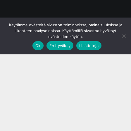
© S&J Media Oy
Käytämme evästeitä sivuston toiminnoissa, ominaisuuksissa ja
liikenteen analysoinnissa. Käyttämällä sivustoa hyväksyt
evästeiden käytön.
Ok
En hyväksy
Lisätietoja
;