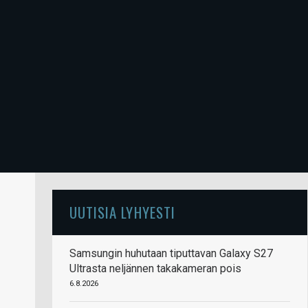
UUTISIA LYHYESTI
Samsungin huhutaan tiputtavan Galaxy S27
Ultrasta neljännen takakameran pois
6.8.2026