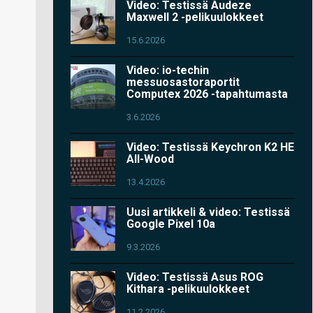
Video: Testissä Audeze
Maxwell 2 -pelikuulokkeet
15.6.2026
Video: io-techin
messuosastoraportit
Computex 2026 -tapahtumasta
3.6.2026
Video: Testissä Keychron K2 HE
All-Wood
13.4.2026
Uusi artikkeli & video: Testissä
Google Pixel 10a
9.3.2026
Video: Testissä Asus ROG
Kithara -pelikuulokkeet
11.2.2026