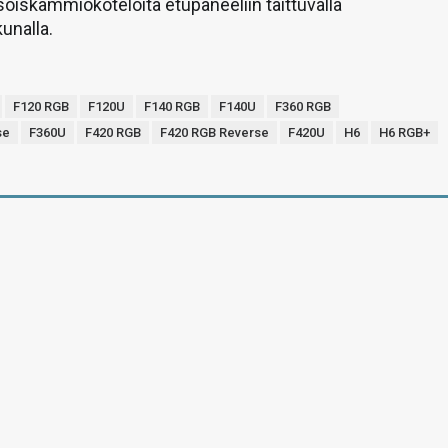
oiskammiokoteloita etupaneeliin taittuvalla
unalla.
F120 RGB
F120U
F140 RGB
F140U
F360 RGB
se
F360U
F420 RGB
F420 RGB Reverse
F420U
H6
H6 RGB+