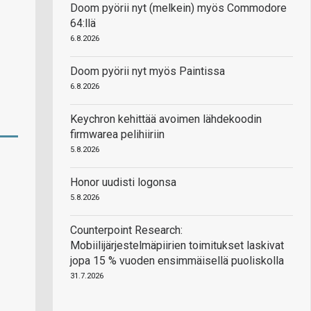
Doom pyörii nyt (melkein) myös Commodore
64:llä
6.8.2026
Doom pyörii nyt myös Paintissa
6.8.2026
Keychron kehittää avoimen lähdekoodin
firmwarea pelihiiriin
5.8.2026
Honor uudisti logonsa
5.8.2026
Counterpoint Research:
Mobiilijärjestelmäpiirien toimitukset laskivat
jopa 15 % vuoden ensimmäisellä puoliskolla
31.7.2026