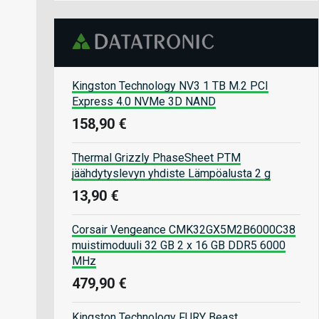
Kingston Technology NV3 1 TB M.2 PCI
Express 4.0 NVMe 3D NAND
158,90 €
Thermal Grizzly PhaseSheet PTM
jäähdytyslevyn yhdiste Lämpöalusta 2 g
13,90 €
Corsair Vengeance CMK32GX5M2B6000C38
muistimoduuli 32 GB 2 x 16 GB DDR5 6000
MHz
479,90 €
Kingston Technology FURY Beast