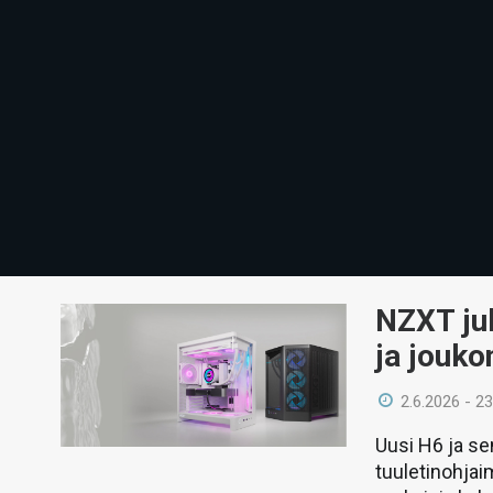
NZXT ju
ja jouko
2.6.2026 - 23
Uusi H6 ja sen
tuuletinohjai