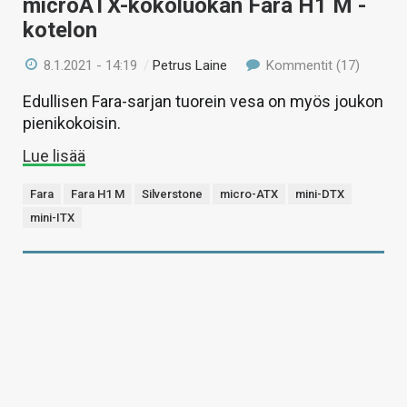
microATX-kokoluokan Fara H1 M -
kotelon
8.1.2021 - 14:19
/
Petrus Laine
Kommentit (17)
Edullisen Fara-sarjan tuorein vesa on myös joukon
pienikokoisin.
Lue lisää
Fara
Fara H1 M
Silverstone
micro-ATX
mini-DTX
mini-ITX