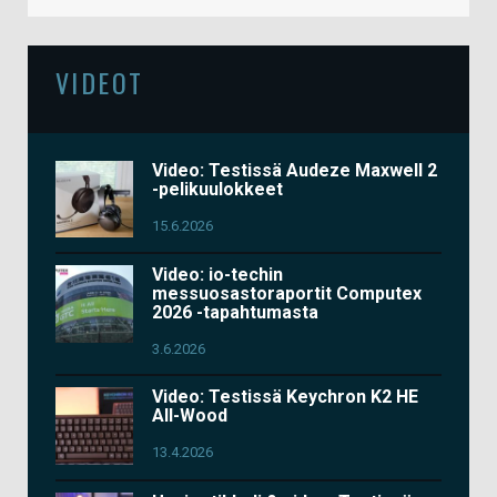
VIDEOT
Video: Testissä Audeze Maxwell 2
-pelikuulokkeet
15.6.2026
Video: io-techin
messuosastoraportit Computex
2026 -tapahtumasta
3.6.2026
Video: Testissä Keychron K2 HE
All-Wood
13.4.2026