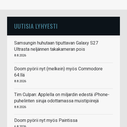
UUTISIA LYHYESTI
Samsungin huhutaan tiputtavan Galaxy S27
Ultrasta neljännen takakameran pois
8.8.2026
Doom pyörii nyt (melkein) myös Commodore
64:llä
8.8.2026
Tim Culpan: Applella on miljardin edestä iPhone-
puhelinten siruja odottamassa muistipiirejä
8.8.2026
Doom pyörii nyt myös Paintissa
6.8.2026