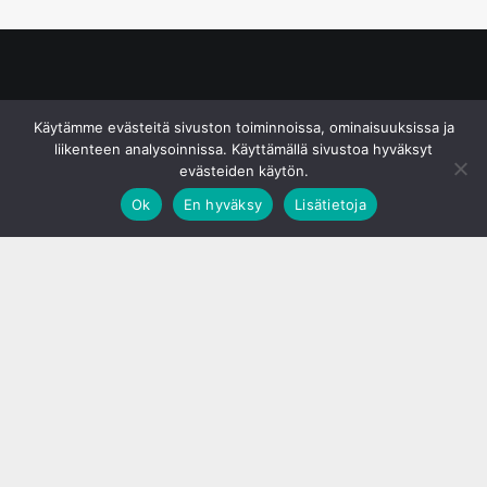
© S&J Media Oy
Käytämme evästeitä sivuston toiminnoissa, ominaisuuksissa ja
liikenteen analysoinnissa. Käyttämällä sivustoa hyväksyt
evästeiden käytön.
Ok
En hyväksy
Lisätietoja
;