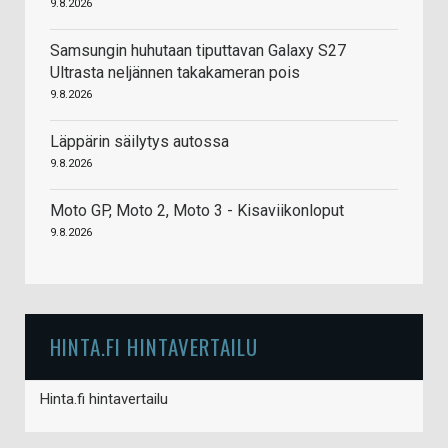
9.8.2026
Samsungin huhutaan tiputtavan Galaxy S27
Ultrasta neljännen takakameran pois
9.8.2026
Läppärin säilytys autossa
9.8.2026
Moto GP, Moto 2, Moto 3 - Kisaviikonloput
9.8.2026
HINTA.FI HINTAVERTAILU
Hinta.fi hintavertailu