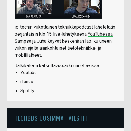
io-techin viikottainen tekniikkapodcast lähetetään
perjantaisin klo 15 live-lähetyksenä
YouTubessa
.
Sampsa ja Juha käyvät keskenään läpi kuluneen
viikon ajalta ajankohtaiset tietotekniikka- ja
mobiiliaiheet.
Jälkikäteen katseltavissa/kuunneltavissa:
Youtube
iTunes
Spotify
TECHBBS UUSIMMAT VIESTIT