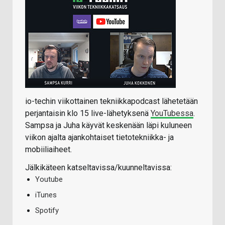
io-techin viikottainen tekniikkapodcast lähetetään
perjantaisin klo 15 live-lähetyksenä
YouTubessa
.
Sampsa ja Juha käyvät keskenään läpi kuluneen
viikon ajalta ajankohtaiset tietotekniikka- ja
mobiiliaiheet.
Jälkikäteen katseltavissa/kuunneltavissa:
Youtube
iTunes
Spotify