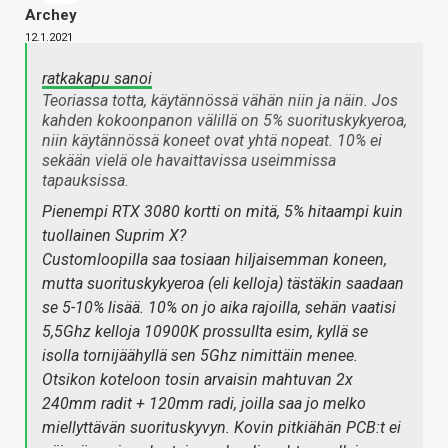
Archey
12.1.2021
ratkakapu sanoi
Teoriassa totta, käytännössä vähän niin ja näin. Jos
kahden kokoonpanon välillä on 5% suorituskykyeroa,
niin käytännössä koneet ovat yhtä nopeat. 10% ei
sekään vielä ole havaittavissa useimmissa
tapauksissa.
Pienempi RTX 3080 kortti on mitä, 5% hitaampi kuin
tuollainen Suprim X?
Customloopilla saa tosiaan hiljaisemman koneen,
mutta suorituskykyeroa (eli kelloja) tästäkin saadaan
se 5-10% lisää. 10% on jo aika rajoilla, sehän vaatisi
5,5Ghz kelloja 10900K prossullta esim, kyllä se
isolla tornijäähyllä sen 5Ghz nimittäin menee.
Otsikon koteloon tosin arvaisin mahtuvan 2x
240mm radit + 120mm radi, joilla saa jo melko
miellyttävän suorituskyvyn. Kovin pitkiähän PCB:t ei