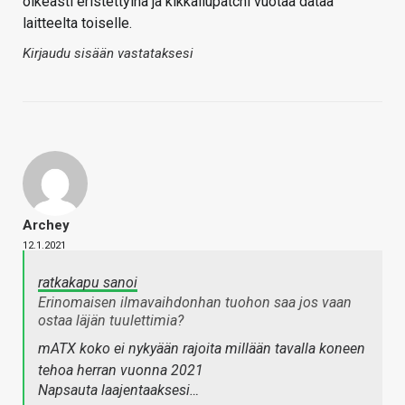
oikeasti eristettyinä ja kikkailupatchi vuotaa dataa
laitteelta toiselle.
Kirjaudu sisään vastataksesi
Archey
12.1.2021
ratkakapu sanoi
Erinomaisen ilmavaihdonhan tuohon saa jos vaan
ostaa läjän tuulettimia?
mATX koko ei nykyään rajoita millään tavalla koneen
tehoa herran vuonna 2021
Napsauta laajentaaksesi…