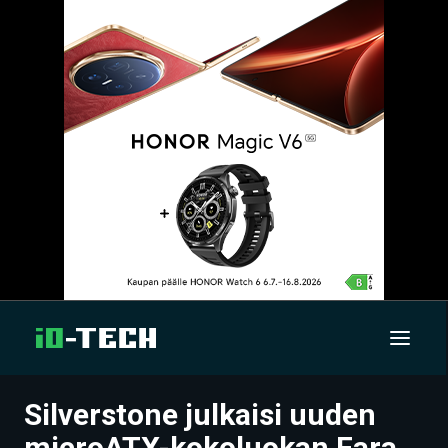
Silverstone julkaisi uuden
UUTISET
microATX-kokoluokan Fara