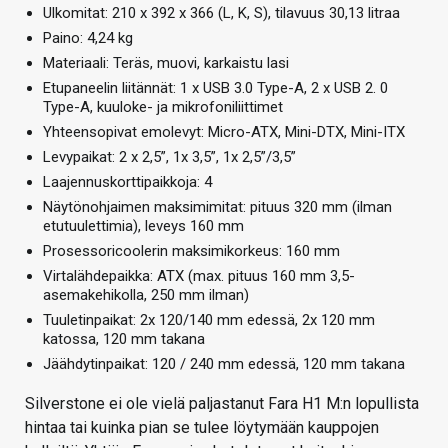
Ulkomitat: 210 x 392 x 366 (L, K, S), tilavuus 30,13 litraa
Paino: 4,24 kg
Materiaali: Teräs, muovi, karkaistu lasi
Etupaneelin liitännät: 1 x USB 3.0 Type-A, 2 x USB 2. 0
Type-A, kuuloke- ja mikrofoniliittimet
Yhteensopivat emolevyt: Micro-ATX, Mini-DTX, Mini-ITX
Levypaikat: 2 x 2,5”, 1x 3,5”, 1x 2,5”/3,5”
Laajennuskorttipaikkoja: 4
Näytönohjaimen maksimimitat: pituus 320 mm (ilman
etutuulettimia), leveys 160 mm
Prosessoricoolerin maksimikorkeus: 160 mm
Virtalähdepaikka: ATX (max. pituus 160 mm 3,5-
asemakehikolla, 250 mm ilman)
Tuuletinpaikat: 2x 120/140 mm edessä, 2x 120 mm
katossa, 120 mm takana
Jäähdytinpaikat: 120 / 240 mm edessä, 120 mm takana
Silverstone ei ole vielä paljastanut Fara H1 M:n lopullista
hintaa tai kuinka pian se tulee löytymään kauppojen