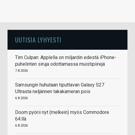
UUTISIA LYHYESTI
Tim Culpan: Applella on miljardin edestä iPhone-
puhelinten siruja odottamassa muistipiirejä
7.8.2026
Samsungin huhutaan tiputtavan Galaxy S27
Ultrasta neljännen takakameran pois
6.8.2026
Doom pyörii nyt (melkein) myös Commodore
64:llä
6.8.2026