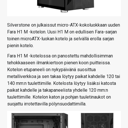
Silverstone on julkaissut micro-ATX-kokoluokkaan uuden
Fara H1 M -kotelon. Uusi H1 M on edullisen Fara-sarjan
toinen microATX-luokan kotelo ja selvällä erolla sarjan
pienin kotelo.
Fara H1 M -kotelossa on panostettu mahdollisimman
tehokkaaseen ilmankiertoon pienen koon puitteissa.
Kotelon etupaneeli on nykypäivänä suosittua
metalliverkkoa ja sen takaa löytyy paikat kahdelle 120 tai
140 mm:n tuulettimille. Kotelosta löytyy lisäksi katosta
paikat kahdelle ja takapaneelista yhdelle 120 mm:n
tuulettimille. Kotelon katon ja pohjan tuuletinaukot on
suojattu irrotettavilla pölynsuodattimilla.