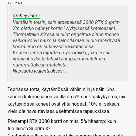
12.1.2021
Archey sanoi
Väittäisin toisin, sain arpapelissä 3080 RTX Suprim
X:n oletko nähnyt kortin? Nykyisessä kotelossani,
Thermaltake X9:ssä ei ollut ongelmia sinne menee
vaikka koivu halko ja painollakaan ei ole merkitystä,
koska emo on järkevästi vaakatasossa.
Koneen tehoa rajoittaa myös kaikki, joka ei salli
ilmajäähdytystä tehokkaampaa menetelmää,
puhumattakaan metelistä.
Napsauta laajentaaksesi…
Teoriassa totta, käytännössä vähän niin ja näin. Jos
kahden kokoonpanon välillä on 5% suorituskykyeroa, niin
käytännössä koneet ovat yhtä nopeat. 10% ei sekään
vielä ole havaittavissa useimmissa tapauksissa.
Pienempi RTX 3080 kortti on mitä, 5% hitaampi kuin
tuollainen Suprim X?
Customloopilla saa tosiaan hiljaisemman koneen, mutta