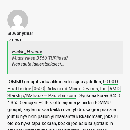
Sl06bhytmar
12.1.2021
Heikki_H sanoi
Mitäs vikaa B550 TUFfissa?
Napsauta laajentaaksesi…
IOMMU groupit virtuaalikoneiden ajoa ajatellen,
00:00.0
Host bridge [0600]: Advanced Micro Devices, Inc. [AMD]
Starship/Matisse – Pastebin.com
. Synkeää kuraa B450
/ B550 emojen PCIE slotti tarjonta ja niiden IOMMU
groupit, käytännössä kaikki ovat yhdessä groupissa ja
joutuu hyvinkin paljon ylimääräistä kikkailemaan, joka ei
ole se hyvä tapa sekään, koska jos asioita ajettaisiin