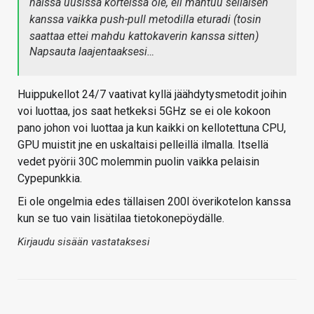
näissä uusissa korteissa ole, eli mahtuu sellaisen
kanssa vaikka push-pull metodilla eturadi (tosin
saattaa ettei mahdu kattokaverin kanssa sitten)
Napsauta laajentaaksesi…
Huippukellot 24/7 vaativat kyllä jäähdytysmetodit joihin
voi luottaa, jos saat hetkeksi 5GHz se ei ole kokoon
pano johon voi luottaa ja kun kaikki on kellotettuna CPU,
GPU muistit jne en uskaltaisi pelleillä ilmalla. Itsellä
vedet pyörii 30C molemmin puolin vaikka pelaisin
Cypepunkkia.
Ei ole ongelmia edes tällaisen 200l överikotelon kanssa
kun se tuo vain lisätilaa tietokonepöydälle.
Kirjaudu sisään vastataksesi