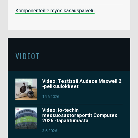
Komponenteille myös kasauspalvelu
VIDEOT
Video: Testissä Audeze Maxwell 2
-pelikuulokkeet
15.6.2026
Video: io-techin
messuosastoraportit Computex
2026 -tapahtumasta
3.6.2026