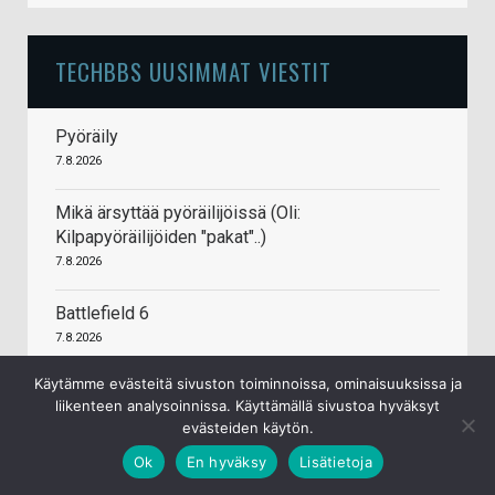
TECHBBS UUSIMMAT VIESTIT
Pyöräily
7.8.2026
Mikä ärsyttää pyöräilijöissä (Oli:
Kilpapyöräilijöiden "pakat"..)
7.8.2026
Battlefield 6
7.8.2026
Käytämme evästeitä sivuston toiminnoissa, ominaisuuksissa ja
Sähkönmyyntisopimukset ja niiden hinnat (EI
liikenteen analysoinnissa. Käyttämällä sivustoa hyväksyt
yleistä sähkökeskustelua!)
evästeiden käytön.
7.8.2026
Ok
En hyväksy
Lisätietoja
Tekoäly