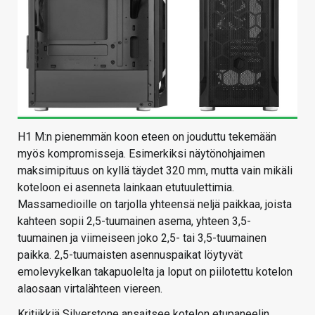
H1 M:n pienemmän koon eteen on jouduttu tekemään
myös kompromisseja. Esimerkiksi näytönohjaimen
maksimipituus on kyllä täydet 320 mm, mutta vain mikäli
koteloon ei asenneta lainkaan etutuulettimia.
Massamedioille on tarjolla yhteensä neljä paikkaa, joista
kahteen sopii 2,5-tuumainen asema, yhteen 3,5-
tuumainen ja viimeiseen joko 2,5- tai 3,5-tuumainen
paikka. 2,5-tuumaisten asennuspaikat löytyvät
emolevykelkan takapuolelta ja loput on piilotettu kotelon
alaosaan virtalähteen viereen.
Kritiikkiä Silverstone ansaitsee kotelon etupaneelin