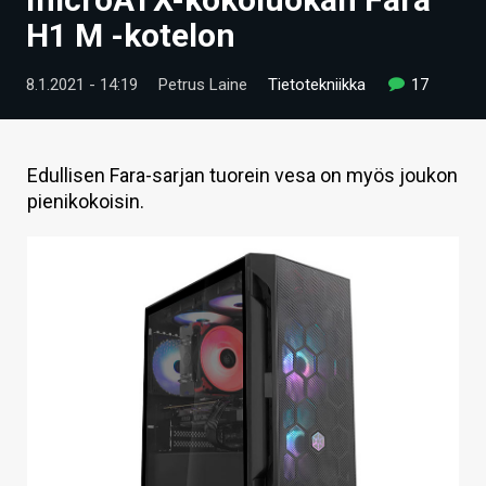
ARTIKKELIT
H1 M -kotelon
VIDEOT
8.1.2021 - 14:19
Petrus Laine
Tietotekniikka
17
TECHBBS
TIETOA
Edullisen Fara-sarjan tuorein vesa on myös joukon
pienikokoisin.
HINTA.FI
KAUPPA
VAIHDA TEEMA
HAKU