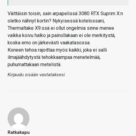
Väittäisin toisin, sain arpapelissä 3080 RTX Suprim X:n
oletko nähnyt kortin? Nykyisessä kotelossani,
Thermaltake X9:ssä ei ollut ongelmia sinne menee
vaikka koivu halko ja painollakaan ei ole merkitystä,
koska emo on järkevästi vaakatasossa.
Koneen tehoa rajoittaa myös kaikki, joka ei salli
ilmajäähdytystä tehokkaampaa menetelmää,
puhumattakaan metelistä.
Kirjaudu sisään vastataksesi
Ratkakapu