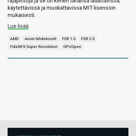
rajapintoja ja se on kenen tahansa ladattavissa,
käytettävissä ja muokattavissa MIT-lisenssin
mukaisesti.
Lue lisää
AMD
Avoin lähdekoodi
FSR 1.0
FSR 2.0
FidelitFX Super Resolution
GPUOpen