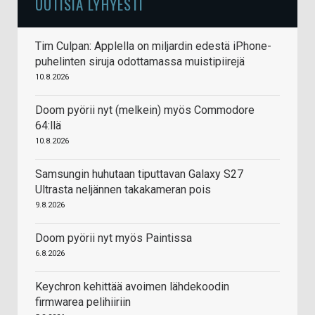
UUTISIA LYHYESTI
Tim Culpan: Applella on miljardin edestä iPhone-
puhelinten siruja odottamassa muistipiirejä
10.8.2026
Doom pyörii nyt (melkein) myös Commodore
64:llä
10.8.2026
Samsungin huhutaan tiputtavan Galaxy S27
Ultrasta neljännen takakameran pois
9.8.2026
Doom pyörii nyt myös Paintissa
6.8.2026
Keychron kehittää avoimen lähdekoodin
firmwarea pelihiiriin