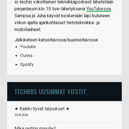
io-techin viikottainen tekniikkapodcast lähetetään
perjantaisin klo 15 live-lähetyksenä
YouTubessa
.
Sampsa ja Juha käyvät keskenään läpi kuluneen
viikon ajalta ajankohtaiset tietotekniikka- ja
mobiiliaiheet.
Jälkikäteen katseltavissa/kuunneltavissa:
Youtube
iTunes
Spotify
TECHBBS UUSIMMAT VIESTIT
★ Kaikki hyvät tarjoukset ★
10.8.2026
Mikä reititin minulle?