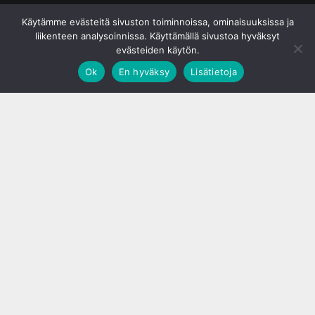
© S&J Media Oy
Käytämme evästeitä sivuston toiminnoissa, ominaisuuksissa ja
liikenteen analysoinnissa. Käyttämällä sivustoa hyväksyt
evästeiden käytön.
Ok
En hyväksy
Lisätietoja
;