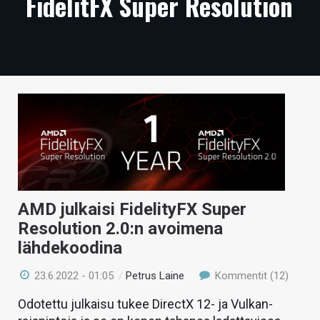
FidelitFX Super Resolution
ARTIKKELIT
VIDEOT
TECHBBS
TIETOA
HINTA.FI
KAUPPA
VAIHDA TEEMA
AMD julkaisi FidelityFX Super
Resolution 2.0:n avoimena
lähdekoodina
HAKU
23.6.2022 - 01:05
/
Petrus Laine
Kommentit (12)
Odotettu julkaisu tukee DirectX 12- ja Vulkan-