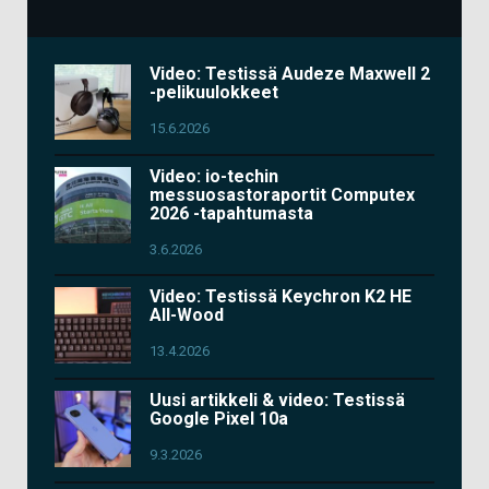
Video: Testissä Audeze Maxwell 2
-pelikuulokkeet
15.6.2026
Video: io-techin
messuosastoraportit Computex
2026 -tapahtumasta
3.6.2026
Video: Testissä Keychron K2 HE
All-Wood
13.4.2026
Uusi artikkeli & video: Testissä
Google Pixel 10a
9.3.2026