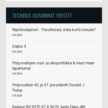
TECHBBS UUSIMMAT VIESTIT
Näytönohjaimet - Yleisthreadi, mikä kortti minulle?
6.8.2026
Diablo 4
6.8.2026
Yhdysvaltojen sisä- ja ulkopolitiikka & muut maan
tapahtumat
6.8.2026
Yhdysvaltain 45. ja 47. presidentti Donald J.
Trump
5.8.2026
Radeon RX 9070 XT & 9070 -ketju (Navi 48)