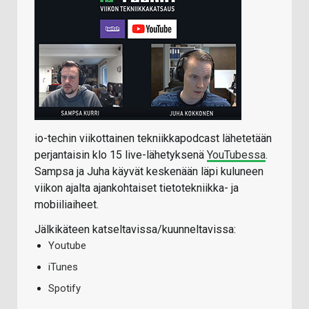
io-techin viikottainen tekniikkapodcast lähetetään
perjantaisin klo 15 live-lähetyksenä
YouTubessa
.
Sampsa ja Juha käyvät keskenään läpi kuluneen
viikon ajalta ajankohtaiset tietotekniikka- ja
mobiiliaiheet.
Jälkikäteen katseltavissa/kuunneltavissa:
Youtube
iTunes
Spotify