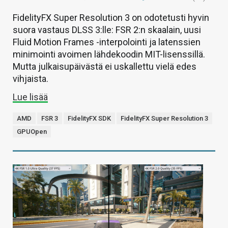
FidelityFX Super Resolution 3 on odotetusti hyvin
suora vastaus DLSS 3:lle: FSR 2:n skaalain, uusi
Fluid Motion Frames -interpolointi ja latenssien
minimointi avoimen lähdekoodin MIT-lisenssillä.
Mutta julkaisupäivästä ei uskallettu vielä edes
vihjaista.
Lue lisää
AMD
FSR 3
FidelityFX SDK
FidelityFX Super Resolution 3
GPUOpen