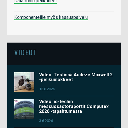
Datatronic pelikoneet
Komponenteille myös kasauspalvelu
VIDEOT
Video: Testissä Audeze Maxwell 2
-pelikuulokkeet
15.6.2026
Video: io-techin
messuosastoraportit Computex
2026 -tapahtumasta
3.6.2026