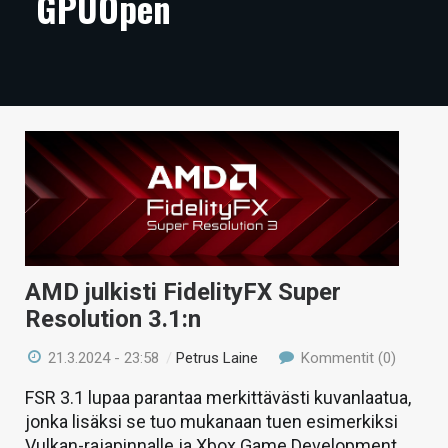
GPUOpen
ARTIKKELIT
VIDEOT
TECHBBS
TIETOA
HINTA.FI
KAUPPA
VAIHDA TEEMA
AMD julkisti FidelityFX Super
Resolution 3.1:n
21.3.2024 - 23:58
/
Petrus Laine
Kommentit (0)
HAKU
FSR 3.1 lupaa parantaa merkittävästi kuvanlaatua,
jonka lisäksi se tuo mukanaan tuen esimerkiksi
Vulkan-rajapinnalle ja Xbox Game Development