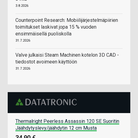
3.8.2026
Counterpoint Research: Mobiilijärjestelmäpiirien
toimitukset laskivat jopa 15 % vuoden
ensimmäisellä puoliskolla
31.7.2026
Valve julkaisi Steam Machinen kotelon 3D CAD -
tiedostot avoimeen käyttöön
31.7.2026
Thermalright Peerless Assassin 120 SE Suoritin
Jäähdytyslevy/jäähdytin 12 cm Musta
34,90 €