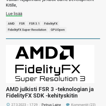
Kitille,
Lue lisää
AMD
FSR
FSR 3.1
FidelityFX
FidelityFX Super Resolution
GPUOpen
AMD julkisti FSR 3 -teknologian ja
FidelityFX SDK -kehityskitin
27.3.2023 - 17:29
/
Petrus Laine
Kommentit (23)