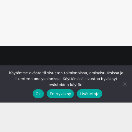
© S&J Media Oy
Käytämme evästeitä sivuston toiminnoissa, ominaisuuksissa ja
liikenteen analysoinnissa. Käyttämällä sivustoa hyväksyt
evästeiden käytön.
Ok
En hyväksy
Lisätietoja
;