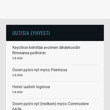
UUTISIA LYHYESTI
Keychron kehittää avoimen lähdekoodin
firmwarea pelihiiriin
5.8.2026
Doom pyörii nyt myös Paintissa
5.8.2026
Honor uudisti logonsa
5.8.2026
Doom pyörii nyt (melkein) myös Commodore
64:llä