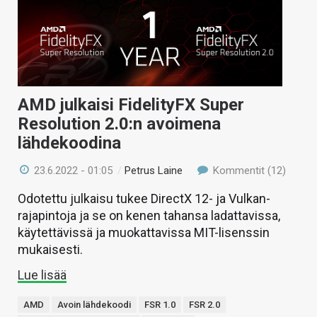
AMD julkaisi FidelityFX Super
Resolution 2.0:n avoimena
lähdekoodina
23.6.2022 - 01:05
/
Petrus Laine
Kommentit (12)
Odotettu julkaisu tukee DirectX 12- ja Vulkan-
rajapintoja ja se on kenen tahansa ladattavissa,
käytettävissä ja muokattavissa MIT-lisenssin
mukaisesti.
Lue lisää
AMD
Avoin lähdekoodi
FSR 1.0
FSR 2.0