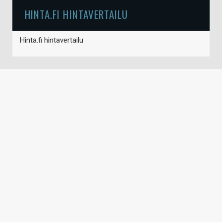
HINTA.FI HINTAVERTAILU
Hinta.fi hintavertailu