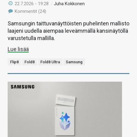
22.7.2026 - 19:28
/
Juha Kokkonen
Kommentit (24)
Samsungin taittuvanäyttöisten puhelinten mallisto
laajeni uudella aiempaa leveämmällä kansinäytöllä
varustetulla mallilla.
Lue lisää
Flip8
Fold8
Fold8 Ultra
Samsung