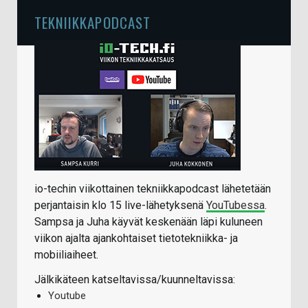
TEKNIIKKAPODCAST
io-techin viikottainen tekniikkapodcast lähetetään
perjantaisin klo 15 live-lähetyksenä
YouTubessa
.
Sampsa ja Juha käyvät keskenään läpi kuluneen
viikon ajalta ajankohtaiset tietotekniikka- ja
mobiiliaiheet.
Jälkikäteen katseltavissa/kuunneltavissa:
Youtube