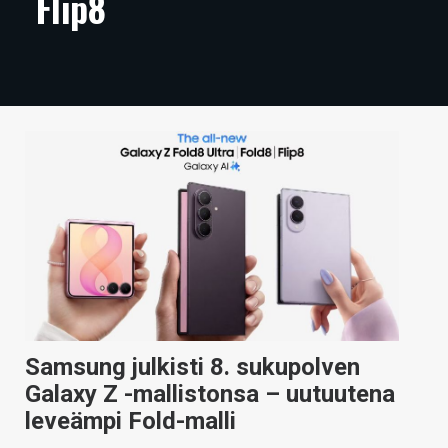
Flip8
ARTIKKELIT
VIDEOT
TECHBBS
TIETOA
HINTA.FI
KAUPPA
VAIHDA TEEMA
Samsung julkisti 8. sukupolven
HAKU
Galaxy Z -mallistonsa – uutuutena
leveämpi Fold-malli