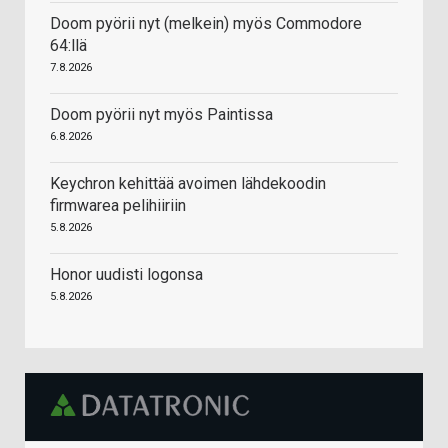
Doom pyörii nyt (melkein) myös Commodore
64:llä
7.8.2026
Doom pyörii nyt myös Paintissa
6.8.2026
Keychron kehittää avoimen lähdekoodin
firmwarea pelihiiriin
5.8.2026
Honor uudisti logonsa
5.8.2026