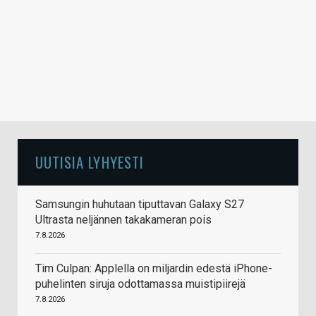
UUTISIA LYHYESTI
Samsungin huhutaan tiputtavan Galaxy S27
Ultrasta neljännen takakameran pois
7.8.2026
Tim Culpan: Applella on miljardin edestä iPhone-
puhelinten siruja odottamassa muistipiirejä
7.8.2026