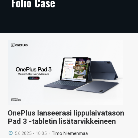
Folio Case
ARTIKKELIT
VIDEOT
TECHBBS
TIETOA
HINTA.FI
KAUPPA
VAIHDA TEEMA
OnePlus lanseerasi lippulaivatason
HAKU
Pad 3 -tabletin lisätarvikkeineen
5.6.2025 - 10:05
/
Timo Niemenmaa