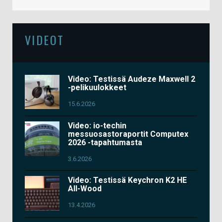
VIDEOT
Video: Testissä Audeze Maxwell 2
-pelikuulokkeet
15.6.2026
Video: io-techin
messuosastoraportit Computex
2026 -tapahtumasta
3.6.2026
Video: Testissä Keychron K2 HE
All-Wood
13.4.2026