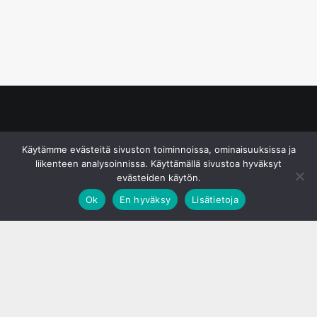
© S&J Media Oy
Käytämme evästeitä sivuston toiminnoissa, ominaisuuksissa ja
liikenteen analysoinnissa. Käyttämällä sivustoa hyväksyt
evästeiden käytön.
Ok
En hyväksy
Lisätietoja
;