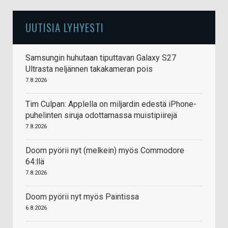
UUTISIA LYHYESTI
Samsungin huhutaan tiputtavan Galaxy S27
Ultrasta neljännen takakameran pois
7.8.2026
Tim Culpan: Applella on miljardin edestä iPhone-
puhelinten siruja odottamassa muistipiirejä
7.8.2026
Doom pyörii nyt (melkein) myös Commodore
64:llä
7.8.2026
Doom pyörii nyt myös Paintissa
6.8.2026