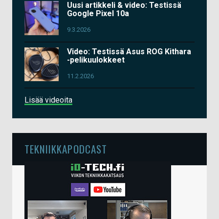
Uusi artikkeli & video: Testissä
Google Pixel 10a
9.3.2026
Video: Testissä Asus ROG Kithara
-pelikuulokkeet
11.2.2026
Lisää videoita
TEKNIIKKAPODCAST