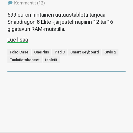
Kommentit (12)
599 euron hintainen uutuustabletti tarjoaa
Snapdragon 8 Elite -järjestelmäpiirin 12 tai 16
gigatavun RAM-muistilla.
Lue lisää
Folio Case
OnePlus
Pad 3
Smart Keyboard
Stylo 2
Taulutietokoneet
tabletit