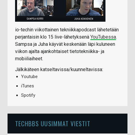
io-techin viikottainen tekniikkapodcast lähetetään
perjantaisin klo 15 live-lähetyksenä
YouTubessa
.
Sampsa ja Juha käyvät keskenään läpi kuluneen
viikon ajalta ajankohtaiset tietotekniikka- ja
mobiiliaiheet.
Jälkikäteen katseltavissa/kuunneltavissa:
Youtube
iTunes
Spotify
TECHBBS UUSIMMAT VIESTIT