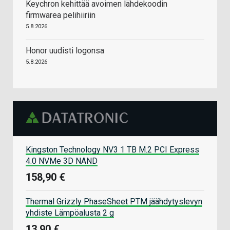
Keychron kehittää avoimen lähdekoodin
firmwarea pelihiiriin
5.8.2026
Honor uudisti logonsa
5.8.2026
Kingston Technology NV3 1 TB M.2 PCI Express
4.0 NVMe 3D NAND
158,90 €
Thermal Grizzly PhaseSheet PTM jäähdytyslevyn
yhdiste Lämpöalusta 2 g
13,90 €