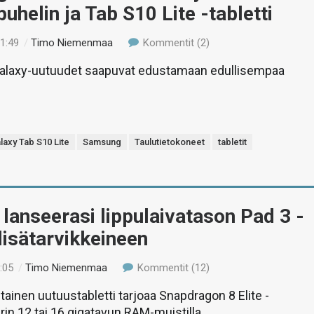
uhelin ja Tab S10 Lite -tabletti
21:49
/
Timo Niemenmaa
Kommentit (2)
laxy-uutuudet saapuvat edustamaan edullisempaa
laxy Tab S10 Lite
Samsung
Taulutietokoneet
tabletit
lanseerasi lippulaivatason Pad 3 -
 lisätarvikkeineen
:05
/
Timo Niemenmaa
Kommentit (12)
tainen uutuustabletti tarjoaa Snapdragon 8 Elite -
irin 12 tai 16 gigatavun RAM-muistilla.