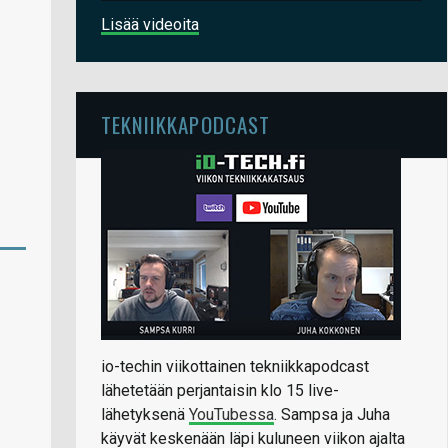
Lisää videoita
TEKNIIKKAPODCAST
io-techin viikottainen tekniikkapodcast
lähetetään perjantaisin klo 15 live-
lähetyksenä
YouTubessa
. Sampsa ja Juha
käyvät keskenään läpi kuluneen viikon ajalta