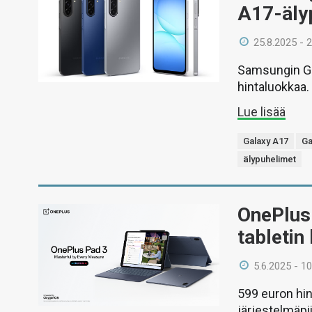
A17-älyp
25.8.2025 - 
Samsungin Ga
hintaluokkaa.
Lue lisää
Galaxy A17
Ga
älypuhelimet
OnePlus 
tabletin
5.6.2025 - 10
599 euron hin
järjestelmäpi