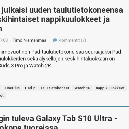
julkaisi uuden taulutietokoneensa
kihintaiset nappikuulokkeet ja
n
17:00
/
Timo Niemenmaa
Kommentit (7)
iimevuotinen Pad-taulutietokone saa seuraajaksi Pad
kuulokkeiden sekä älykellojen keskihintaluokkaan on
 Buds 3 Pro ja Watch 2R.
OnePlus
Pad 2
Taulutietokoneet
Watch 2R
nappikuulokkeet
lot
n tuleva Galaxy Tab S10 Ultra -
tokone tuoreissa