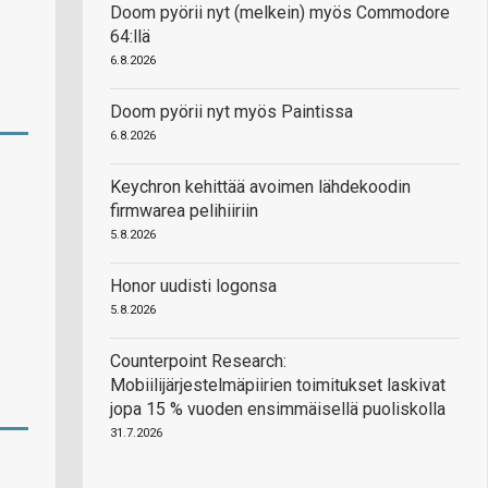
Doom pyörii nyt (melkein) myös Commodore
64:llä
6.8.2026
Doom pyörii nyt myös Paintissa
6.8.2026
Keychron kehittää avoimen lähdekoodin
firmwarea pelihiiriin
5.8.2026
Honor uudisti logonsa
5.8.2026
Counterpoint Research:
Mobiilijärjestelmäpiirien toimitukset laskivat
jopa 15 % vuoden ensimmäisellä puoliskolla
31.7.2026