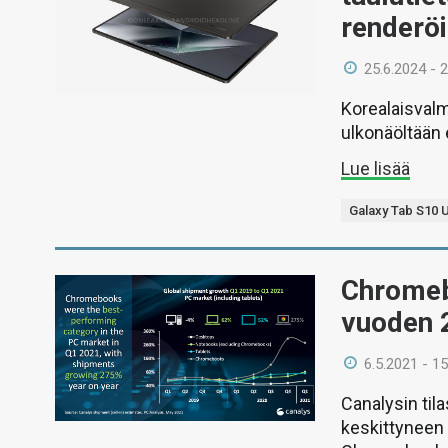
renderö
25.6.2024 - 
Korealaisvalm
ulkonäöltään 
Lue lisää
Galaxy Tab S10 U
Chromeb
vuoden 
6.5.2021 - 15
Canalysin ti
keskittyneen p