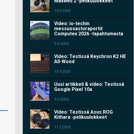
Maxwell 2 -pelikuulokkeet
15.6.2026
Video: io-techin
messuosastoraportit
Computex 2026 -tapahtumasta
3.6.2026
Video: Testissä Keychron K2 HE
All-Wood
13.4.2026
Uusi artikkeli & video: Testissä
Google Pixel 10a
9.3.2026
Video: Testissä Asus ROG
Kithara -pelikuulokkeet
11.2.2026