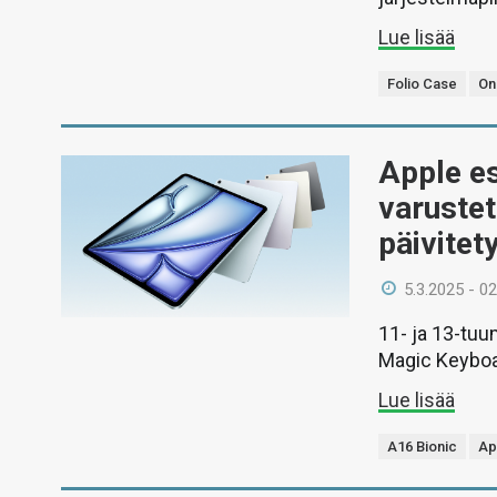
Lue lisää
Folio Case
On
Apple es
varustet
päivitet
5.3.2025 - 02
11- ja 13-tuum
Magic Keyboa
Lue lisää
A16 Bionic
Ap