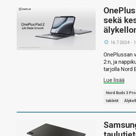
OnePlus 
sekä kes
älykello
16.7.2024 - 
OnePlussan v
2:n, ja nappi
tarjolla Nord
Lue lisää
Nord Buds 3 Pro
tabletit
Älykel
Samsungi
taulutie