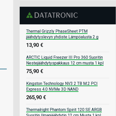
Thermal Grizzly PhaseSheet PTM
jäähdytyslevyn yhdiste Lämpöalusta 2 g
13,90 €
ARCTIC Liquid Freezer III Pro 360 Suoritin
Nestejäähdytyspakkaus 12 cm musta 1 kpl
75,90 €
Kingston Technology NV3 2 TB M.2 PCI
Express 4.0 NVMe 3D NAND
265,90 €
Thermalright Phantom Spirit 120 SE ARGB
Suoritin Ilmanjäähdytin 12 cm Musta 1 kpl