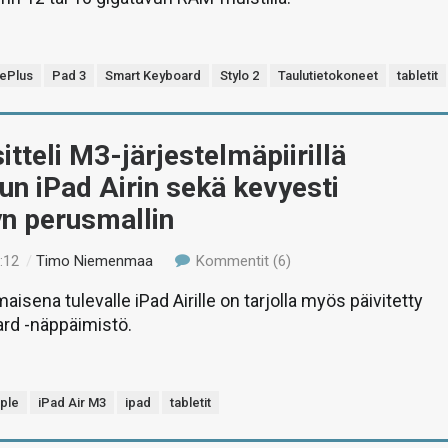
ePlus
Pad 3
Smart Keyboard
Stylo 2
Taulutietokoneet
tabletit
itteli M3-järjestelmäpiirillä
un iPad Airin sekä kevyesti
yn perusmallin
:12
/
Timo Niemenmaa
Kommentit (6)
aisena tulevalle iPad Airille on tarjolla myös päivitetty
rd -näppäimistö.
ple
iPad Air M3
ipad
tabletit