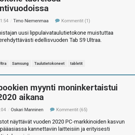
intivuodoissa
21:54
/
Timo Niemenmaa
Kommentit (1)
istajan uusi lippulaivataulutietokone muistuttaa
erehdyttävästi edellisvuoden Tab S9 Ultraa.
ltra
Samsung
Taulutietokoneet
tabletit
ookien myynti moninkertaistui
2020 aikana
:04
/
Oskari Manninen
Kommentit (65)
lastot näyttävät vuoden 2020 PC-markkinoiden kasvun
ääasiassa kannettaviin laitteisiin ja erityisesti