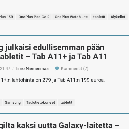
lus 15R
OnePlus Pad Go 2
OnePlus Watch Lite
tabletit
Älykellot
 julkaisi edullisemman pään
abletit – Tab A11+ ja Tab A11
 21:47
/
Timo Niemenmaa
Kommentit (7)
1+:n lähtöhinta on 279 ja Tab A11:n 199 euroa.
Samsung
Taulutietokoneet
tabletit
lta kaksi uutta Galaxy-laitetta –