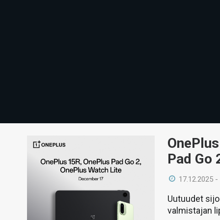
OnePlus 
Pad Go 2
17.12.2025 -
Uutuudet sijo
valmistajan li