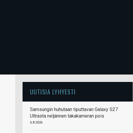
UUTISIA LYHYESTI
Samsungin huhutaan tiputtavan Galaxy S27
Ultrasta neljännen takakameran pois
6.8.2026