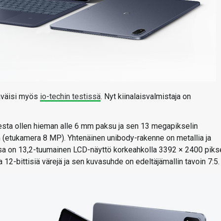
käväisi myös
io-techin testissä
. Nyt kiinalaisvalmistaja on
esta ollen hieman alle 6 mm paksu ja sen 13 megapikselin
an (etukamera 8 MP). Yhtenäinen unibody-rakenne on metallia ja
ssa on 13,2-tuumainen LCD-näyttö korkeahkolla 3392 × 2400 piks
a 12-bittisiä värejä ja sen kuvasuhde on edeltäjämallin tavoin 7:5.