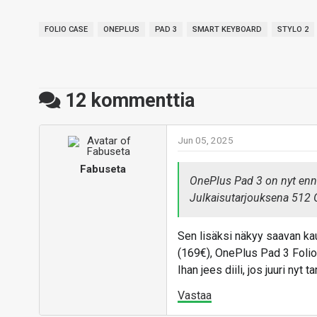
FOLIO CASE
ONEPLUS
PAD 3
SMART KEYBOARD
STYLO 2
12
kommenttia
Jun 05, 2025
Fabuseta
OnePlus Pad 3 on nyt ennak
Julkaisutarjouksena 512 Gt:
Sen lisäksi näkyy saavan ka
(169€), OnePlus Pad 3 Folio
Ihan jees diili, jos juuri nyt
Vastaa