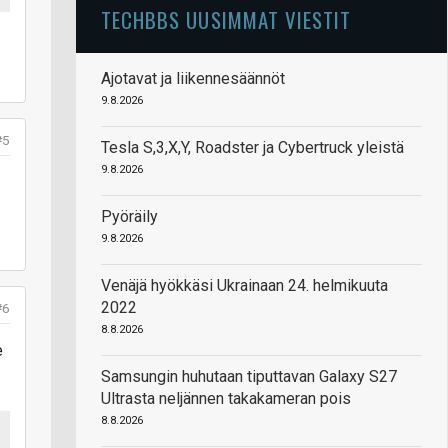
TECHBBS UUSIMMAT VIESTIT
Ajotavat ja liikennesäännöt
9.8.2026
#5
Tesla S,3,X,Y, Roadster ja Cybertruck yleistä
9.8.2026
Pyöräily
9.8.2026
Venäjä hyökkäsi Ukrainaan 24. helmikuuta
2022
#6
8.8.2026
e
Samsungin huhutaan tiputtavan Galaxy S27
Ultrasta neljännen takakameran pois
8.8.2026