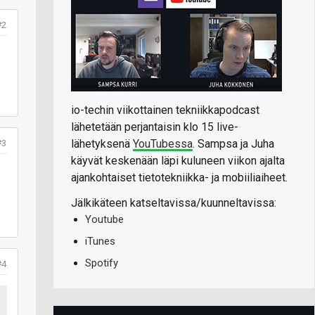
#2
io-techin viikottainen tekniikkapodcast
lähetetään perjantaisin klo 15 live-
#3
lähetyksenä
YouTubessa
. Sampsa ja Juha
käyvät keskenään läpi kuluneen viikon ajalta
ajankohtaiset tietotekniikka- ja mobiiliaiheet.
Jälkikäteen katseltavissa/kuunneltavissa:
Youtube
iTunes
Spotify
#4