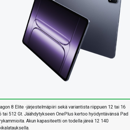
n 8 Elite -järjestelmäpiiri sekä variantista riippuen 12 tai 16
256 tai 512 Gt. Jäähdytykseen OnePlus kertoo hyödyntävänsä Pad
rykammioita. Akun kapasiteetti on todella järeä 12 140
ikalatauksella.