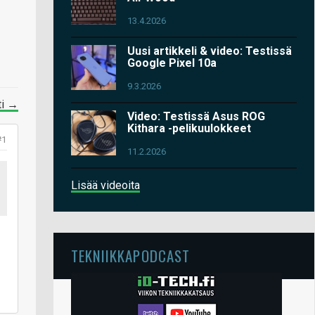
13.4.2026
Uusi artikkeli & video: Testissä
Google Pixel 10a
9.3.2026
ti →
Video: Testissä Asus ROG
Kithara -pelikuulokkeet
#1
11.2.2026
Lisää videoita
TEKNIIKKAPODCAST