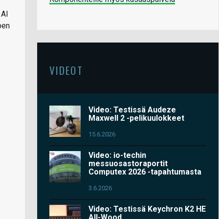
 AI
pen
VIDEOT
Video: Testissä Audeze
Maxwell 2 -pelikuulokkeet
15.6.2026
Video: io-techin
messuosastoraportit
Computex 2026 -tapahtumasta
3.6.2026
Video: Testissä Keychron K2 HE
All-Wood