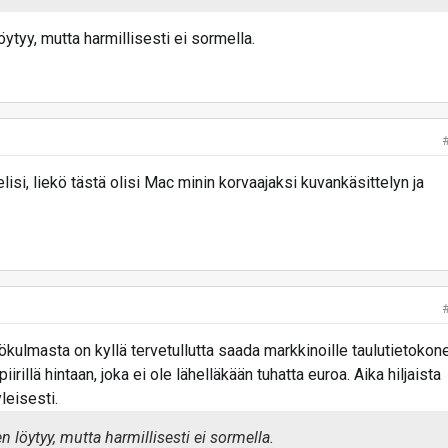
ytyy, mutta harmillisesti ei sormella.
isi, liekö tästä olisi Mac minin korvaajaksi kuvankäsittelyn ja
kulmasta on kyllä tervetullutta saada markkinoille taulutietokon
irillä hintaan, joka ei ole lähelläkään tuhatta euroa. Aika hiljaista
leisesti.
 löytyy, mutta harmillisesti ei sormella.