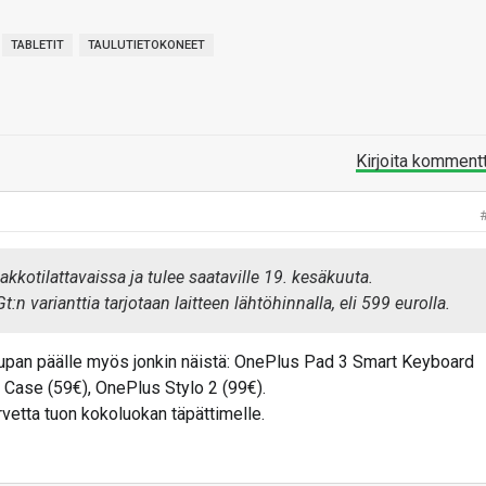
TABLETIT
TAULUTIETOKONEET
Kirjoita komment
kotilattavaissa ja tulee saataville 19. kesäkuuta.
n varianttia tarjotaan laitteen lähtöhinnalla, eli 599 eurolla.
upan päälle myös jonkin näistä: OnePlus Pad 3 Smart Keyboard
 Case (59€), OnePlus Stylo 2 (99€).
 tarvetta tuon kokoluokan täpättimelle.