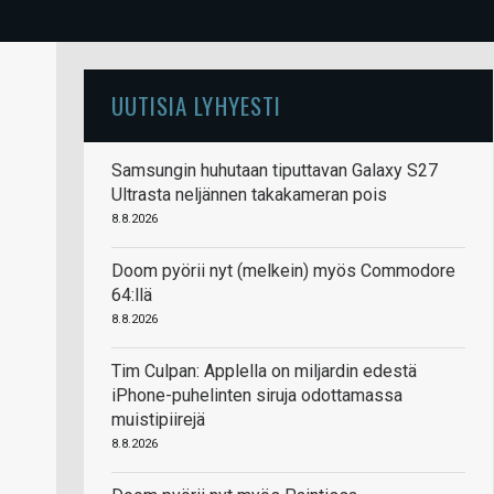
UUTISIA LYHYESTI
Samsungin huhutaan tiputtavan Galaxy S27
Ultrasta neljännen takakameran pois
8.8.2026
Doom pyörii nyt (melkein) myös Commodore
64:llä
8.8.2026
Tim Culpan: Applella on miljardin edestä
iPhone-puhelinten siruja odottamassa
muistipiirejä
8.8.2026