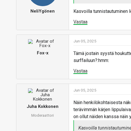
NeliYgönen
Kasvoilla tunnistautuminen lö
Vastaa
Jun 05, 2025
Fox-x
Tämä jostain syystä houkuttel
surffailuun?:hmm:
Vastaa
Jun 05, 2025
Näin henkilökohtaisesta näkö
Juha Kokkonen
terävimmän kärjen lippulaivapi
Moderaattori
on ollut näiden kanssa näin y
Kasvoilla tunnistautuminen