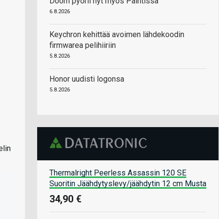
Doom pyörii nyt myös Paintissa
6.8.2026
Keychron kehittää avoimen lähdekoodin
firmwarea pelihiiriin
5.8.2026
Honor uudisti logonsa
5.8.2026
elin
Thermalright Peerless Assassin 120 SE
Suoritin Jäähdytyslevy/jäähdytin 12 cm Musta
34,90 €