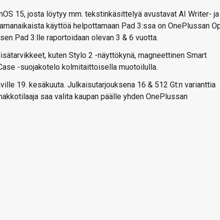
S 15, josta löytyy mm. tekstinkäsittelyä avustavat AI Writer- ja
amanaikaista käyttöä helpottamaan Pad 3:ssa on OnePlussan O
sen Pad 3:lle raportoidaan olevan 3 & 6 vuotta.
sätarvikkeet, kuten Stylo 2 -näyttökynä, magneettinen Smart
se -suojakotelo kolmitaittoisella muotoilulla.
ville 19. kesäkuuta. Julkaisutarjouksena 16 & 512 Gt:n varianttia
 ennakkotilaaja saa valita kaupan päälle yhden OnePlussan