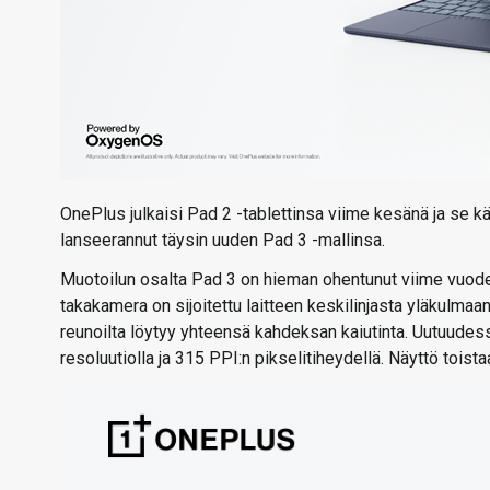
OnePlus julkaisi Pad 2 -tablettinsa viime kesänä ja se 
lanseerannut täysin uuden Pad 3 -mallinsa.
Muotoilun osalta Pad 3 on hieman ohentunut viime vuod
takakamera on sijoitettu laitteen keskilinjasta yläkulma
reunoilta löytyy yhteensä kahdeksan kaiutinta. Uutuude
resoluutiolla ja 315 PPI:n pikselitiheydellä. Näyttö toista