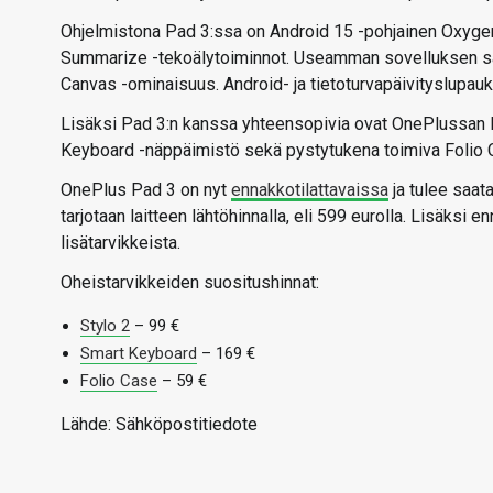
Ohjelmistona Pad 3:ssa on Android 15 -pohjainen OxygenO
Summarize -tekoälytoiminnot. Useamman sovelluksen s
Canvas -ominaisuus. Android- ja tietoturvapäivityslupauk
Lisäksi Pad 3:n kanssa yhteensopivia ovat OnePlussan li
Keyboard -näppäimistö sekä pystytukena toimiva Folio Ca
OnePlus Pad 3 on nyt
ennakkotilattavaissa
ja tulee saata
tarjotaan laitteen lähtöhinnalla, eli 599 eurolla. Lisäksi
lisätarvikkeista.
Oheistarvikkeiden suositushinnat:
Stylo 2
– 99 €
Smart Keyboard
– 169 €
Folio Case
– 59 €
Lähde: Sähköpostitiedote