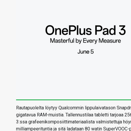
Rautapuolelta löytyy Qualcommin lippulaivatason Snapdrago
gigatavua RAM-muistia. Tallennustilaa tabletti tarjoaa 
3:ssa grafeenikomposiittimateriaalista valmistettuja höy
milliampeerituntia ja sitä ladataan 80 watin SuperVOOC-p