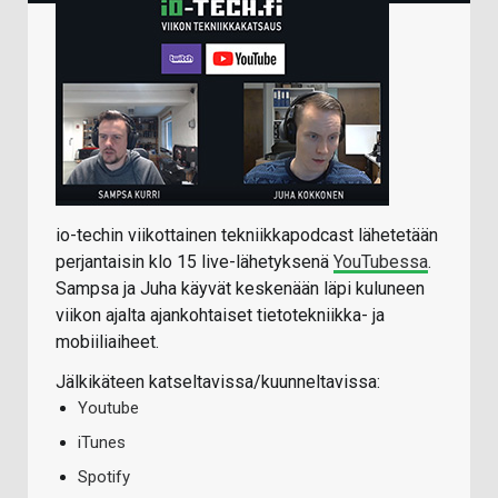
io-techin viikottainen tekniikkapodcast lähetetään
perjantaisin klo 15 live-lähetyksenä
YouTubessa
.
Sampsa ja Juha käyvät keskenään läpi kuluneen
viikon ajalta ajankohtaiset tietotekniikka- ja
mobiiliaiheet.
Jälkikäteen katseltavissa/kuunneltavissa:
Youtube
iTunes
Spotify