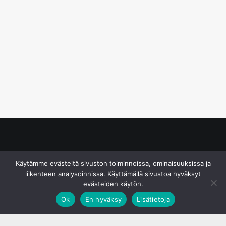
© S&J Media Oy
Käytämme evästeitä sivuston toiminnoissa, ominaisuuksissa ja
liikenteen analysoinnissa. Käyttämällä sivustoa hyväksyt
evästeiden käytön.
Ok
En hyväksy
Lisätietoja
;