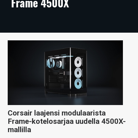
Frame 4500X
ARTIKKELIT
VIDEOT
TECHBBS
TIETOA
HINTA.FI
KAUPPA
VAIHDA TEEMA
Corsair laajensi modulaarista
HAKU
Frame-kotelosarjaa uudella 4500X-
mallilla