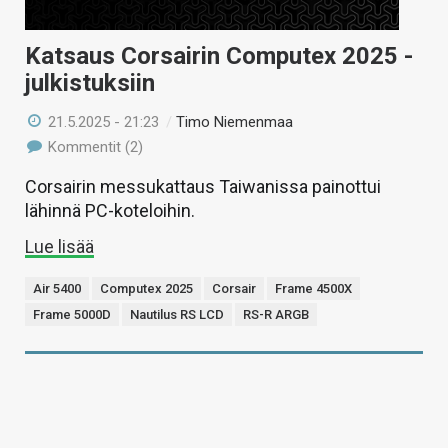
Katsaus Corsairin Computex 2025 -
julkistuksiin
21.5.2025 - 21:23
/
Timo Niemenmaa
Kommentit (2)
Corsairin messukattaus Taiwanissa painottui
lähinnä PC-koteloihin.
Lue lisää
Air 5400
Computex 2025
Corsair
Frame 4500X
Frame 5000D
Nautilus RS LCD
RS-R ARGB