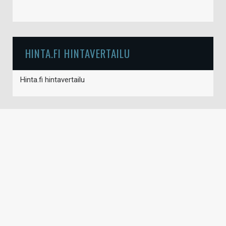
HINTA.FI HINTAVERTAILU
Hinta.fi hintavertailu