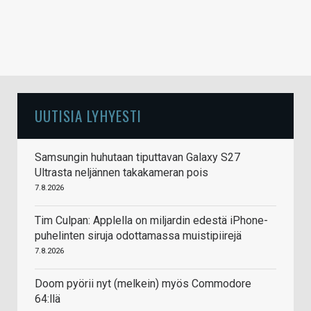
UUTISIA LYHYESTI
Samsungin huhutaan tiputtavan Galaxy S27
Ultrasta neljännen takakameran pois
7.8.2026
Tim Culpan: Applella on miljardin edestä iPhone-
puhelinten siruja odottamassa muistipiirejä
7.8.2026
Doom pyörii nyt (melkein) myös Commodore
64:llä