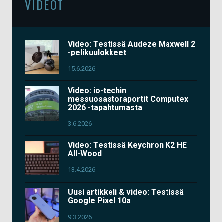
VIDEOT
Video: Testissä Audeze Maxwell 2
-pelikuulokkeet
15.6.2026
Video: io-techin
messuosastoraportit Computex
2026 -tapahtumasta
3.6.2026
Video: Testissä Keychron K2 HE
All-Wood
13.4.2026
Uusi artikkeli & video: Testissä
Google Pixel 10a
9.3.2026