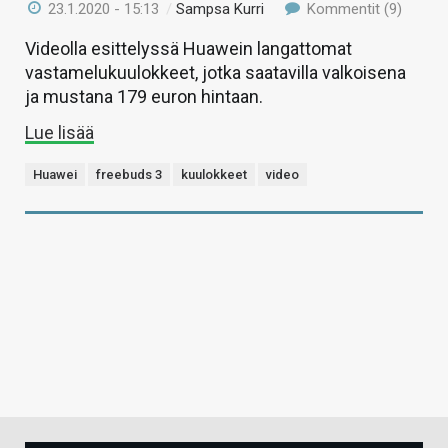
23.1.2020 - 15:13
/
Sampsa Kurri
Kommentit (9)
Videolla esittelyssä Huawein langattomat
vastamelukuulokkeet, jotka saatavilla valkoisena
ja mustana 179 euron hintaan.
Lue lisää
Huawei
freebuds 3
kuulokkeet
video