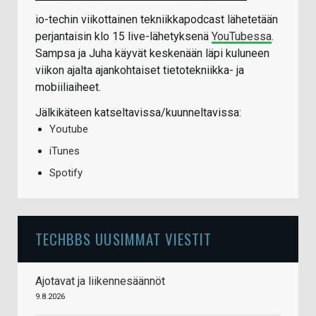
io-techin viikottainen tekniikkapodcast lähetetään
perjantaisin klo 15 live-lähetyksenä
YouTubessa
.
Sampsa ja Juha käyvät keskenään läpi kuluneen
viikon ajalta ajankohtaiset tietotekniikka- ja
mobiiliaiheet.
Jälkikäteen katseltavissa/kuunneltavissa:
Youtube
iTunes
Spotify
TECHBBS UUSIMMAT VIESTIT
Ajotavat ja liikennesäännöt
9.8.2026