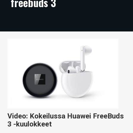
freebuds 3
ARTIKKELIT
VIDEOT
TECHBBS
TIETOA
HINTA.FI
KAUPPA
VAIHDA TEEMA
HAKU
Video: Kokeilussa Huawei FreeBuds
3 -kuulokkeet