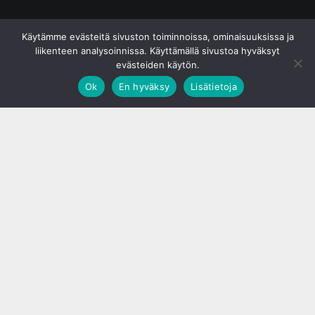
© S&J Media Oy
Käytämme evästeitä sivuston toiminnoissa, ominaisuuksissa ja
liikenteen analysoinnissa. Käyttämällä sivustoa hyväksyt
evästeiden käytön.
Ok
En hyväksy
Lisätietoja
;