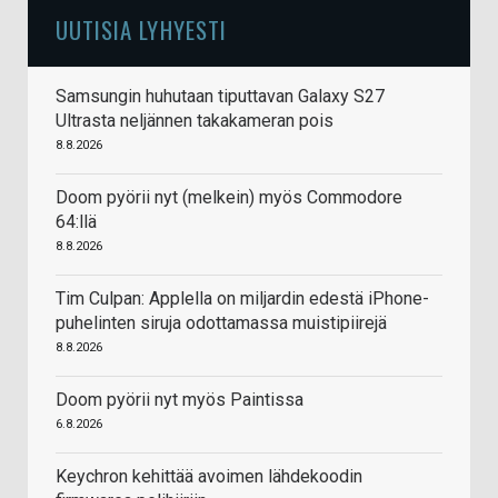
UUTISIA LYHYESTI
Samsungin huhutaan tiputtavan Galaxy S27
Ultrasta neljännen takakameran pois
8.8.2026
Doom pyörii nyt (melkein) myös Commodore
64:llä
8.8.2026
Tim Culpan: Applella on miljardin edestä iPhone-
puhelinten siruja odottamassa muistipiirejä
8.8.2026
Doom pyörii nyt myös Paintissa
6.8.2026
Keychron kehittää avoimen lähdekoodin