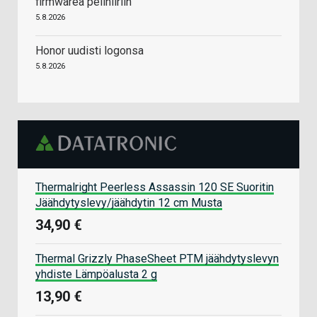
firmwarea pelihiiriin
5.8.2026
Honor uudisti logonsa
5.8.2026
Thermalright Peerless Assassin 120 SE Suoritin
Jäähdytyslevy/jäähdytin 12 cm Musta
34,90 €
Thermal Grizzly PhaseSheet PTM jäähdytyslevyn
yhdiste Lämpöalusta 2 g
13,90 €