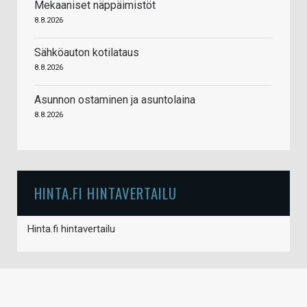
Mekaaniset näppäimistöt
8.8.2026
Sähköauton kotilataus
8.8.2026
Asunnon ostaminen ja asuntolaina
8.8.2026
HINTA.FI HINTAVERTAILU
Hinta.fi hintavertailu