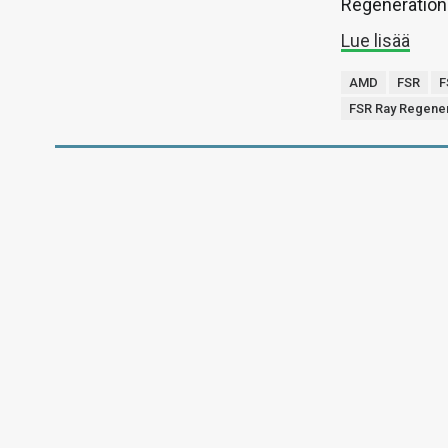
Regeneration
Lue lisää
AMD
FSR
F
FSR Ray Regener