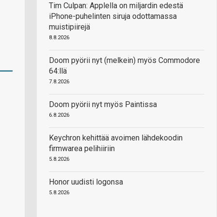
Tim Culpan: Applella on miljardin edestä
iPhone-puhelinten siruja odottamassa
muistipiirejä
8.8.2026
Doom pyörii nyt (melkein) myös Commodore
64:llä
7.8.2026
Doom pyörii nyt myös Paintissa
6.8.2026
Keychron kehittää avoimen lähdekoodin
firmwarea pelihiiriin
5.8.2026
Honor uudisti logonsa
5.8.2026