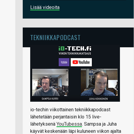
Lisää videoita
TEKNIIKKAPODCAST
io-techin viikottainen tekniikkapodcast
lähetetään perjantaisin klo 15 live-
lähetyksenä
YouTubessa
. Sampsa ja Juha
käyvät keskenään läpi kuluneen viikon ajalta