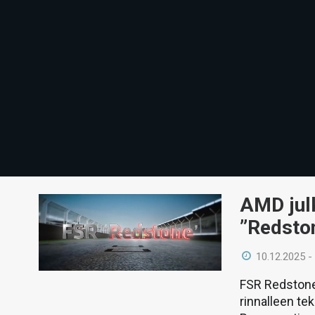
AMD julk
”Redston
10.12.2025 -
FSR Redstone
rinnalleen te