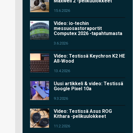
Maxwell 2 -pelikuulokkeet
15.6.2026
Video: io-techin
messuosastoraportit
Computex 2026 -tapahtumasta
3.6.2026
Video: Testissä Keychron K2 HE
All-Wood
13.4.2026
Uusi artikkeli & video: Testissä
Google Pixel 10a
9.3.2026
Video: Testissä Asus ROG
Kithara -pelikuulokkeet
11.2.2026