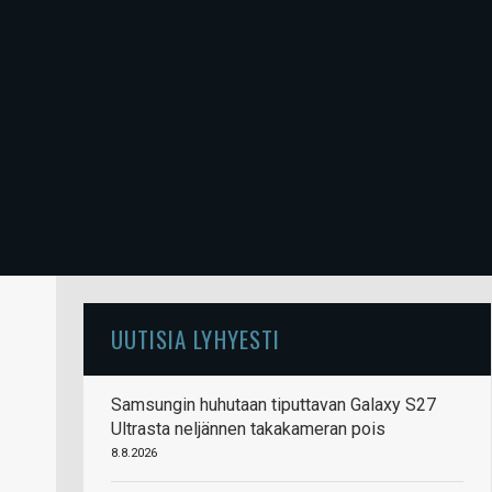
UUTISIA LYHYESTI
Samsungin huhutaan tiputtavan Galaxy S27
Ultrasta neljännen takakameran pois
8.8.2026