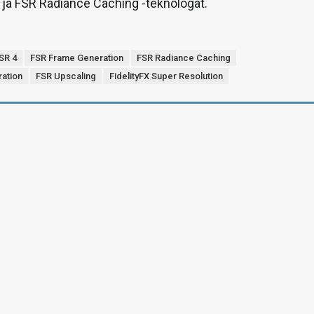
 ja FSR Radiance Caching -teknologat.
SR 4
FSR Frame Generation
FSR Radiance Caching
ation
FSR Upscaling
FidelityFX Super Resolution