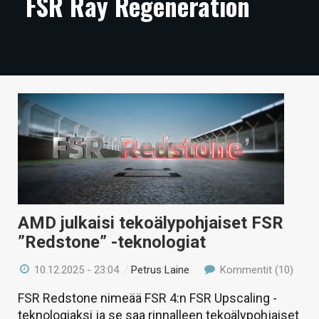
FSR Ray Regeneration
ARTIKKELIT
VIDEOT
TECHBBS
TIETOA
HINTA.FI
KAUPPA
VAIHDA TEEMA
AMD julkaisi tekoälypohjaiset FSR
”Redstone” -teknologiat
HAKU
10.12.2025 - 23:04
/
Petrus Laine
Kommentit (10)
FSR Redstone nimeää FSR 4:n FSR Upscaling -
teknologiaksi ja se saa rinnalleen tekoälypohjaiset