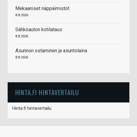
Mekaaniset näppäimistöt
8.8.2026
Sähköauton kotilataus
8.8.2026
Asunnon ostaminen ja asuntolaina
8.8.2026
HINTA.FI HINTAVERTAILU
Hinta.fi hintavertailu