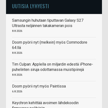
UUTISIA LYHYESTI
Samsungin huhutaan tiputtavan Galaxy S27
Ultrasta neljännen takakameran pois
8.8.2026
Doom pyörii nyt (melkein) myös Commodore
64:llä
8.8.2026
Tim Culpan: Applella on miljardin edestä iPhone-
puhelinten siruja odottamassa muistipiirejä
8.8.2026
Doom pyörii nyt myös Paintissa
6.8.2026
Keychron kehittää avoimen lähdekoodin