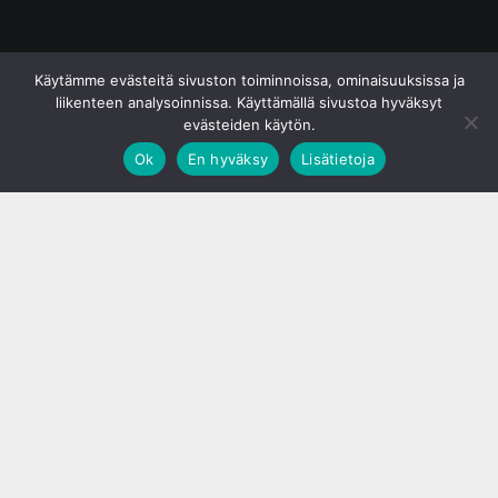
© S&J Media Oy
Käytämme evästeitä sivuston toiminnoissa, ominaisuuksissa ja
liikenteen analysoinnissa. Käyttämällä sivustoa hyväksyt
evästeiden käytön.
Ok
En hyväksy
Lisätietoja
;