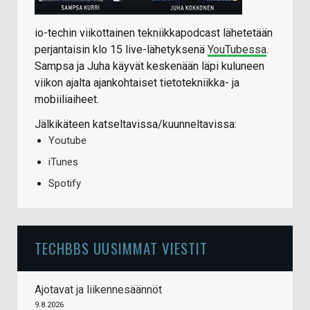
io-techin viikottainen tekniikkapodcast lähetetään
perjantaisin klo 15 live-lähetyksenä
YouTubessa
.
Sampsa ja Juha käyvät keskenään läpi kuluneen
viikon ajalta ajankohtaiset tietotekniikka- ja
mobiiliaiheet.
Jälkikäteen katseltavissa/kuunneltavissa:
Youtube
iTunes
Spotify
TECHBBS UUSIMMAT VIESTIT
Ajotavat ja liikennesäännöt
9.8.2026