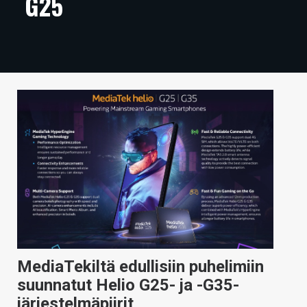
G25
ARTIKKELIT
VIDEOT
TECHBBS
TIETOA
HINTA.FI
KAUPPA
VAIHDA TEEMA
HAKU
MediaTekiltä edullisiin puhelimiin
suunnatut Helio G25- ja -G35-
järjestelmäpiirit