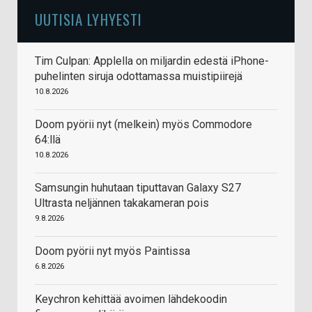
UUTISIA LYHYESTI
Tim Culpan: Applella on miljardin edestä iPhone-
puhelinten siruja odottamassa muistipiirejä
10.8.2026
Doom pyörii nyt (melkein) myös Commodore
64:llä
10.8.2026
Samsungin huhutaan tiputtavan Galaxy S27
Ultrasta neljännen takakameran pois
9.8.2026
Doom pyörii nyt myös Paintissa
6.8.2026
Keychron kehittää avoimen lähdekoodin