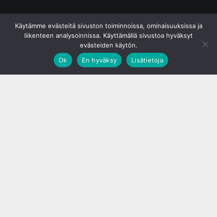
© S&J Media Oy
Käytämme evästeitä sivuston toiminnoissa, ominaisuuksissa ja
liikenteen analysoinnissa. Käyttämällä sivustoa hyväksyt
evästeiden käytön.
Ok
En hyväksy
Lisätietoja
;