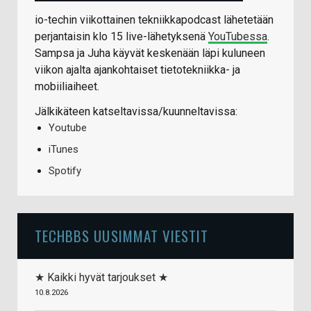
io-techin viikottainen tekniikkapodcast lähetetään
perjantaisin klo 15 live-lähetyksenä
YouTubessa
.
Sampsa ja Juha käyvät keskenään läpi kuluneen
viikon ajalta ajankohtaiset tietotekniikka- ja
mobiiliaiheet.
Jälkikäteen katseltavissa/kuunneltavissa:
Youtube
iTunes
Spotify
TECHBBS UUSIMMAT VIESTIT
★ Kaikki hyvät tarjoukset ★
10.8.2026