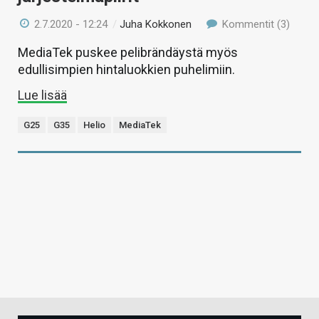
2.7.2020 - 12:24
/
Juha Kokkonen
Kommentit (3)
MediaTek puskee pelibrändäystä myös
edullisimpien hintaluokkien puhelimiin.
Lue lisää
G25
G35
Helio
MediaTek