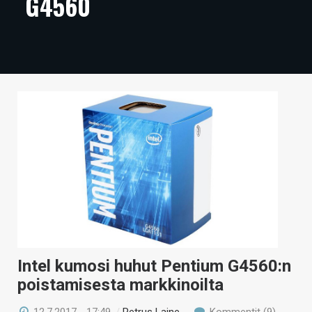
G4560
ARTIKKELIT
VIDEOT
TECHBBS
TIETOA
HINTA.FI
KAUPPA
VAIHDA TEEMA
HAKU
Intel kumosi huhut Pentium G4560:n
poistamisesta markkinoilta