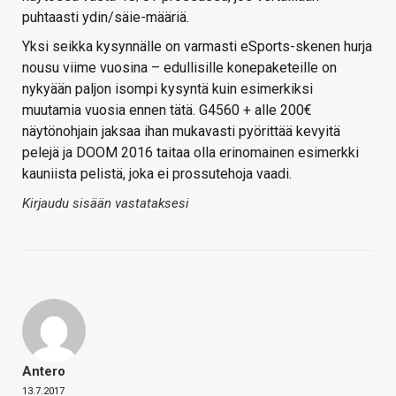
puhtaasti ydin/säie-määriä.
Yksi seikka kysynnälle on varmasti eSports-skenen hurja
nousu viime vuosina – edullisille konepaketeille on
nykyään paljon isompi kysyntä kuin esimerkiksi
muutamia vuosia ennen tätä. G4560 + alle 200€
näytönohjain jaksaa ihan mukavasti pyörittää kevyitä
pelejä ja DOOM 2016 taitaa olla erinomainen esimerkki
kauniista pelistä, joka ei prossutehoja vaadi.
Kirjaudu sisään vastataksesi
Antero
13.7.2017