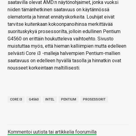
saatavilla olevat AMD:n näytönohjaimet, jonka vuoksi
niiden tämänhetkinen saatavuus on käytännössä
olematonta ja hinnat ennätyskorkeita. Louhijat eivät
tarvitse kuitenkaan kokoonpanoihinsa merkittävää
suorituskykyä prosessorilta, jolloin edullinen Pentium
G4560 on erittäin houkutteleva vaihtoehto. Sivusto
muistuttaa myös, että hieman kalliimpien mutta edelleen
selvästi Core i3 -malleja halvempien Pentium-mallien
saatavuus on edelleen hyvällä tasolla ja hinnatkin ovat
nousseet korkeintaan maltillisesti.
CORE I3
G4560
INTEL
PENTIUM
PROSESSORIT
Kommentoi uutista tai artikkelia foorumilla