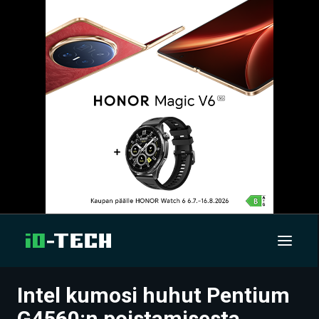
Intel kumosi huhut Pentium
UUTISET
G4560:n poistamisesta