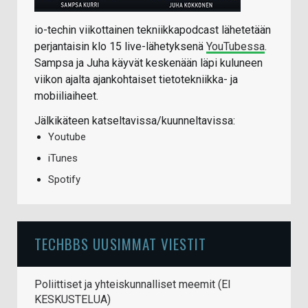
io-techin viikottainen tekniikkapodcast lähetetään
perjantaisin klo 15 live-lähetyksenä
YouTubessa
.
Sampsa ja Juha käyvät keskenään läpi kuluneen
viikon ajalta ajankohtaiset tietotekniikka- ja
mobiiliaiheet.
Jälkikäteen katseltavissa/kuunneltavissa:
Youtube
iTunes
Spotify
TECHBBS UUSIMMAT VIESTIT
Poliittiset ja yhteiskunnalliset meemit (EI
KESKUSTELUA)