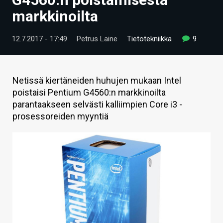
ARTIKKELIT
markkinoilta
VIDEOT
12.7.2017 - 17:49
Petrus Laine
Tietotekniikka
9
TECHBBS
TIETOA
Netissä kiertäneiden huhujen mukaan Intel
poistaisi Pentium G4560:n markkinoilta
HINTA.FI
parantaakseen selvästi kalliimpien Core i3 -
prosessoreiden myyntiä
KAUPPA
VAIHDA TEEMA
HAKU