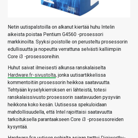
Netin uutispalstoilla on alkanut kiertää huhu Intelin
aikeista poistaa Pentium G4560 -prosessori
markkinoilta. Syyksi poistolle on perusteltu prosessorin
edullisuutta ja nopeutta verrattuna selvästi kalliimpiin
Core i3 -prosessoreihin.
Huhut saivat ilmeisesti alkunsa ranskalaiselta
Hardware.fr-sivustolta
, jonka uutisartikkelissa
kommentoitiin prosessorin heikkoa saatavuutta.
Tehtyään kyselykierroksen eri lähteistä, totesi
ranskalaissivusto prosessorin saatavuuden pysyvän
heikkona koko kesän. Uutisessa spekuloidaan
mahdollisuudella, että Intel rajoittaisi saatavuutta
tarkoituksella parantaakseen Core i3 -prosessoreiden
kysyntää.
Hardware.fr:n uutisen pohjalta asiaan tarttui
Digiworthy-