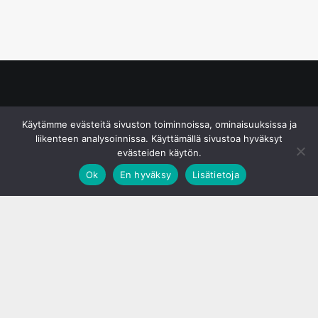
© S&J Media Oy
Käytämme evästeitä sivuston toiminnoissa, ominaisuuksissa ja
liikenteen analysoinnissa. Käyttämällä sivustoa hyväksyt
evästeiden käytön.
Ok
En hyväksy
Lisätietoja
;