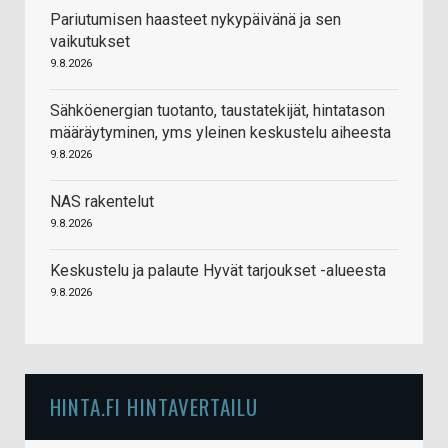
Pariutumisen haasteet nykypäivänä ja sen
vaikutukset
9.8.2026
Sähköenergian tuotanto, taustatekijät, hintatason
määräytyminen, yms yleinen keskustelu aiheesta
9.8.2026
NAS rakentelut
9.8.2026
Keskustelu ja palaute Hyvät tarjoukset -alueesta
9.8.2026
HINTA.FI HINTAVERTAILU