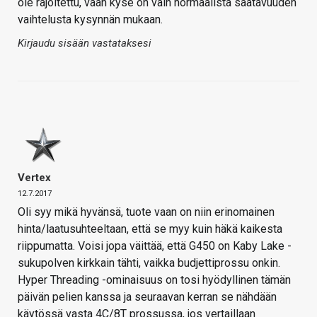
ole rajoitettu, vaan kyse on vain normaalista saatavuuden
vaihtelusta kysynnän mukaan.
Kirjaudu sisään vastataksesi
Vertex
12.7.2017
Oli syy mikä hyvänsä, tuote vaan on niin erinomainen
hinta/laatusuhteeltaan, että se myy kuin häkä kaikesta
riippumatta. Voisi jopa väittää, että G450 on Kaby Lake -
sukupolven kirkkain tähti, vaikka budjettiprossu onkin.
Hyper Threading -ominaisuus on tosi hyödyllinen tämän
päivän pelien kanssa ja seuraavan kerran se nähdään
käytössä vasta 4C/8T prossussa, jos vertaillaan