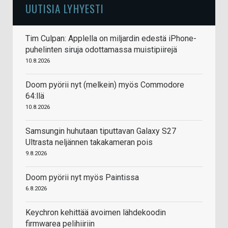
UUTISIA LYHYESTI
Tim Culpan: Applella on miljardin edestä iPhone-
puhelinten siruja odottamassa muistipiirejä
10.8.2026
Doom pyörii nyt (melkein) myös Commodore
64:llä
10.8.2026
Samsungin huhutaan tiputtavan Galaxy S27
Ultrasta neljännen takakameran pois
9.8.2026
Doom pyörii nyt myös Paintissa
6.8.2026
Keychron kehittää avoimen lähdekoodin
firmwarea pelihiiriin