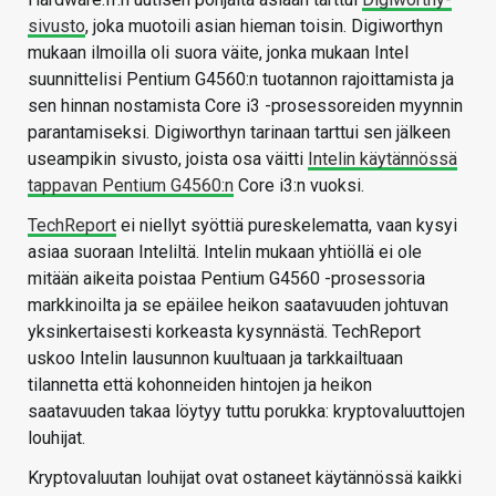
sivusto
, joka muotoili asian hieman toisin. Digiworthyn
mukaan ilmoilla oli suora väite, jonka mukaan Intel
suunnittelisi Pentium G4560:n tuotannon rajoittamista ja
sen hinnan nostamista Core i3 -prosessoreiden myynnin
parantamiseksi. Digiworthyn tarinaan tarttui sen jälkeen
useampikin sivusto, joista osa väitti
Intelin käytännössä
tappavan Pentium G4560:n
Core i3:n vuoksi.
TechReport
ei niellyt syöttiä pureskelematta, vaan kysyi
asiaa suoraan Inteliltä. Intelin mukaan yhtiöllä ei ole
mitään aikeita poistaa Pentium G4560 -prosessoria
markkinoilta ja se epäilee heikon saatavuuden johtuvan
yksinkertaisesti korkeasta kysynnästä. TechReport
uskoo Intelin lausunnon kuultuaan ja tarkkailtuaan
tilannetta että kohonneiden hintojen ja heikon
saatavuuden takaa löytyy tuttu porukka: kryptovaluuttojen
louhijat.
Kryptovaluutan louhijat ovat ostaneet käytännössä kaikki